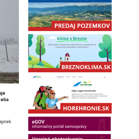
uje
elia
apriek