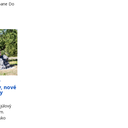
mpane Do
o
y, nové
ky
júlový
om.
sko