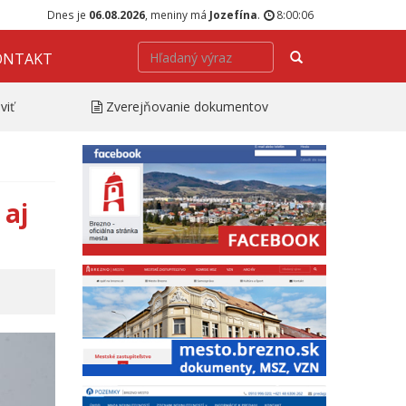
Dnes je
06.08.2026
, meniny má
Jozefína
.
8:00:07
Hľadať
ONTAKT
viť
Zverejňovanie dokumentov
 aj