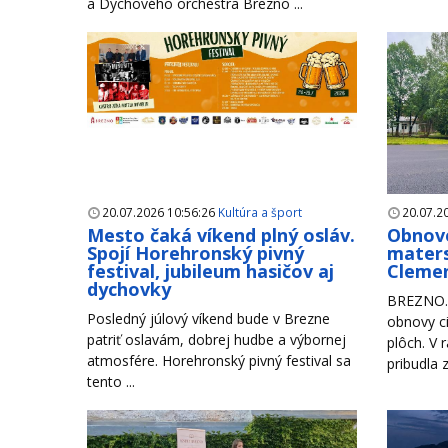
a Dychového orchestra Brezno ...
20.07.2026 10:56:26
Kultúra a šport
20.07.2
Mesto čaká víkend plný osláv.
Obnove
Spojí Horehronský pivný
maters
festival, jubileum hasičov aj
Clemen
dychovky
BREZNO. 
Posledný júlový víkend bude v Brezne
obnovy ci
patriť oslavám, dobrej hudbe a výbornej
plôch. V 
atmosfére. Horehronský pivný festival sa
pribudla 
tento ...