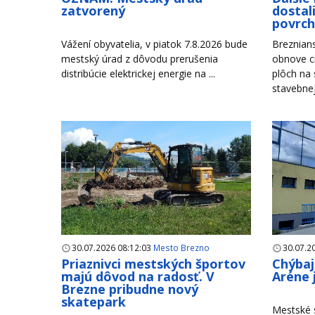
zatvorený
dostal
povrc
Vážení obyvatelia, v piatok 7.8.2026 bude
Breznian
mestský úrad z dôvodu prerušenia
obnove c
distribúcie elektrickej energie na ...
plôch na
stavebnej 
30.07.2026 08:12:03
Mesto Brezno
30.07.2
Priaznivci mestských športov
Chýbaj
majú dôvod na radosť. V
Aréne 
Brezne pribudne nový
skatepark
Mestské s