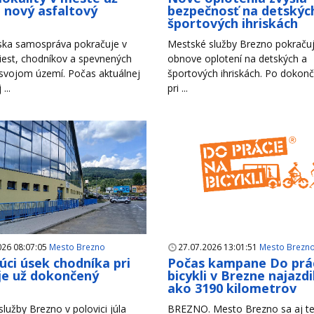
i nový asfaltový
bezpečnosť na detskýc
h
športových ihriskách
ska samospráva pokračuje v
Mestské služby Brezno pokračuj
iest, chodníkov a spevnených
obnove oplotení na detských a
 svojom území. Počas aktuálnej
športových ihriskách. Po dokonč
...
pri ...
026 08:07:05
Mesto Brezno
27.07.2026 13:01:51
Mesto Brezn
úci úsek chodníka pri
Počas kampane Do prá
je už dokončený
bicykli v Brezne najazdil
ako 3190 kilometrov
lužby Brezno v polovici júla
BREZNO. Mesto Brezno sa aj te