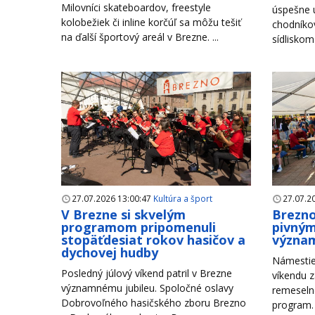
Milovníci skateboardov, freestyle
úspešne u
kolobežiek či inline korčúľ sa môžu tešiť
chodníko
na ďalší športový areál v Brezne. ...
sídliskom
27.07.2026 13:00:47
Kultúra a šport
27.07.2
V Brezne si skvelým
Brezno
programom pripomenuli
pivným
stopäťdesiat rokov hasičov a
význam
dychovej hudby
Námestie
Posledný júlový víkend patril v Brezne
víkendu z
významnému jubileu. Spoločné oslavy
remeseln
Dobrovoľného hasičského zboru Brezno
program. 