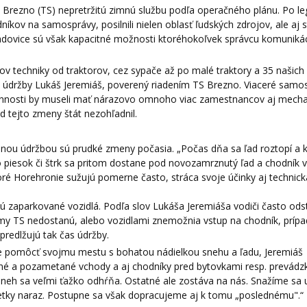
rezno (TS) nepretržitú zimnú službu podľa operačného plánu. Po leg
kov na samosprávy, posilnili nielen oblasť ľudských zdrojov, ale aj 
ľadovice sú však kapacitné možnosti ktoréhokoľvek správcu komunikáci
 techniky od traktorov, cez sypače až po malé traktory a 35 našich 
 údržby Lukáš Jeremiáš, poverený riadením TS Brezno. Viaceré samo
vinnosti by museli mať nárazovo omnoho viac zamestnancov aj mech
d tejto zmeny štát nezohľadnil.
nou údržbou sú prudké zmeny počasia. „Počas dňa sa ľad roztopí a 
ko piesok či štrk sa pritom dostane pod novozamrznutý ľad a chodník 
toré Horehronie sužujú pomerne často, stráca svoje účinky aj technick
jú zaparkované vozidlá. Podľa slov Lukáša Jeremiáša vodiči často ods
zmy TS nedostanú, alebo vozidlami znemožnia vstup na chodník, príp
predlžujú tak čas údržby.
e pomôcť svojmu mestu s bohatou nádielkou snehu a ľadu, Jeremiáš
bané a pozametané vchody a aj chodníky pred bytovkami resp. prevád
eh sa veľmi ťažko odhŕňa. Ostatné ale zostáva na nás. Snažíme sa 
šetky naraz. Postupne sa však dopracujeme aj k tomu „poslednému".“