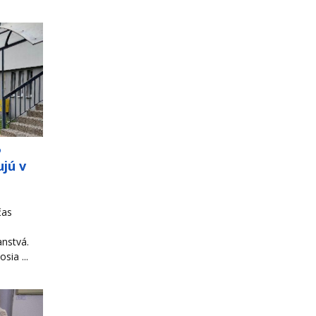
o
jú v
čas
ranstvá.
sia ...