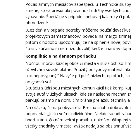
Počas zimných mesiacov zabezpečujú Technické služby B
zmene, ktorá presunula povinnosť údržby všetkých chodní
vybavenie. Špeciálne v prípade snehovej kalamity či po
obmedzené.
„Cez deň a v prípade potreby môžeme použiť deväť kusov
projektových zamestnancov,“ povedal na margo zimnej
pritom dlhodobo upozorňujú, že na splnenie novej po
čo si v súčasnosti nemôžu dovoliť, keďže finančný dopa
Komplikácie na dennom poriadku
Nočnou morou každej obce či mesta v súvislosti so zim
už vytvára súvislé platne. Použitý posypový materiál a
ako neposypaný.“ Navyše pri príliš nízkych teplotách, k
posypová soľ.
Situáciu s údržbou miestnych komunikácií tiež kompliku
svoje autá v úzkych uliciach, kde sa následne mechani
parkujú priamo na ňom, čím bránia prejazdu techniky a 
Na otázku, či majú obyvatelia Brezna snahu dobrovoľn
odpovedal: „Je to veľmi individuálne. Niekde sú odhra
hneď zrána, čo nám veľmi pomáha, nakoľko ušliapaný sn
všetky chodníky v meste, avšak nedajú sa obsiahnuť v