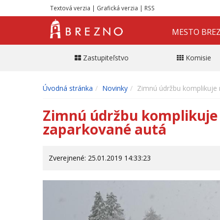
Textová verzia
|
Grafická verzia
|
RSS
MESTO BRE
Zastupiteľstvo
Komisie
Úvodná stránka
Novinky
Zimnú údržbu komplikuje n
Zimnú údržbu komplikuje n
zaparkované autá
Zverejnené: 25.01.2019 14:33:23