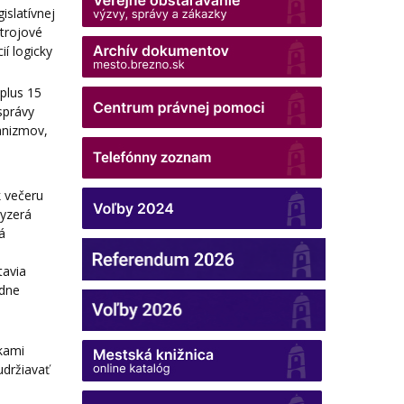
islatívnej
strojové
í logicky
plus 15
správy
anizmov,
k večeru
vyzerá
á
tavia
adne
zkami
udržiavať