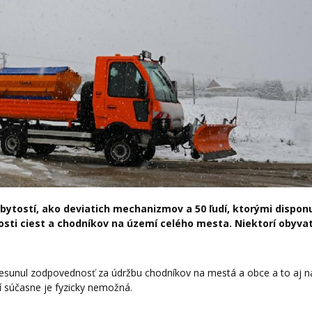
ytostí, ako deviatich mechanizmov a 50 ľudí, ktorými dispon
ti ciest a chodníkov na území celého mesta. Niektorí obyvat
resunul zodpovednosť za údržbu chodníkov na mestá a obce a to aj n
 súčasne je fyzicky nemožná.