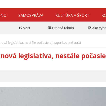
ZNO
SAMOSPRÁVA
KULTÚRA A ŠPORT
K
VZN
Úradná tabuľa
Ako vyba
ová legislatíva, nestále počasie aj zaparkované autá
ová legislatíva, nestále počasie