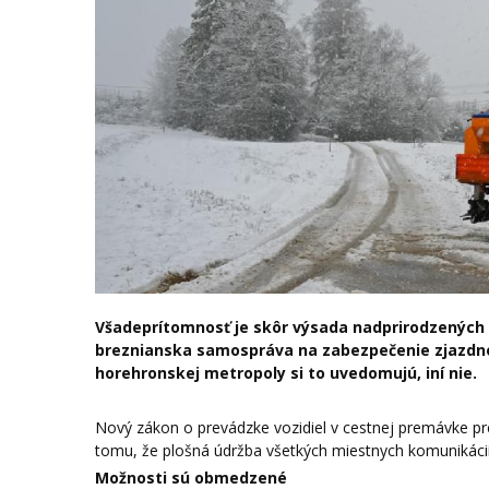
Všadeprítomnosť je skôr výsada nadprirodzených b
breznianska samospráva na zabezpečenie zjazdnos
horehronskej metropoly si to uvedomujú, iní nie.
Nový zákon o prevádzke vozidiel v cestnej premávke p
tomu, že plošná údržba všetkých miestnych komunikácií
Možnosti sú obmedzené