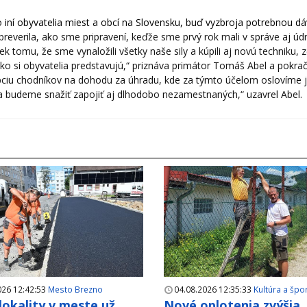
 iní obyvatelia miest a obcí na Slovensku, buď vyzbroja potrebnou d
reverila, ako sme pripravení, keďže sme prvý rok mali v správe aj úd
 tomu, že sme vynaložili všetky naše sily a kúpili aj novú techniku, 
o si obyvatelia predstavujú,“ priznáva primátor Tomáš Abel a pokrač
opciu chodníkov na dohodu za úhradu, kde za týmto účelom oslovíme j
budeme snažiť zapojiť aj dlhodobo nezamestnaných,“ uzavrel Abel.
026 12:42:53
Mesto Brezno
04.08.2026 12:35:33
Kultúra a špo
 lokality v meste už
Nové oplotenia zvýšia