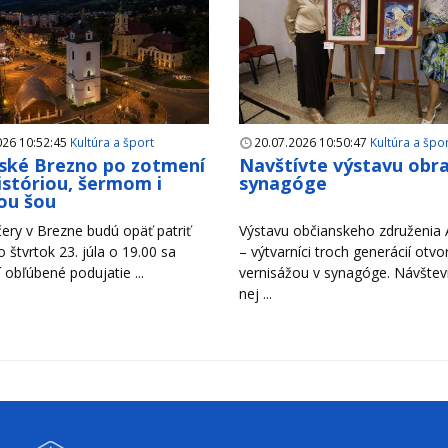
026 10:52:45
Kultúra a šport
20.07.2026 10:50:47
Kultúra a špo
ské Brezno po zotmení
Navštívte výstavu obr
históriou, šermom i
synagóge
ou šou
ery v Brezne budú opäť patriť
Výstavu občianskeho združenia A
Vo štvrtok 23. júla o 19.00 sa
– výtvarníci troch generácií otvori
 obľúbené podujatie ...
vernisážou v synagóge. Návštevn
nej ...