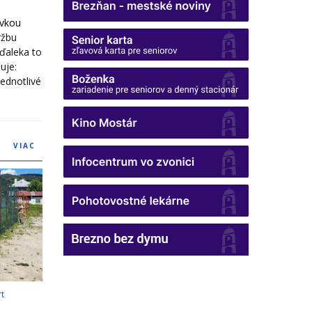
ávkou
ržbu
zďaleka to
uje:
ednotlivé
VIAC
rt