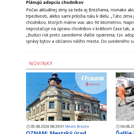
Plánujú adopciu chodníkov
Počas aktuálnej zimy sa teda aj Brezňania, rovnako ako
trpezlivosti, alebo sami priložia ruku k dielu.
„Táto zima p
chodníkov, ktorých máme viac ako 90 kilometrov. Napriek
nepostačuje na úpravu chodníkov v krátkom čase tak, ak
„Budúci rok preto zavedieme ďalšie opatrenia, tzv. ad
správy bytov a občanov nášho mesta. Do uvedeného sa 
NOVINKY
05.08.2026 08:39:51
Mesto Brezno
04.08.2
OZNAM: Mestský úrad
Ďalšie