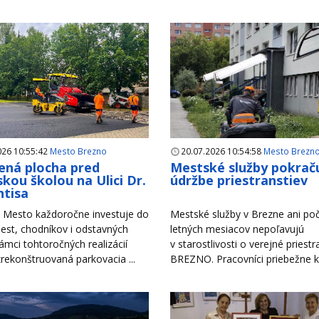
026 10:55:42
Mesto Brezno
20.07.2026 10:54:58
Mesto Brezn
ná plocha pred
Mestské služby pokraču
kou školou na Ulici Dr.
údržbe priestranstiev
tisa
Mesto každoročne investuje do
Mestské služby v Brezne ani po
est, chodníkov i odstavných
letných mesiacov nepoľavujú
rámci tohtoročných realizácií
v starostlivosti o verejné priest
zrekonštruovaná parkovacia ...
BREZNO. Pracovníci priebežne ko