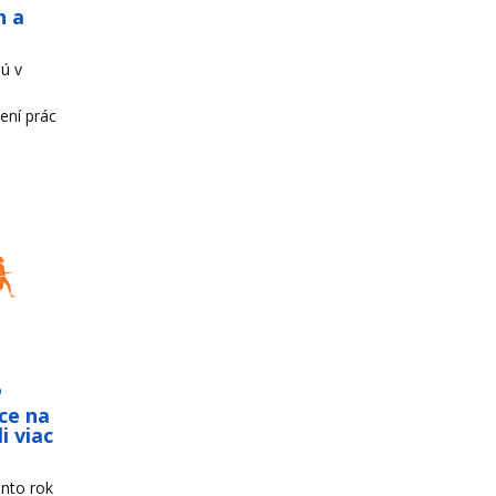
h a
ú v
ení prác
o
ce na
i viac
nto rok