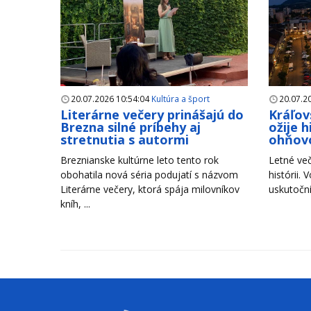
20.07.2026 10:54:04
Kultúra a šport
20.07.2
Literárne večery prinášajú do
Kráľov
Brezna silné príbehy aj
ožije 
stretnutia s autormi
ohňov
Breznianske kultúrne leto tento rok
Letné več
obohatila nová séria podujatí s názvom
histórii. 
Literárne večery, ktorá spája milovníkov
uskutoční
kníh, ...