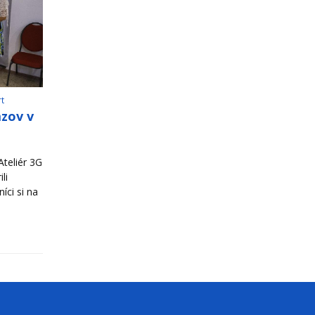
rt
azov v
teliér 3G
li
íci si na