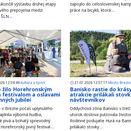
končili výstavbu druhej etapy
zapojilo do celoslovenskej ka
vého prepojenia medzi
práce na bicykli, ktorá ...
 ŠLN ...
026 12:59:49
Kultúra a šport
27.07.2026 12:57:17
Mesto Brezn
 žilo Horehronským
Banisko rastie do krás
 festivalom a oslavami
atrakcie prilákali stov
ných jubileí
návštevníkov
 v Brezne počas uplynulého
Oddychová zóna Banisko v tretí 
aplnila výborná hudba,
utorok doslova pulzovala život
é pivá a bohatý sprievodný
Rodinné podujatie Hurá na Bani
Horehronský pivný festival ...
prilákalo stovky ...