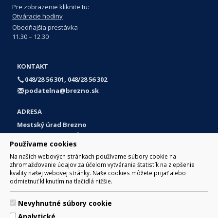
Pre zobrazenie kliknite tu:
Otváracie hodiny
Obedňajšia prestávka
11.30 – 12.30
KONTAKT
048/28 56 301, 048/28 56 302
podatelna@brezno.sk
ADRESA
Mestský úrad Brezno
Námestie gen. M. R. Štefánika 1
Používame cookies
977 01 Brezno
Na našich webových stránkach používame súbory cookie na
Slovakia (Slovak Republic)
zhromažďovanie údajov za účelom vytvárania štatistík na zlepšenie
kvality našej webovej stránky. Naše cookies môžete prijať alebo
odmietnuť kliknutím na tlačidlá nižšie.
Nevyhnutné súbory cookie
© 2017 Mesto Brezno, Námestie gen. M. R. Štefánika 1, Brezno
Analytické
977 01 Tel.: 048/28 56 301, 048/28 56 302 Email: