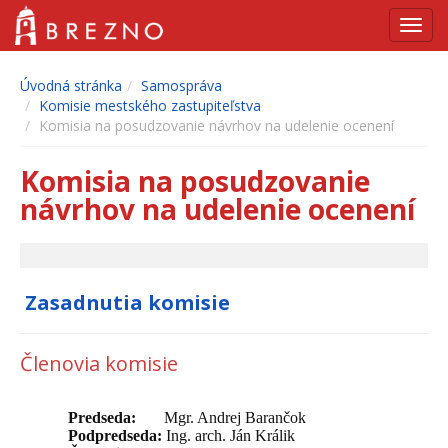
Navig
Úvodná stránka
Samospráva
Komisie mestského zastupiteľstva
Komisia na posudzovanie návrhov na udelenie ocenení
Komisia na posudzovanie
návrhov na udelenie ocenení
Zasadnutia komisie
Členovia komisie
Predseda:
Mgr. Andrej Barančok
Podpredseda:
Ing. arch. Ján Králik