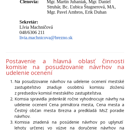
Členovia:
Mgr. Martin Juhaniak, Mgr. Daniel
Struhár, Bc. Ľubica Štugnerová, MA,
Mgr. Pavel Ambros, Erik Duhan
Sekretár:
Lívia Machničová
048/6306 211
livia.machnicova@brezno.sk
Postavenie a hlavná oblasť činnosti
komisie na posudzovanie návrhov na
udelenie ocenení
Na posudzovanie návrhov na udelenie ocenení mestské
zastupiteľstvo zriaďuje osobitnú komisiu zloženú
z predsedov komisií mestského zastupiteľstva.
Komsia spravidla jedenkrát ročne vyhodnocuje návrhy na
udelenie ocenení Cena primátora mesta, Cena mesta a
Čestný občan mesta Brezna a predkladá MsZ poradie
návrhov.
Komisia zriadená na posúdenie návrhov po uplynutí
lehoty určenej vo výzve na doručenie návrhov na