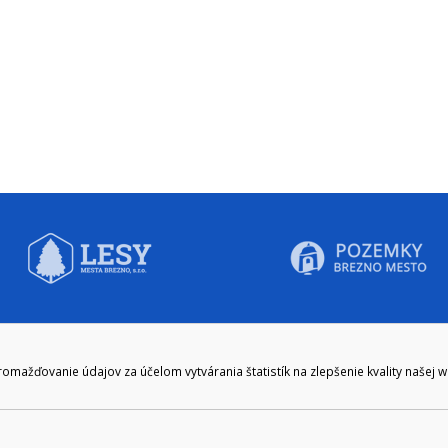
CIE HODINY:
KONTAKT
ažďovanie údajov za účelom vytvárania štatistík na zlepšenie kvality našej 
zenie kliknite tu:
048/28 56 301, 048/28 56 302
e hodiny
podatelna@brezno.sk
šia prestávka
2.30