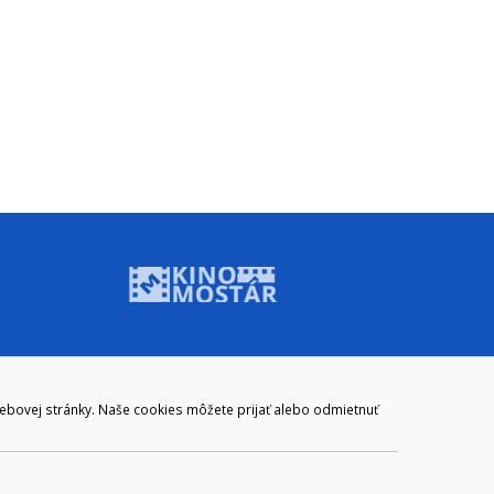
ADRESA
webovej stránky. Naše cookies môžete prijať alebo odmietnuť
Mestský úrad Brezno
Námestie gen. M. R. Štefánika 1
977 01 Brezno
Slovakia (Slovak Republic)