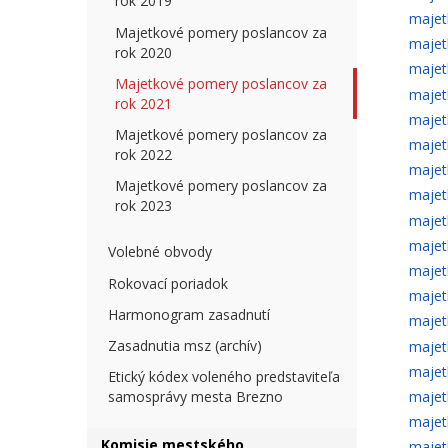
rok 2019
majet
Majetkové pomery poslancov za
majet
rok 2020
majet
Majetkové pomery poslancov za
majet
rok 2021
majet
Majetkové pomery poslancov za
majet
rok 2022
majet
Majetkové pomery poslancov za
majet
rok 2023
majet
majet
Volebné obvody
majet
Rokovací poriadok
majet
Harmonogram zasadnutí
majet
Zasadnutia msz (archív)
majet
majet
Etický kódex voleného predstaviteľa
majet
samosprávy mesta Brezno
majet
Komisie mestského
majet