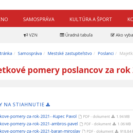
ZNO
SAMOSPRÁVA
KULTÚRA A ŠPORT
K
VZN
Úradná tabuľa
Ako vyba
tránka
Samospráva
Mestské zastupiteľstvo
Poslanci
Majetk
tkové pomery poslancov za rok
Y NA STIAHNUTIE
kove-pomery-za-rok-2021--Kupec Pavol
PDF - dokument
1.94 MB
kove-pomery-za-rok-2021-ambros-pavel
PDF - dokument
1.06 MB
kove-pomery-za-rok-2021-baran-miroslav
PDF - dokument
918.84 