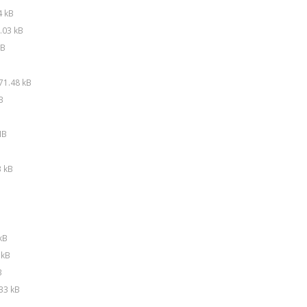
4 kB
.03 kB
MB
71.48 kB
B
MB
 kB
kB
 kB
B
33 kB