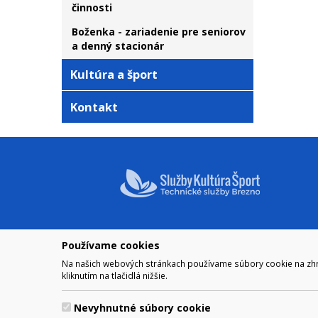
činnosti
Boženka - zariadenie pre seniorov
a denný stacionár
Kultúra a šport
Kontakt
Používame cookies
NAVIGÁCIA
OTVÁRA
Na našich webových stránkach používame súbory cookie na zhrom
Mesto Brezno
Pre zobra
kliknutím na tlačidlá nižšie.
Otváraci
Samospráva
Obedňaj
Kultúra a šport
Nevyhnutné súbory cookie
11.30 – 1
Kontakt