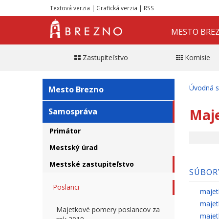
Textová verzia
|
Grafická verzia
|
RSS
MESTO BRE
Zastupiteľstvo
Komisie
Úvodná s
Mesto Brezno
Maje
Samospráva
Primátor
Mestský úrad
Mestské zastupiteľstvo
SÚBOR
Poslanci
majet
majet
Majetkové pomery poslancov za
majet