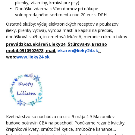
plienky, vitamíny, krmivá pre psy)
Donášku zdarma k Vám domov pri nákupe
voľnopredajného sortimentu nad 20 eur s DPH
Ostatné služby: výdaj elektronických receptov a poukazov
(lieky, plienky výživa), výroba mastí a kapsúl na predpis,
donášková služba, internetová lekáreň, meranie cukru a tukov.
prevádzka:Lekáreň Lieky24, Štúrova49, Brezno
mobil:0910902678, mail:
lekaren@lieky24.sk
,
web:
www.lieky24.sk
Kvetinárstvo sa nachádza na ulici 9 mája č.9 Mazorník v
budove potravín CBA na poschodí. Ponúkame rezané kvietky,
črepníkové kvety, smútočné kytice, smútočné kahance....