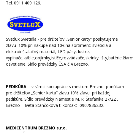
Tel. 0911 409 126.
Svetlux Svietidla - pre držiteľov „Senior karty“ poskytujeme
zľavu 10% pri nákupe nad 10€ na sortiment: svietidlá a
elektroinštalačný materiál, LED pásy, lustre,
vypínače,káble,objímky,ističe,rozvádzače,skrinky,lišty,batérie,žia
osvetlenie. Sídlo prevádzky ČSA č.4 Brezno.
PEDIKÚRA
- v rámci spolupráce s mestom Brezno ponúkam
pre držiteľov „Senior karta“ zľavu 10% zľavu pri každej
pedikúre. Sídlo prevádzky Námestie M. R. Štefánika 27/22 ,
Brezno – Iveta Stančoková t. kontakt 0907836232.
MEDICENTRUM BREZNO s.r.o.