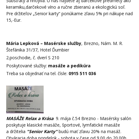
Substráty a hnojivá. U nás nájdete aj darčekové predmety ako
keramiku,darčekové víno a ručne zbieranú a ekologickú soľ.
Pre držiteľov „Senior karty“ ponúkame zľavu 5% pri nákupe nad
15,-Eur.
Mária Lepková – Masérske služby
, Brezno, Nám. M. R.
Štefánika 31/37, Hotel Ďumbier
2.poschodie, č. dverí S 210
Poskytované služby:
masáže a pedikúra
Treba sa objednať na tel. čísle:
0915 511 036
MASÁŽE Relax a Krása
9. mája č.54 Brezno - Masérsky salón
poskytuje klasické masáže, športové, lymfatické masáže
a držitelia
"Senior Karty"
budú mať zľavu 20% na masáž.
Otváracia doba pondelok - sobota v čase od 9.00 do 20.00h.