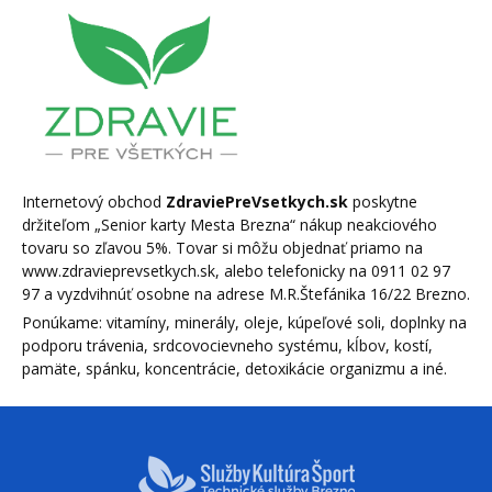
Internetový obchod
ZdraviePreVsetkych.sk
poskytne
držiteľom „Senior karty Mesta Brezna“ nákup neakciového
tovaru so zľavou 5%. Tovar si môžu objednať priamo na
www.zdravieprevsetkych.sk, alebo telefonicky na 0911 02 97
97 a vyzdvihnúť osobne na adrese M.R.Štefánika 16/22 Brezno.
Ponúkame: vitamíny, minerály, oleje, kúpeľové soli, doplnky na
podporu trávenia, srdcovocievneho systému, kĺbov, kostí,
pamäte, spánku, koncentrácie, detoxikácie organizmu a iné.