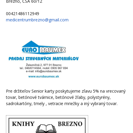
Brezno, ČSA 60/12
00421486112949
medicentrumbrezno@gmail.com
Pre držiteľov Senior karty poskytujeme zľavu 5%
na vrecovaný
tovar, betónové tvárnice,
betónové žľaby, polystyrény,
sadrokartóny,
tmely , vetracie mriežky a iný vybraný tovar.