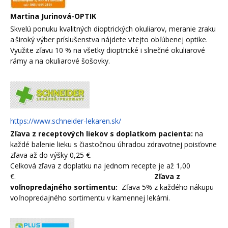
Martina Jurinová-OPTIK
Skvelú ponuku kvalitných dioptrických okuliarov, meranie zraku
a široký výber príslušenstva nájdete v tejto obľúbenej optike.
Využite zľavu 10 % na všetky dioptrické i slnečné okuliarové
rámy a na okuliarové šošovky.
https://www.schneider-lekaren.sk/
Zľava z receptových liekov s doplatkom pacienta:
na
každé balenie lieku s čiastočnou úhradou zdravotnej poisťovne
zľava až do výšky 0,25 €.
Celková zľava z doplatku na jednom recepte je až 1,00
€.
Zľava z
voľnopredajného sortimentu:
Zľava 5% z každého nákupu
voľnopredajného sortimentu v kamennej lekárni.