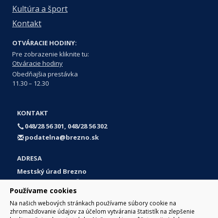
Kultúra a šport
Kontakt
OTVÁRACIE HODINY:
Pre zobrazenie kliknite tu:
Otváracie hodiny
Obedňajšia prestávka
11.30 – 12.30
KONTAKT
048/28 56 301, 048/28 56 302
podatelna@brezno.sk
ADRESA
Mestský úrad Brezno
Námestie gen. M. R. Štefánika 1
Používame cookies
977 01 Brezno
Na našich webových stránkach používame súbory cookie na
Slovakia (Slovak Republic)
zhromažďovanie údajov za účelom vytvárania štatistík na zlepšenie