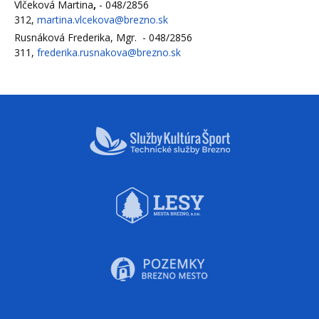
Vlčeková Martina
,
- 048/2856
312,
martina.vlcekova@brezno.sk
Rusnáková Frederika, Mgr.
-
048/2856
311,
frederika.rusnakova@brezno.sk