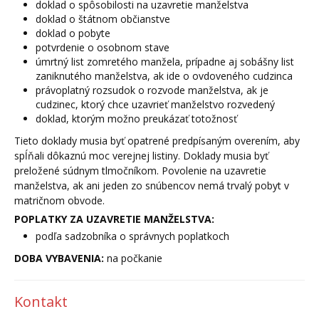
doklad o spôsobilosti na uzavretie manželstva
doklad o štátnom občianstve
doklad o pobyte
potvrdenie o osobnom stave
úmrtný list zomretého manžela, prípadne aj sobášny list
zaniknutého manželstva, ak ide o ovdoveného cudzinca
právoplatný rozsudok o rozvode manželstva, ak je
cudzinec, ktorý chce uzavrieť manželstvo rozvedený
doklad, ktorým možno preukázať totožnosť
Tieto doklady musia byť opatrené predpísaným overením, aby
spĺňali dôkaznú moc verejnej listiny. Doklady musia byť
preložené súdnym tlmočníkom. Povolenie na uzavretie
manželstva, ak ani jeden zo snúbencov nemá trvalý pobyt v
matričnom obvode.
POPLATKY ZA UZAVRETIE MANŽELSTVA:
podľa sadzobníka o správnych poplatkoch
DOBA VYBAVENIA:
na počkanie
Kontakt