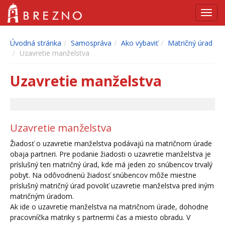
Navig
Úvodná stránka
Samospráva
Ako vybaviť
Matričný úrad
Uzavretie manželstva
Uzavretie manželstva
Uzavretie manželstva
Žiadosť o uzavretie manželstva podávajú na matričnom úrade
obaja partneri. Pre podanie žiadosti o uzavretie manželstva je
príslušný ten matričný úrad, kde má jeden zo snúbencov trvalý
pobyt. Na odôvodnenú žiadosť snúbencov môže miestne
príslušný matričný úrad povoliť uzavretie manželstva pred iným
matričným úradom.
Ak ide o uzavretie manželstva na matričnom úrade, dohodne
pracovníčka matriky s partnermi čas a miesto obradu. V