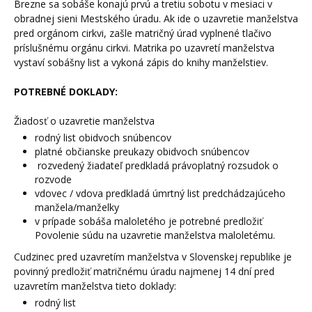
Brezne sa sobáše konajú prvú a tretiu sobotu v mesiaci v
obradnej sieni Mestského úradu. Ak ide o uzavretie manželstva
pred orgánom cirkvi, zašle matričný úrad vyplnené tlačivo
príslušnému orgánu cirkvi. Matrika po uzavretí manželstva
vystaví sobášny list a vykoná zápis do knihy manželstiev.
POTREBNÉ DOKLADY:
Žiadosť o uzavretie manželstva
rodný list obidvoch snúbencov
platné občianske preukazy obidvoch snúbencov
rozvedený žiadateľ predkladá právoplatný rozsudok o
rozvode
vdovec / vdova predkladá úmrtný list predchádzajúceho
manžela/manželky
v prípade sobáša maloletého je potrebné predložiť
Povolenie súdu na uzavretie manželstva maloletému.
Cudzinec pred uzavretím manželstva v Slovenskej republike je
povinný predložiť matričnému úradu najmenej 14 dní pred
uzavretím manželstva tieto doklady:
rodný list