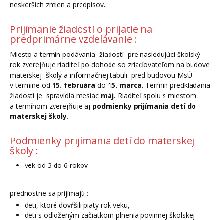
neskorších zmien a predpisov
.
Prijímanie žiadostí o prijatie na
predprimárne vzdelávanie :
Miesto a termín podávania žiadostí pre nasledujúci školský
rok zverejňuje riaditeľ po dohode so zriaďovateľom na budove
materskej školy a informačnej tabuli pred budovou MsÚ
v termíne od
15. februára
do
15. marca
. Termín predkladania
žiadostí je spravidla mesiac
máj.
Riaditeľ spolu s miestom
a termínom zverejňuje aj
podmienky prijímania detí do
materskej školy.
Podmienky prijímania detí do materskej
školy :
vek od 3 do 6 rokov
prednostne sa prijímajú :
deti, ktoré dovŕšili piaty rok veku,
deti s odloženým začiatkom plnenia povinnej školskej