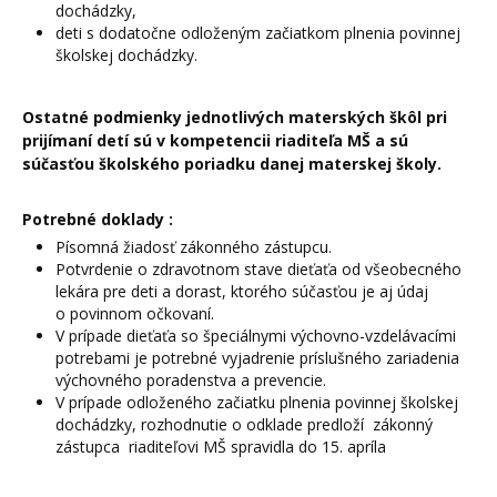
dochádzky,
deti s dodatočne odloženým začiatkom plnenia povinnej
školskej dochádzky.
Ostatné podmienky jednotlivých materských škôl pri
prijímaní detí sú v kompetencii riaditeľa MŠ a sú
súčasťou školského poriadku danej materskej školy.
Potrebné doklady :
Písomná žiadosť zákonného zástupcu.
Potvrdenie o zdravotnom stave dieťaťa od všeobecného
lekára pre deti a dorast, ktorého súčasťou je aj údaj
o povinnom očkovaní.
V prípade dieťaťa so špeciálnymi výchovno-vzdelávacími
potrebami je potrebné vyjadrenie príslušného zariadenia
výchovného poradenstva a prevencie.
V prípade odloženého začiatku plnenia povinnej školskej
dochádzky, rozhodnutie o odklade predloží zákonný
zástupca riaditeľovi MŠ spravidla do 15. apríla