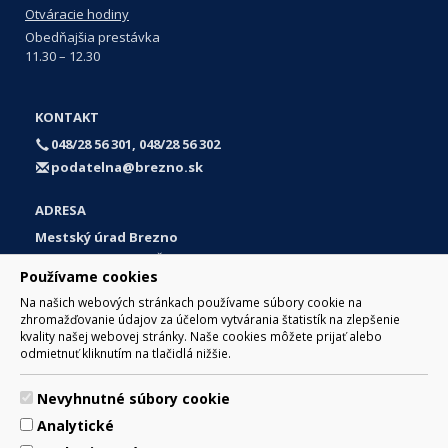
Otváracie hodiny
Obedňajšia prestávka
11.30 – 12.30
KONTAKT
048/28 56 301, 048/28 56 302
podatelna@brezno.sk
ADRESA
Mestský úrad Brezno
Námestie gen. M. R. Štefánika 1
Používame cookies
977 01 Brezno
Na našich webových stránkach používame súbory cookie na
Slovakia (Slovak Republic)
zhromažďovanie údajov za účelom vytvárania štatistík na zlepšenie
kvality našej webovej stránky. Naše cookies môžete prijať alebo
odmietnuť kliknutím na tlačidlá nižšie.
Nevyhnutné súbory cookie
© 2017 Mesto Brezno, Námestie gen. M. R. Štefánika 1, Brezno
Analytické
977 01 Tel.: 048/28 56 301, 048/28 56 302 Email:
webmaster@brezno.sk