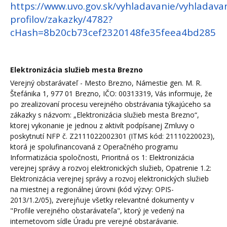
https://www.uvo.gov.sk/vyhladavanie/vyhladava
profilov/zakazky/4782?
cHash=8b20cb73cef2320148fe35feea4bd285
Elektronizácia služieb mesta Brezno
Verejný obstarávateľ - Mesto Brezno, Námestie gen. M. R.
Štefánika 1, 977 01 Brezno, IČO: 00313319, Vás informuje, že
po zrealizovaní procesu verejného obstrávania týkajúceho sa
zákazky s názvom: „Elektronizácia služieb mesta Brezno“,
ktorej vykonanie je jednou z aktivít podpísanej Zmluvy o
poskytnutí NFP č. Z2111022002301 (ITMS kód: 21110220023),
ktorá je spolufinancovaná z Operačného programu
Informatizácia spoločnosti, Prioritná os 1: Elektronizácia
verejnej správy a rozvoj elektronických služieb, Opatrenie 1.2:
Elektronizácia verejnej správy a rozvoj elektronických služieb
na miestnej a regionálnej úrovni (kód výzvy: OPIS-
2013/1.2/05), zverejňuje všetky relevantné dokumenty v
"Profile verejného obstarávateľa", ktorý je vedený na
internetovom sídle Úradu pre verejné obstarávanie.