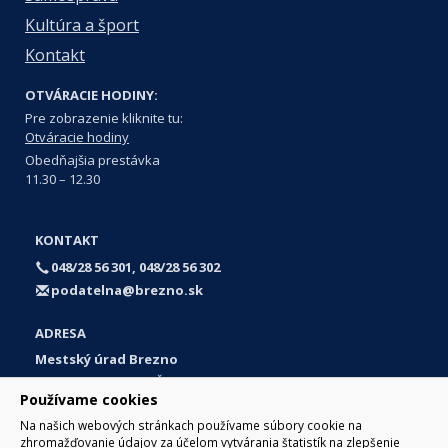
Kultúra a šport
Kontakt
OTVÁRACIE HODINY:
Pre zobrazenie kliknite tu:
Otváracie hodiny
Obedňajšia prestávka
11.30 – 12.30
KONTAKT
048/28 56 301, 048/28 56 302
podatelna@brezno.sk
ADRESA
Mestský úrad Brezno
Námestie gen. M. R. Štefánika 1
Používame cookies
977 01 Brezno
Na našich webových stránkach používame súbory cookie na
Slovakia (Slovak Republic)
zhromažďovanie údajov za účelom vytvárania štatistík na zlepšenie