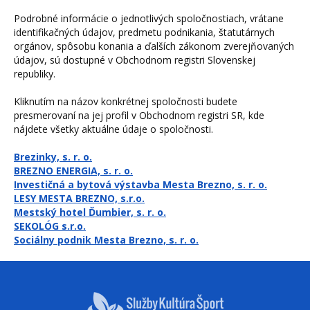
Podrobné informácie o jednotlivých spoločnostiach, vrátane
identifikačných údajov, predmetu podnikania, štatutárnych
orgánov, spôsobu konania a ďalších zákonom zverejňovaných
údajov, sú dostupné v Obchodnom registri Slovenskej
republiky.
Kliknutím na názov konkrétnej spoločnosti budete
presmerovaní na jej profil v Obchodnom registri SR, kde
nájdete všetky aktuálne údaje o spoločnosti.
Brezinky, s. r. o.
BREZNO ENERGIA, s. r. o.
Investičná a bytová výstavba Mesta Brezno, s. r. o.
LESY MESTA BREZNO, s.r.o.
Mestský hotel Ďumbier, s. r. o.
SEKOLÓG s.r.o.
Sociálny podnik Mesta Brezno, s. r. o.