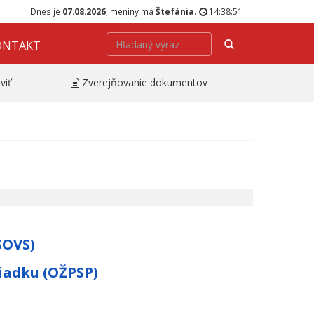
Dnes je
07.08.2026
, meniny má
Štefánia
.
14:38:51
Hľadať
ONTAKT
viť
Zverejňovanie dokumentov
SOVS)
iadku (OŽPSP)