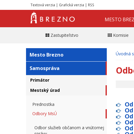
Textová verzia
|
Grafická verzia
|
RSS
MESTO BRE
Zastupiteľstvo
Komisie
Úvodná s
Mesto Brezno
Odb
Samospráva
Primátor
Mestský úrad
Od
Prednostka
Od
Odbory MsÚ
Od
Od
Od
Odbor služieb občanom a vnútornej
správy