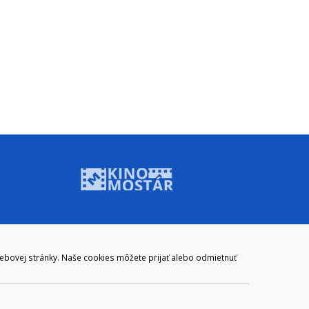
ADRESA
webovej stránky. Naše cookies môžete prijať alebo odmietnuť
Mestský úrad Brezno
Námestie gen. M. R. Štefánika 1
977 01 Brezno
Slovakia (Slovak Republic)