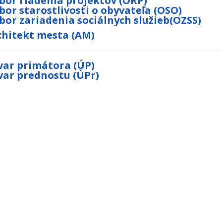
bor riadenia projektov (ORP)
bor starostlivosti o obyvateľa (OSO)
bor zariadenia sociálnych služieb(OZSS)
chitekt mesta (AM)
var primátora (ÚP)
var prednostu (ÚPr)