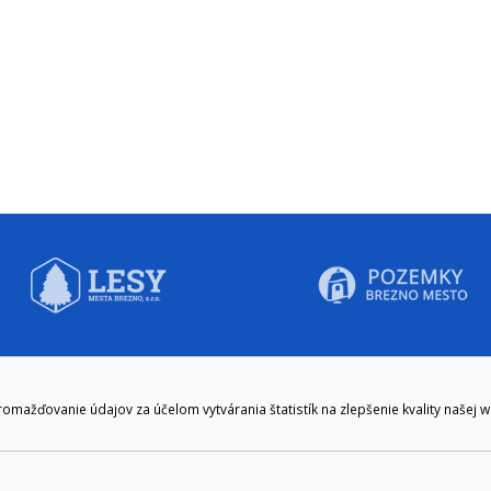
CIE HODINY:
KONTAKT
ažďovanie údajov za účelom vytvárania štatistík na zlepšenie kvality našej 
zenie kliknite tu:
048/28 56 301, 048/28 56 302
e hodiny
podatelna@brezno.sk
šia prestávka
2.30