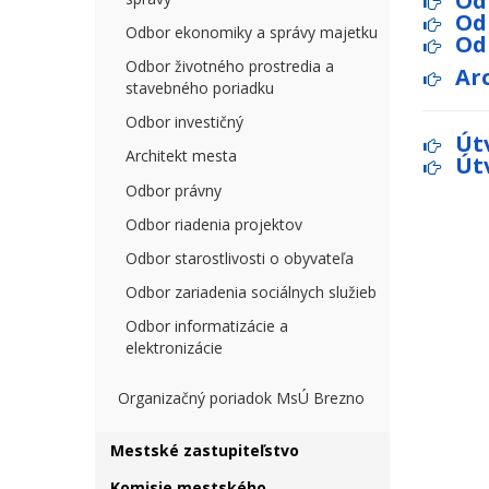
Od
Od
Odbor ekonomiky a správy majetku
Od
Odbor životného prostredia a
Ar
stavebného poriadku
Odbor investičný
Út
Architekt mesta
Út
Odbor právny
Odbor riadenia projektov
Odbor starostlivosti o obyvateľa
Odbor zariadenia sociálnych služieb
Odbor informatizácie a
elektronizácie
Organizačný poriadok MsÚ Brezno
Mestské zastupiteľstvo
Komisie mestského