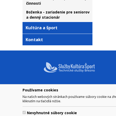
činnosti
Boženka - zariadenie pre seniorov
a denný stacionár
Kultúra a šport
Kontakt
Používame cookies
NAVIGÁCIA
OTVÁRA
Na našich webových stránkach používame súbory cookie na zhrom
Mesto Brezno
Pre zobra
kliknutím na tlačidlá nižšie.
Otváraci
Samospráva
Obedňaj
Kultúra a šport
Nevyhnutné súbory cookie
11.30 – 1