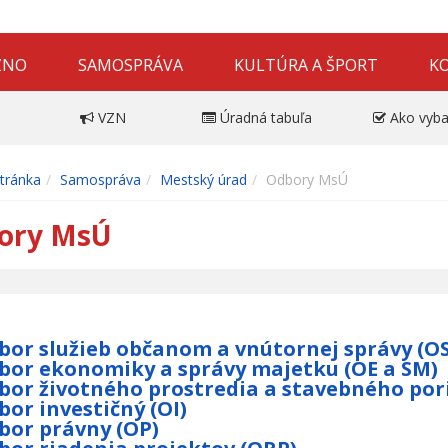
ZNO
SAMOSPRÁVA
KULTÚRA A ŠPORT
K
VZN
Úradná tabuľa
Ako vyba
tránka
Samospráva
Mestský úrad
Odbory MsÚ
ory MsÚ
bor služieb občanom a vnútornej správy (O
bor ekonomiky a správy majetku (OE a SM)
bor životného prostredia a stavebného por
bor investičný (OI)
bor právny (OP)