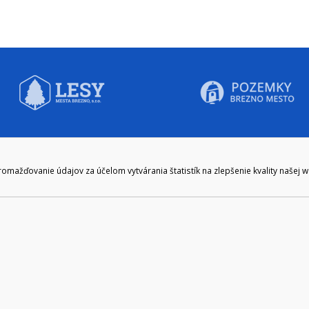
CIE HODINY:
KONTAKT
ažďovanie údajov za účelom vytvárania štatistík na zlepšenie kvality našej 
zenie kliknite tu:
048/28 56 301, 048/28 56 302
e hodiny
podatelna@brezno.sk
šia prestávka
2.30
e gen. M. R. Štefánika 1, Brezno 977 01 Tel.: 048/28 56 301, 048/28 56 302 Em
ický prevádzkovateľ: Arrabella, s.r.o. , Pod Donátom 12/136 Žiar nad Hrono
Prehlásenie o prístupnosti
Ochrana osobných údajov