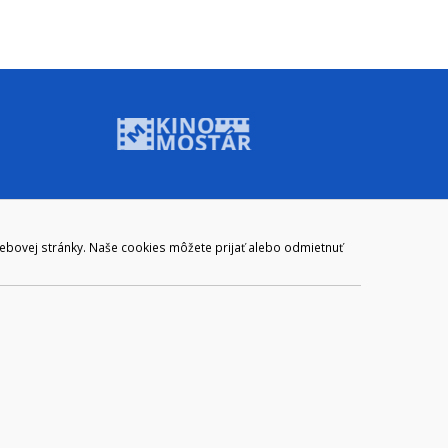
ADRESA
webovej stránky. Naše cookies môžete prijať alebo odmietnuť
Mestský úrad Brezno
Námestie gen. M. R. Štefánika 1
977 01 Brezno
Slovakia (Slovak Republic)
ail:
webmaster@brezno.sk
m 965 01 podpora@internetova-stranka.sk