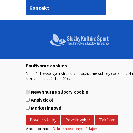
Kontakt
Používame cookies
NAVIGÁCIA
OTVÁRA
Na našich webových stránkach používame súbory cookie na zhrom
Mesto Brezno
Pre zobra
kliknutím na tlačidlá nižšie.
Otváraci
Samospráva
Obedňaj
Kultúra a šport
Nevyhnutné súbory cookie
11.30 – 1
Kontakt
Analytické
Marketingové
© 2017 Mesto Brezno, Námesti
Povoliť všetky
Povoliť výber
Zakázať
Za obsah zodpovedá Mesto Brezno. Techn
Viac informácií:
Ochrana osobných údajov