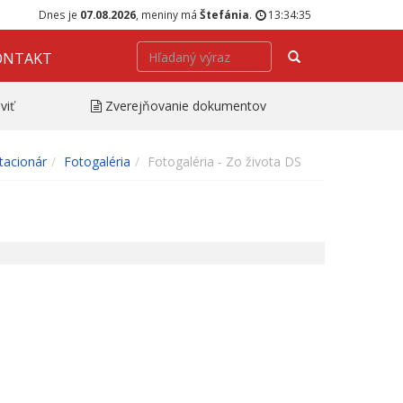
Dnes je
07.08.2026
, meniny má
Štefánia
.
13:34:35
Hľadať
ONTAKT
viť
Zverejňovanie dokumentov
tacionár
Fotogaléria
Fotogaléria - Zo života DS