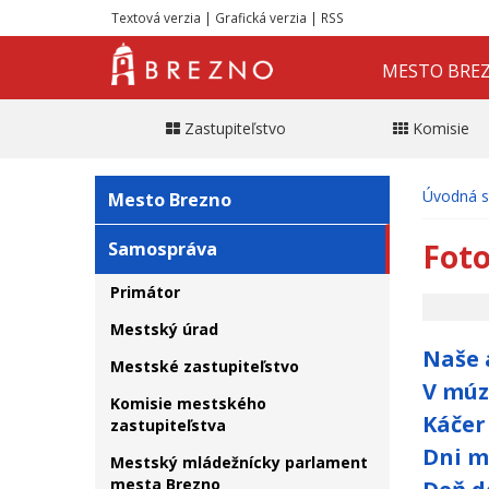
Textová verzia
|
Grafická verzia
|
RSS
MESTO BRE
Zastupiteľstvo
Komisie
Úvodná s
Mesto Brezno
Foto
Samospráva
Primátor
Mestský úrad
Naše 
Mestské zastupiteľstvo
V múz
Komisie mestského
Káčer
zastupiteľstva
Dni m
Mestský mládežnícky parlament
mesta Brezno