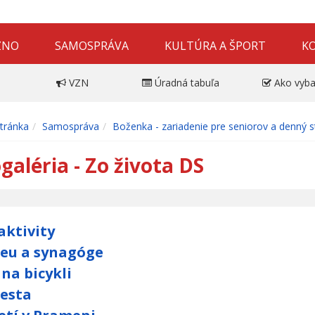
ZNO
SAMOSPRÁVA
KULTÚRA A ŠPORT
K
VZN
Úradná tabuľa
Ako vyba
tránka
Samospráva
Boženka - zariadenie pre seniorov a denný s
galéria - Zo života DS
aktivity
eu a synagóge
 na bicykli
esta