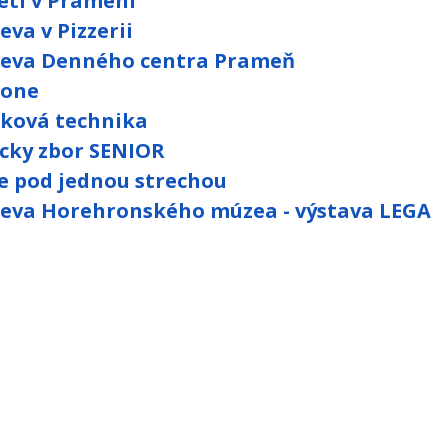
etí v Prameni
eva v Pizzerii
eva Denného centra Prameň
rone
tková technika
cky zbor SENIOR
e pod jednou strechou
eva Horehronského múzea - výstava LEGA