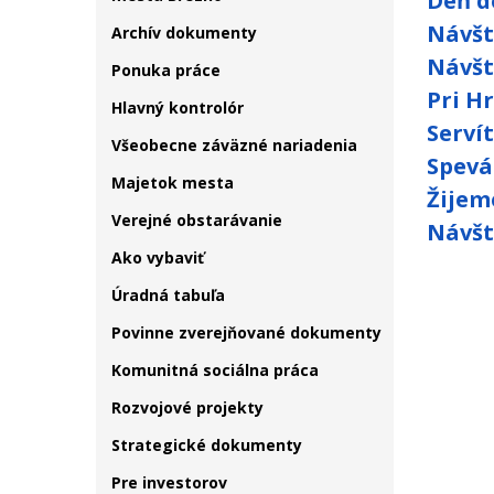
Deň d
Návšt
Archív dokumenty
Návšt
Ponuka práce
Pri H
Hlavný kontrolór
Serví
Všeobecne záväzné nariadenia
Spevá
Majetok mesta
Žijem
Verejné obstarávanie
Návšt
Ako vybaviť
Úradná tabuľa
Povinne zverejňované dokumenty
Komunitná sociálna práca
Rozvojové projekty
Strategické dokumenty
Pre investorov