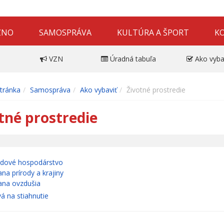
ZNO
SAMOSPRÁVA
KULTÚRA A ŠPORT
K
VZN
Úradná tabuľa
Ako vyba
tránka
Samospráva
Ako vybaviť
Životné prostredie
tné prostredie
dové hospodárstvo
na prírody a krajiny
ana ovzdušia
vá na stiahnutie