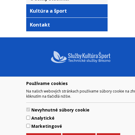
Kultúra a šport
Kontakt
Používame cookies
NAVIGÁCIA
OTVÁRA
Na našich webových stránkach používame súbory cookie na zhrom
Mesto Brezno
Pre zobra
kliknutím na tlačidlá nižšie.
Otváraci
Samospráva
Obedňaj
Kultúra a šport
Nevyhnutné súbory cookie
11.30 – 1
Kontakt
Analytické
Marketingové
© 2017 Mesto Brezno, Námesti