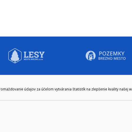
CIE HODINY:
KONTAKT
ažďovanie údajov za účelom vytvárania štatistík na zlepšenie kvality našej 
zenie kliknite tu:
048/28 56 301, 048/28 56 302
e hodiny
podatelna@brezno.sk
šia prestávka
2.30
e gen. M. R. Štefánika 1, Brezno 977 01 Tel.: 048/28 56 301, 048/28 56 302 Em