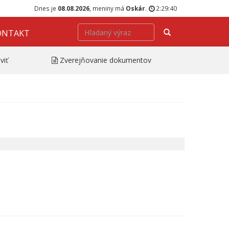
Dnes je
08.08.2026
, meniny má
Oskár
.
2:29:40
Hľadať
ONTAKT
viť
Zverejňovanie dokumentov