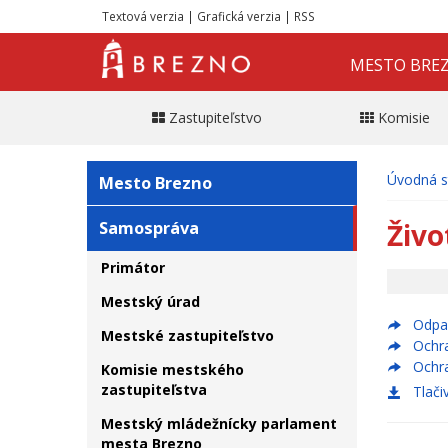
Textová verzia
|
Grafická verzia
|
RSS
MESTO BRE
Zastupiteľstvo
Komisie
Úvodná s
Mesto Brezno
Živo
Samospráva
Primátor
Mestský úrad
Odpa
Mestské zastupiteľstvo
Ochra
Ochr
Komisie mestského
zastupiteľstva
Tlači
Mestský mládežnícky parlament
mesta Brezno