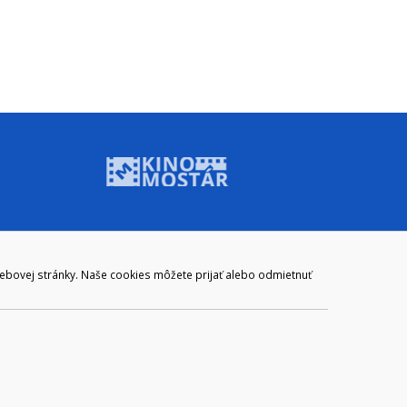
ADRESA
webovej stránky. Naše cookies môžete prijať alebo odmietnuť
Mestský úrad Brezno
Námestie gen. M. R. Štefánika 1
977 01 Brezno
Slovakia (Slovak Republic)
ail:
webmaster@brezno.sk