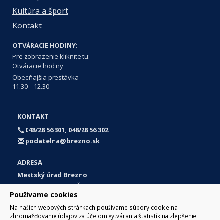
Kultúra a šport
Kontakt
OTVÁRACIE HODINY:
Pre zobrazenie kliknite tu:
Otváracie hodiny
Obedňajšia prestávka
11.30 – 12.30
KONTAKT
048/28 56 301, 048/28 56 302
podatelna@brezno.sk
ADRESA
Mestský úrad Brezno
Námestie gen. M. R. Štefánika 1
Používame cookies
977 01 Brezno
Na našich webových stránkach používame súbory cookie na
Slovakia (Slovak Republic)
zhromažďovanie údajov za účelom vytvárania štatistík na zlepšenie