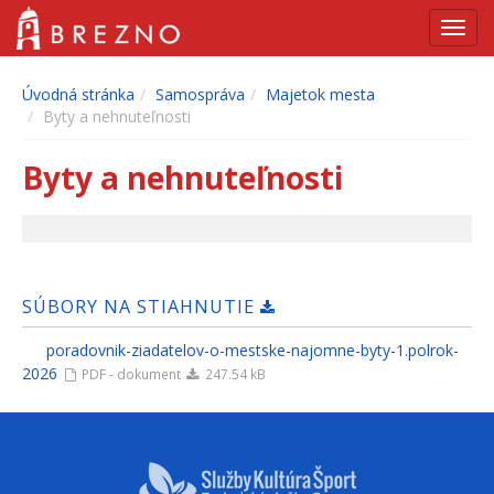
Navig
Úvodná stránka
Samospráva
Majetok mesta
Byty a nehnuteľnosti
Byty a nehnuteľnosti
SÚBORY NA STIAHNUTIE
poradovnik-ziadatelov-o-mestske-najomne-byty-1.polrok-
2026
PDF - dokument
247.54 kB