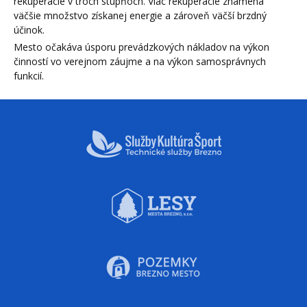
rekuperácie v troch stupňoch. Viac rekuperácie znamená
väčšie množstvo získanej energie a zároveň väčší brzdný
účinok.
Mesto očakáva úsporu prevádzkových nákladov na výkon
činností vo verejnom záujme a na výkon samosprávnych
funkcií.