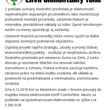
Z pohľadu ochrany životného prostredia je elektromobil
najvhodnejším dopravným prostriedkom, lebo neznečisťuje
prehustené mestské prostredie, zaťaženie hlukom je
minimálne, prevádzkové náklady sú nízke. Oproti benzínovým
autám sa menej opotrebujú aj súčiastky.
Ušetrené finančné prostriedky môže mesto využiť na ďalšie
zlepšenie životných podmienok obyvateľov.
Úspešný projekt napĺňa stratégiu, zásady a priority štátnej
environmentálnej politiky - ovzdušie je nevyhnutnou zložkou
životného prostredia pre existenciu života na Zemi. Z tohto
dôvodu je nesmierne dôležité mu venovať náležitú
starostlivosť a ochranu. Právna ochrana zaručuje každému
občanovi právo na dobrú kvalitu ovzdušia, ale ukladá aj
povinnosti na predchádzanie a minimalizáciu znečisťovania
ovzdušia
Dňa 6.12.2018 bol na Mestskom úrade v Brezne prevzatý do
majetku mesta elektromobil eGolf Comfortline. Mesto sa
podieľalo na spolufinancovaní elektromobilu vo výške cca
5.300 EUR.