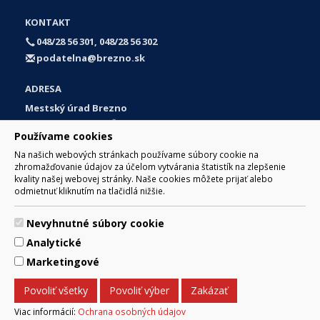
KONTAKT
048/28 56 301, 048/28 56 302
podatelna@brezno.sk
ADRESA
Mestský úrad Brezno
Námestie gen. M. R. Štefánika 1
Používame cookies
977 01 Brezno
Na našich webových stránkach používame súbory cookie na
Slovakia (Slovak Republic)
zhromažďovanie údajov za účelom vytvárania štatistík na zlepšenie
kvality našej webovej stránky. Naše cookies môžete prijať alebo
odmietnuť kliknutím na tlačidlá nižšie.
Nevyhnutné súbory cookie
© 2017 Mesto Brezno, Námestie gen. M. R. Štefánika 1, Brezno
Analytické
977 01 Tel.: 048/28 56 301, 048/28 56 302 Email:
webmaster@brezno.sk
Marketingové
Za obsah zodpovedá Mesto Brezno. Technický prevádzkovateľ:
Arrabella, s.r.o. , Pod Donátom 12/136 Žiar nad Hronom 965 01
Povoliť všetky
Povoliť výber
Zakázať
podpora@internetova-stranka.sk
Prehlásenie o prístupnosti
Ochrana osobných údajov
Viac informácií:
Ochrana osobných údajov