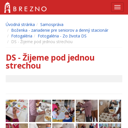
Navig
Úvodná stránka
Samospráva
Boženka - zariadenie pre seniorov a denný stacionár
Fotogaléria
Fotogaléria - Zo života DS
DS - Žijeme pod jednou strechou
DS - Žijeme pod jednou
strechou