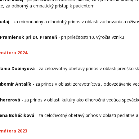
e, za odborný a empatický prístup k pacientom
Budaj
- za mimoriadny a dlhodobý prínos v oblasti zachovania a oživo
 Pramienok pri DC Prameň
- pri príležitosti 10. výročia vzniku
imátora 2024
lánia Dubínyová
- za celoživotný obetavý prínos v oblasti predškolsk
ubomír Antalík
- za prínos v oblasti zdravotníctva , odovzdávanie v
chererová
- za prínos v oblasti kultúry ako dlhoročná vedúca spevá
lena Boháčiková
- za celoživotný obetavý prínos v oblasti pediatrie a 
imátora 2023