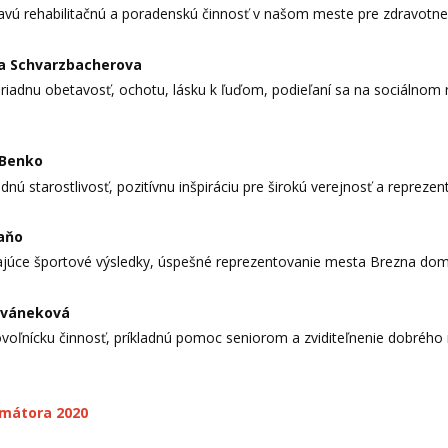
avú rehabilitačnú a poradenskú činnosť v našom meste pre zdravot
va Schvarzbacherova
iadnu obetavosť, ochotu, lásku k ľuďom, podieľaní sa na sociálnom 
 Benko
adnú starostlivosť, pozitívnu inšpiráciu pre širokú verejnosť a reprez
raňo
ajúce športové výsledky, úspešné reprezentovanie mesta Brezna doma
rváneková
ovoľnícku činnosť, príkladnú pomoc seniorom a zviditeľnenie dobré
imátora 2020