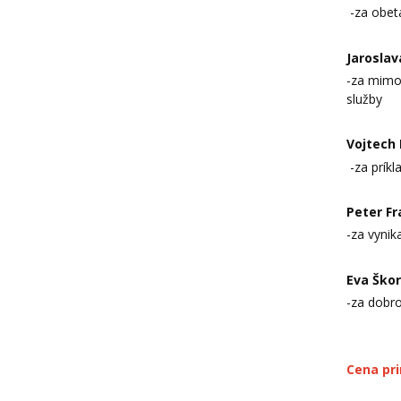
-za obet
Jarosla
-za mimor
služby
Vojtech
-za príkl
Peter F
-za vynik
Eva Ško
-za dobr
Cena pr