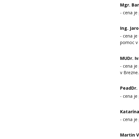
Mgr. Bar
- cena je
Ing. Jar
- cena je
pomoc v b
MUDr. I
- cena je
v Brezne.
PeadDr. 
- cena je
Katarín
- cena je
Martin V