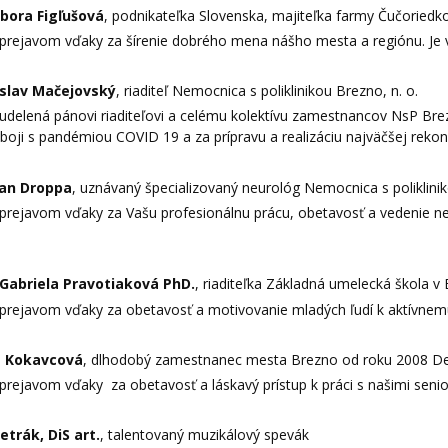
bora Figľušová
, podnikateľka Slovenska, majiteľka farmy Čučoriedk
 prejavom vďaky za šírenie dobrého mena nášho mesta a regiónu. Je v
oslav Mačejovský
, riaditeľ Nemocnica s poliklinikou Brezno, n. o.
 udelená pánovi riaditeľovi a celému kolektívu zamestnancov NsP Br
oji s pandémiou COVID 19 a za prípravu a realizáciu najväčšej rekonšt
van Droppa
, uznávaný špecializovaný neurológ Nemocnica s poliklinik
 prejavom vďaky za Vašu profesionálnu prácu, obetavosť a vedenie neu
Gabriela Pravotiaková PhD.
, riaditeľka Základná umelecká škola v
 prejavom vďaky za obetavosť a motivovanie mladých ľudí k aktívnemu
a Kokavcová
, dlhodobý zamestnanec mesta Brezno od roku 2008 
 prejavom vďaky za obetavosť a láskavý prístup k práci s našimi seniorm
etrák, DiS art.
, talentovaný muzikálový spevák