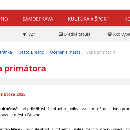
ZNO
SAMOSPRÁVA
KULTÚRA A ŠPORT
K
VZN
Úradná tabuľa
Ako vyba
tránka
Mesto Brezno
Ocenenie mesta
Cena primátora
a primátora
imátora 2025
 Lukáčová
- pri príležitosti životného jubilea, za dlhoročnú aktívnu pr
tovanie mesta Brezno
artin Mičej
- pri príležitosti životného jubilea, za výnimočnú prácu