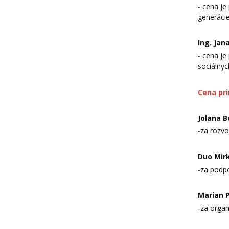
- cena je
generácie
Ing. Jan
- cena je
sociálnyc
Cena pr
Jolana B
-za rozvo
Duo Mir
-za podp
Marian 
-za organ