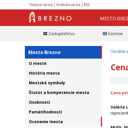
Textová verzia
|
Grafická verzia
|
RSS
MESTO BRE
Zastupiteľstvo
Komisie
Úvodná s
Mesto Brezno
O meste
Cen
História mesta
Mestské symboly
Štatút a kompetencie mesta
Cena pr
Osobnosti
Valéria
Pamätihodnosti
reprezen
Ocenenie mesta
MUDr. M