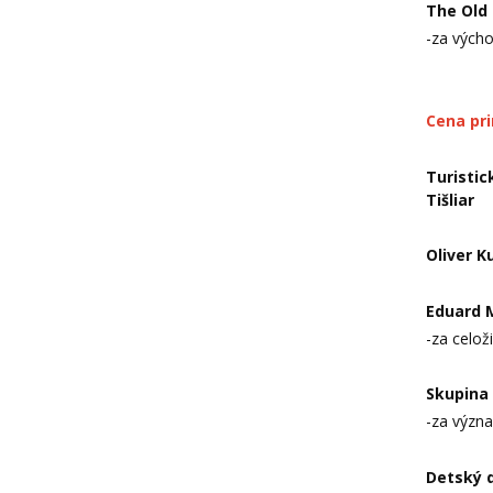
The Old 
-za vých
Cena pr
Turistic
Tišliar
Oliver K
Eduard
-za celož
Skupina 
-za význa
Detský 