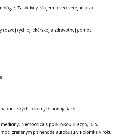
mológie. Za aktívny záujem o veci verejné a za
 rozvoj rýchlej lekárskej a zdravotnej pomoci.
ne
 na mestských kultúrnych podujatiach
 medicíny, Nemocnica s poliklinikou Brezno, n. o.
pomoci zraneným pri nehode autobusu v Polomke v roku