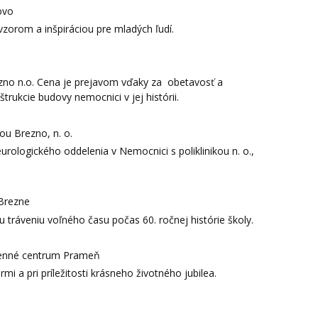
ovo
zorom a inšpiráciou pre mladých ľudí.
ezno n.o. Cena je prejavom vďaky za obetavosť a
rukcie budovy nemocnici v jej histórii.
ou Brezno, n. o.
rologického oddelenia v Nemocnici s poliklinikou n. o.,
 Brezne
 tráveniu voľného času počas 60. ročnej histórie školy.
Denné centrum Prameň
i a pri príležitosti krásneho životného jubilea.