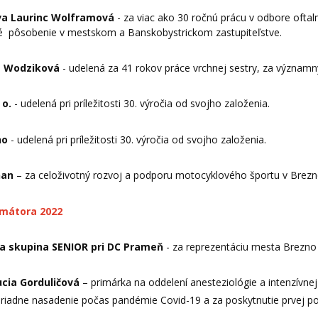
va Laurinc Wolframová
- za viac ako 30 ročnú prácu v odbore oftal
é pôsobenie v mestskom a Banskobystrickom zastupiteľstve.
a Wodziková
- udelená za 41 rokov práce vrchnej sestry, za významný
 o.
- udelená pri príležitosti 30. výročia od svojho založenia.
no
- udelená pri príležitosti 30. výročia od svojho založenia.
han
– za celoživotný rozvoj a podporu motocyklového športu v Brez
imátora 2022
a skupina SENIOR pri DC Prameň
- za reprezentáciu mesta Brezno
ucia Gorduličová
– primárka na oddelení anesteziológie a intenzívnej
riadne nasadenie počas pandémie Covid-19 a za poskytnutie prvej 