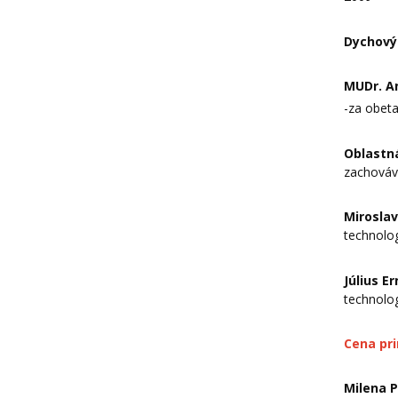
Dychový
MUDr. A
-za obeta
Oblastn
zachováva
Mirosla
technolo
Július E
technolo
Cena pr
Milena 