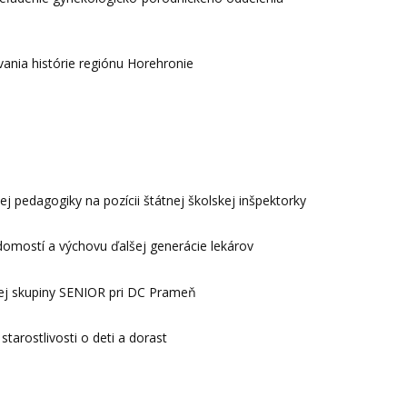
vania histórie regiónu Horehronie
ej pedagogiky na pozícii štátnej školskej inšpektorky
edomostí a výchovu ďalšej generácie lekárov
ckej skupiny SENIOR pri DC Prameň
starostlivosti o deti a dorast