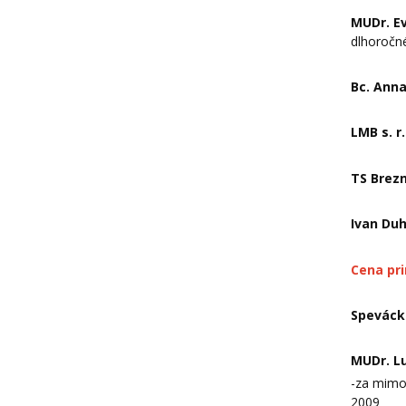
MUDr. E
dlhoročn
Bc. Ann
LMB s. r.
TS Brez
Ivan Du
Cena pr
Speváck
MUDr. L
-za mimo
2009