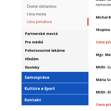
nemocnic
Čestné občianstvo
Cena mesta
Michal 
Cena primátora
Skupina
Partnerské mestá
Pre médiá
Cena pr
Pohotovostné lekárne
Mgr. Me
Hľadám
MUDr. Ľ
Novinky
Samospráva
Mária S
Kultúra a šport
MUDr. E
Kontakt
Cena pr