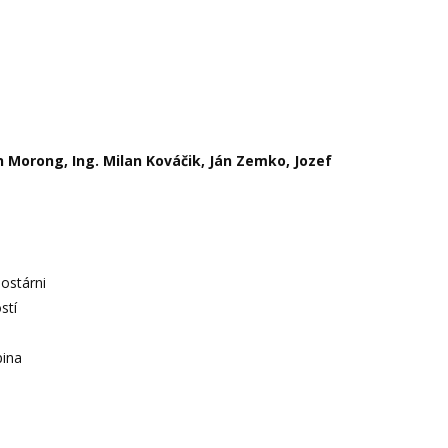
n Morong, Ing. Milan Kováčik, Ján Zemko, Jozef
ostárni
stí
kupina