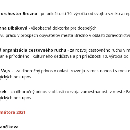
 orchester Brezno
- pri príležitosti 70. výročia od svojho vzniku a
nna Dibáková
- všeobecná doktorka pre dospelých
vú prácu v prospech obyvateľov mesta Brezno v oblasti zdravotníctva a
á organizácia cestovného ruchu
- za rozvoj cestovného ruchu v m
nie prírodného i kultúrneho dedičstva a pri príležitosti 10. výročia o
v Vajs
-
za dlhoročný prínos v oblasti rozvoja zamestnanosti v mest
gických postupov
rnek
- za dlhoročný prínos v oblasti rozvoja zamestnanosti v meste B
gických postupov
imátora 2021
Pančíkova