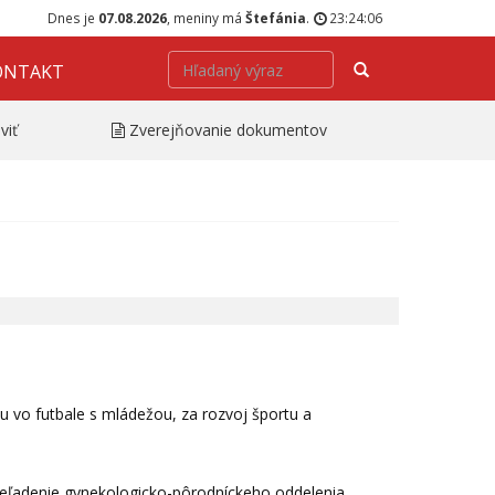
Dnes je
07.08.2026
, meniny má
Štefánia
.
23:24:07
Hľadať
ONTAKT
viť
Zverejňovanie dokumentov
ácu vo futbale s mládežou, za rozvoj športu a
, zveľadenie gynekologicko-pôrodníckeho oddelenia