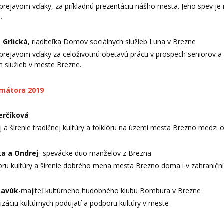
 prejavom vďaky, za príkladnú prezentáciu nášho mesta. Jeho spev je
.
a Grlická
, riaditeľka Domov sociálnych služieb Luna v Brezne
 prejavom vďaky za celoživotnú obetavú prácu v prospech seniorov a 
h služieb v meste Brezne.
imátora 2019
erčíková
j a šírenie tradičnej kultúry a folklóru na území mesta Brezno medzi 
ka a Ondrej
- spevácke duo manželov z Brezna
oru kultúry a šírenie dobrého mena mesta Brezno doma i v zahraniční
Pavúk
-majiteľ kultúrneho hudobného klubu Bombura v Brezne
izáciu kultúrnych podujatí a podporu kultúry v meste