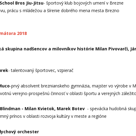
School Bros Jiu-Jitsu
- športový klub bojových umení v Brezne
ovu, prácu s mládežou a šírenie dobrého mena mesta Brezno
imátora 2018
ká skupina nadšencov a milovníkov histórie Milan Pivovarči, Já
urek
- talentovaný športovec, vzpierač
Muco
-prvý absolvent breznianskeho gymnázia, majster vo výrobe v M
ivotnú verejno-prospešnú činnosť v oblasti športu a verejných záležito
Blindman - Milan Kvietok, Marek Botev
- spevácka hudobná s
mný prínos v oblasti rozvoja kultúry v meste a regióne
dychový orchester