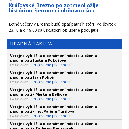
Kráľovské Brezno po zotmení ožije
históriou, šermom i ohňovou šou
Letné večery v Brezne budú opäť patriť histórii. Vo štvrtok
23. júla o 19.00 sa uskutoční obľúbené podujatie ...
ÚRADNÁ TABUĽA
Verejna vyhláška o oznámení miesta uloženia
písomnosti Justína Pokošová
Doručovanie písomností
05.08.2026
Verejna vyhláška o oznámení miesta uloženia
písomnosti Ivan Pokoš
Doručovanie písomností
05.08.2026
Verejna vyhláška o oznámení miesta uloženia
písomností - Martina Belková
Doručovanie písomností
04.08.2026
Verejna vyhláška o oznámení miesta uloženia
písomností - Ing. Valéria Turňová
Doručovanie písomností
04.08.2026
Verejna vyhláška o oznámení miesta uloženia
písomností - Tadeusz Banaszcyk