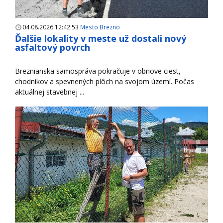
04.08.2026 12:42:53
Mesto Brezno
Ďalšie lokality v meste už dostali nový
asfaltový povrch
Breznianska samospráva pokračuje v obnove ciest,
chodníkov a spevnených plôch na svojom území. Počas
aktuálnej stavebnej ...