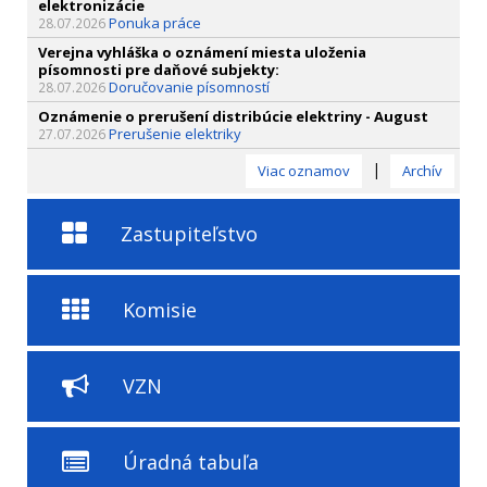
elektronizácie
Ponuka práce
28.07.2026
Verejna vyhláška o oznámení miesta uloženia
písomnosti pre daňové subjekty:
Doručovanie písomností
28.07.2026
Oznámenie o prerušení distribúcie elektriny - August
Prerušenie elektriky
27.07.2026
|
Viac oznamov
Archív
Zastupiteľstvo
Komisie
VZN
Úradná tabuľa