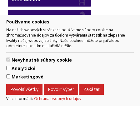
Používame cookies
Na našich webových stránkach používame súbory cookie na
zhromažďovanie údajov za účelom vytvárania štatistík na zlepšenie
kvality našej webovej stránky. Naše cookies môžete prijať alebo
odmietnuť kliknutím na tlačidlá nižšie.
Nevyhnutné súbory cookie
Analytické
Podujatia v meste
Marketingové
Povoliť všetky
Povoliť výber
Zakázať
PODUJATIA NA TITULKE
Viac informácií:
Ochrana osobných údajov