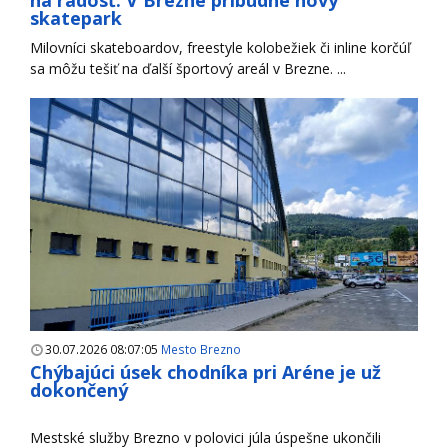
skatepark
Milovníci skateboardov, freestyle kolobežiek či inline korčúľ
sa môžu tešiť na ďalší športový areál v Brezne. ...
30.07.2026 08:07:05
Mesto Brezno
Chýbajúci úsek chodníka pri Aréne je už
dokončený
Mestské služby Brezno v polovici júla úspešne ukončili