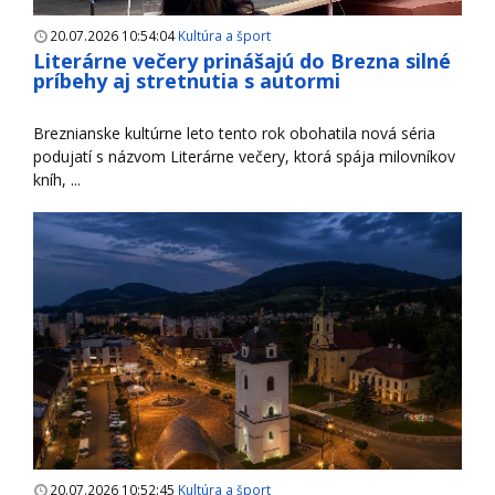
20.07.2026 10:54:04
Kultúra a šport
Literárne večery prinášajú do Brezna silné
príbehy aj stretnutia s autormi
Breznianske kultúrne leto tento rok obohatila nová séria
podujatí s názvom Literárne večery, ktorá spája milovníkov
kníh, ...
20.07.2026 10:52:45
Kultúra a šport