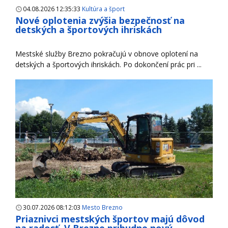
04.08.2026 12:35:33
Kultúra a šport
Nové oplotenia zvýšia bezpečnosť na
detských a športových ihriskách
Mestské služby Brezno pokračujú v obnove oplotení na
detských a športových ihriskách. Po dokončení prác pri ...
30.07.2026 08:12:03
Mesto Brezno
Priaznivci mestských športov majú dôvod
na radosť. V Brezne pribudne nový