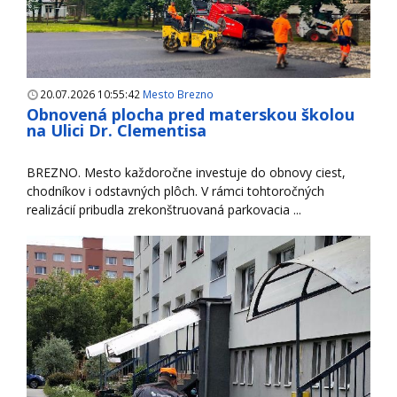
20.07.2026 10:55:42
Mesto Brezno
Obnovená plocha pred materskou školou
na Ulici Dr. Clementisa
BREZNO. Mesto každoročne investuje do obnovy ciest,
chodníkov i odstavných plôch. V rámci tohtoročných
realizácií pribudla zrekonštruovaná parkovacia ...