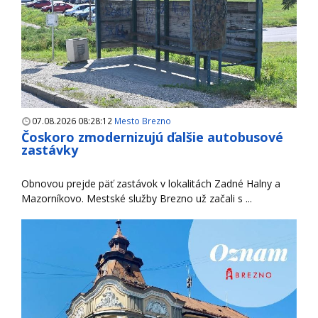
07.08.2026 08:28:12
Mesto Brezno
Čoskoro zmodernizujú ďalšie autobusové
zastávky
Obnovou prejde päť zastávok v lokalitách Zadné Halny a
Mazorníkovo. Mestské služby Brezno už začali s ...