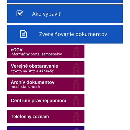
Ako vybaviť
Zverejňovanie dokumentov