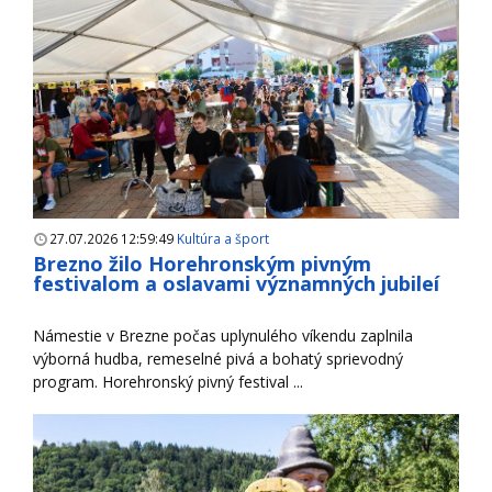
27.07.2026 12:59:49
Kultúra a šport
Brezno žilo Horehronským pivným
festivalom a oslavami významných jubileí
Námestie v Brezne počas uplynulého víkendu zaplnila
výborná hudba, remeselné pivá a bohatý sprievodný
program. Horehronský pivný festival ...