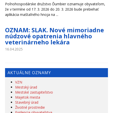
Poľnohospodárske družstvo Ďumbier oznamuje obyvateľom,
že v termíne od 17. 3. 2026 do 20. 3. 2026 bude prebiehať
aplikácia maštaľného hnoja na ...
OZNAM: SLAK. Nové mimoriadne
núdzové opatrenia hlavného
veterinárneho lekára
16.04.2025
AKTUÁLNE OZNAMY
VZN
Mestský úrad
Mestské zastupiteľstvo
Majetok mesta
Stavebný úrad
Životné prostredie
Evidencia obyvateľstva