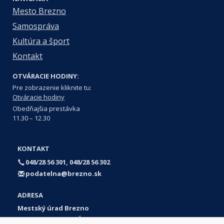
Mesto Brezno
Samospráva
Kultúra a šport
Kontakt
OTVÁRACIE HODINY:
Pre zobrazenie kliknite tu:
Otváracie hodiny
Obedňajšia prestávka
11.30 – 12.30
KONTAKT
048/28 56 301, 048/28 56 302
podatelna@brezno.sk
ADRESA
Mestský úrad Brezno
Námestie gen. M. R. Štefánika 1