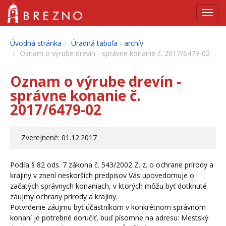
Navig
Úvodná stránka
Úradná tabuľa - archív
Oznam o výrube drevín - správne konanie č. 2017/6479-02
Oznam o výrube drevín -
správne konanie č.
2017/6479-02
Zverejnené: 01.12.2017
Podľa § 82 ods. 7 zákona č. 543/2002 Z. z. o ochrane prírody a
krajiny v znení neskorších predpisov Vás upovedomuje o
začatých správnych konaniach, v ktorých môžu byť dotknuté
záujmy ochrany prírody a krajiny.
Potvrdenie záujmu byť účastníkom v konkrétnom správnom
konaní je potrebné doručiť, buď písomne na adresu: Mestský