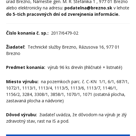
úrad Brezno, Námestie gen. M. R. Štefánika 1 , 977 01 Brezno
alebo elektronicky na adresu:
podatelna@brezno.sk
v lehote
do 5-tich pracovných dní od zverejnenia informácie.
Číslo konania č. sp.:
2017/6479-02
Žiadateľ:
Technické služby Brezno, Rázusova 16, 977 01
Brezno
Predmet konania:
výrub 96 ks drevín (ihličnaté + listnaté)
Miesto výrubu:
na pozemkoch parc. č. C-KN 1/1, 6/1, 687/1,
1072/1, 1113/1, 1113/4, 1113/5, 1113/6, 1113/7, 1146/1,
1156/2, 3284, 3308/1, 3858/1, 1070/1, 1071 (ostatná plocha,
zastavaná plocha a nádvorie)
Dôvod výrubu:
žiadateľ uvádza, že dôvodom na výrub je zlý
zdravotný stav, rast na IS a pod.