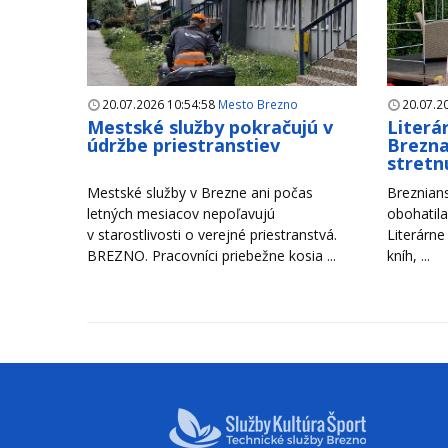
20.07.2026 10:54:58
Mesto Brezno
20.07.2
Mestské služby pokračujú v
Literá
údržbe priestranstiev
Brezna
stretn
Mestské služby v Brezne ani počas
Breznians
letných mesiacov nepoľavujú
obohatila
v starostlivosti o verejné priestranstvá.
Literárne
BREZNO. Pracovníci priebežne kosia ...
kníh, ...