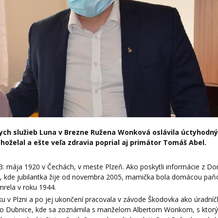
h služieb Luna v Brezne Ružena Wonková oslávila úctyhodný
ahoželal a ešte veľa zdravia poprial aj primátor Tomáš Abel.
3. mája 1920 v Čechách, v meste Plzeň. Ako poskytli informácie z 
, kde jubilantka žije od novembra 2005, mamička bola domácou paň
mrela v roku 1944.
 v Plzni a po jej ukončení pracovala v závode Škodovka ako úradníč
 do Dubnice, kde sa zoznámila s manželom Albertom Wonkom, s ktorý