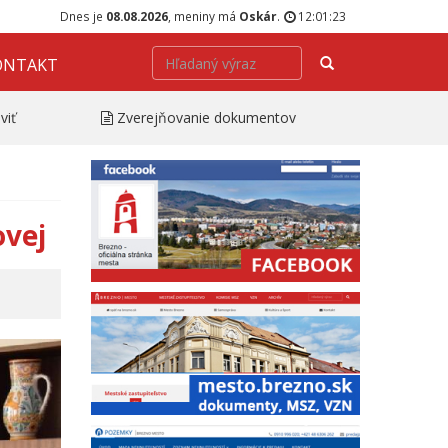
Dnes je
08.08.2026
, meniny má
Oskár
.
12:01:24
Hľadať
ONTAKT
viť
Zverejňovanie dokumentov
ovej