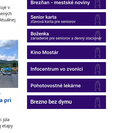
uje v
nených
ktuálnej
o
a pri
 júla
j etapy