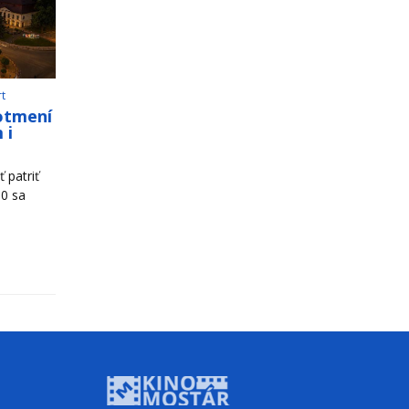
rt
otmení
 i
 patriť
00 sa