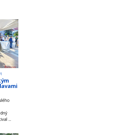
rt
ským
slavami
ulého
odný
al ...