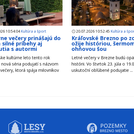
026 10:54:04
Kultúra a šport
20.07.2026 10:52:45
Kultúra a špo
rne večery prinášajú do
Kráľovské Brezno po z
 silné príbehy aj
ožije históriou, šermom
utia s autormi
ohňovou šou
ke kultúrne leto tento rok
Letné večery v Brezne budú opäť
 nová séria podujatí s názvom
histórii. Vo štvrtok 23. júla o 19.
 večery, ktorá spája milovníkov
uskutoční obľúbené podujatie ...