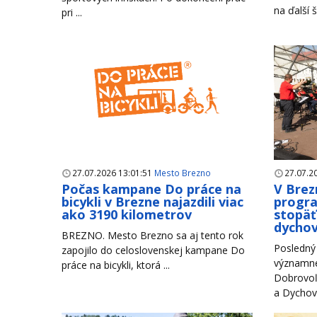
na ďalší š
pri ...
27.07.2026 13:01:51
Mesto Brezno
27.07.2
Počas kampane Do práce na
V Brez
bicykli v Brezne najazdili viac
progr
ako 3190 kilometrov
stopäť
dychov
BREZNO. Mesto Brezno sa aj tento rok
Posledný 
zapojilo do celoslovenskej kampane Do
významné
práce na bicykli, ktorá ...
Dobrovoľ
a Dychové