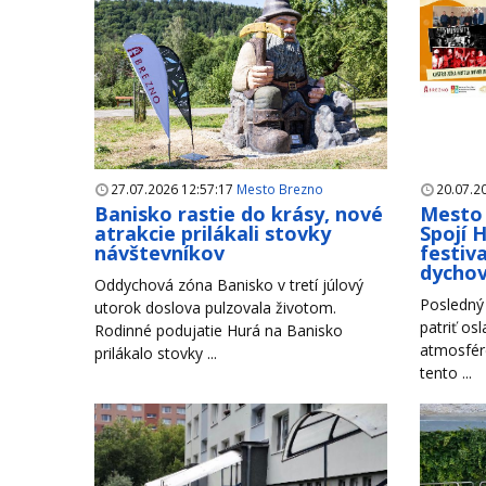
27.07.2026 12:57:17
Mesto Brezno
20.07.2
Banisko rastie do krásy, nové
Mesto 
atrakcie prilákali stovky
Spojí 
návštevníkov
festiva
dycho
Oddychová zóna Banisko v tretí júlový
Posledný 
utorok doslova pulzovala životom.
patriť os
Rodinné podujatie Hurá na Banisko
atmosfére
prilákalo stovky ...
tento ...