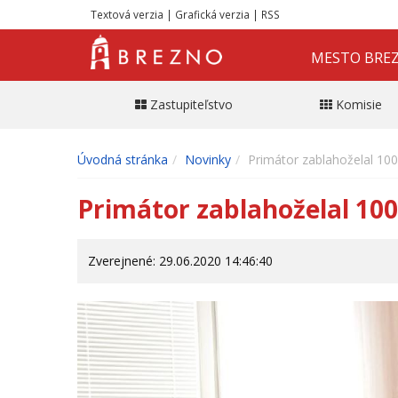
Textová verzia
|
Grafická verzia
|
RSS
MESTO BRE
Zastupiteľstvo
Komisie
Úvodná stránka
Novinky
Primátor zablahoželal 10
Primátor zablahoželal 10
Zverejnené: 29.06.2020 14:46:40