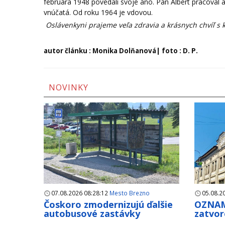
februára 1948 povedali svoje áno. Pán Albert pracoval a
vnúčatá. Od roku 1964 je vdovou.
Oslávenkyni prajeme veľa zdravia a krásnych chvíľ s 
autor článku : Monika Dolňanová| foto : D. P.
NOVINKY
07.08.2026 08:28:12
Mesto Brezno
05.08.2
Čoskoro zmodernizujú ďalšie
OZNAM
autobusové zastávky
zatvor