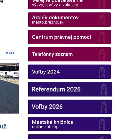
ve
VIAC
o
 už