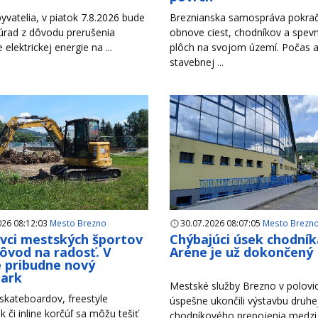
yvatelia, v piatok 7.8.2026 bude
Breznianska samospráva pokrač
úrad z dôvodu prerušenia
obnove ciest, chodníkov a spev
e elektrickej energie na ...
plôch na svojom území. Počas a
stavebnej ...
026 08:12:03
Mesto Brezno
30.07.2026 08:07:05
Mesto Brezn
ivci mestských športov
Chýbajúci úsek chodník
ôvod na radosť. V
Aréne je už dokončený
 pribudne nový
park
Mestské služby Brezno v polovici
 skateboardov, freestyle
úspešne ukončili výstavbu druhe
k či inline korčúľ sa môžu tešiť
chodníkového prepojenia medzi