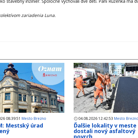
ko stavebný inžinier. Spoločne vychovali dve deti. Pani Ruženka má d
kolektívom zariadenia Luna.
026 08:39:51
Mesto Brezno
04.08.2026 12:42:53
Mesto Brezn
: Mestský úrad
Ďalšie lokality v meste
ený
dostali nový asfaltový
povrch