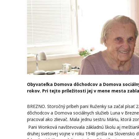
Obyvateľka Domova dôchodcov a Domova sociálnyc
rokov. Pri tejto príležitosti jej v mene mesta zabl
BREZNO. Storočný príbeh pani Ruženky sa začal písať 2
dôchodcov a Domova sociálnych služieb Luna v Brezne
pracoval ako zlievač. Mala jednu sestru Máriu, ktorá zo
Pani Wonková navštevovala základnú školu aj meštianku
druhej svetovej vojne v roku 1946 prišla na Slovensko