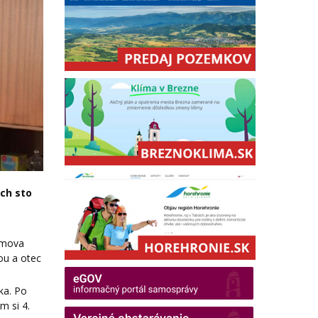
ch sto
Domova
ou a otec
ka. Po
m si 4.