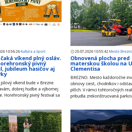
026 10:56:26
Kultúra a šport
20.07.2026 10:55:42
Mesto Brezn
čaká víkend plný osláv.
Obnovená plocha pred
Horehronský pivný
materskou školou na Ul
l, jubileum hasičov aj
Clementisa
vky
BREZNO. Mesto každoročne inv
júlový víkend bude v Brezne
obnovy ciest, chodníkov i odsta
lavám, dobrej hudbe a výbornej
plôch. V rámci tohtoročných reali
. Horehronský pivný festival sa
pribudla zrekonštruovaná parkova