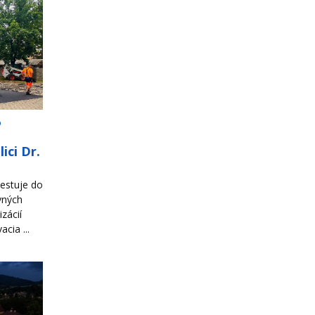
o
ici Dr.
estuje do
vných
zácií
cia ...