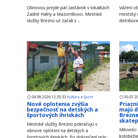
Obnovou prejde päť zastávok v lokalitách
Vážení ob
Zadné Halny a Mazorníkovo. Mestské
mestský 
služby Brezno už začali s ...
distribúci
04.08.2026 12:35:33
Kultúra a šport
30.07.2
Nové oplotenia zvýšia
Priazn
bezpečnosť na detských a
majú d
športových ihriskách
Brezne
skate
Mestské služby Brezno pokračujú v
Milovníci
obnove oplotení na detských a
kolobežie
športových ihriskách. Po dokončení prác