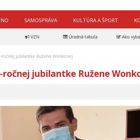
ZNO
SAMOSPRÁVA
KULTÚRA A ŠPORT
K
VZN
Úradná tabuľa
Ako vyba
0-ročnej jubilantke Ružene Wonkovej
0-ročnej jubilantke Ružene Wonk