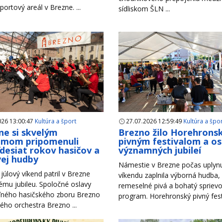
portový areál v Brezne. ...
sídliskom ŠLN ...
026 13:00:47
Kultúra a šport
27.07.2026 12:59:49
Kultúra a špo
ne si skvelým
Brezno žilo Horehron
amom pripomenuli
pivným festivalom a o
desiat rokov hasičov a
významných jubileí
ej hudby
Námestie v Brezne počas uplyn
júlový víkend patril v Brezne
víkendu zaplnila výborná hudba,
mu jubileu. Spoločné oslavy
remeselné pivá a bohatý spriev
ného hasičského zboru Brezno
program. Horehronský pivný festiv
ho orchestra Brezno ...