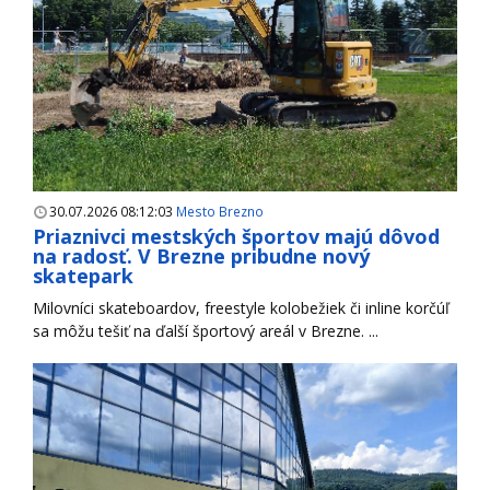
30.07.2026 08:12:03
Mesto Brezno
Priaznivci mestských športov majú dôvod
na radosť. V Brezne pribudne nový
skatepark
Milovníci skateboardov, freestyle kolobežiek či inline korčúľ
sa môžu tešiť na ďalší športový areál v Brezne. ...