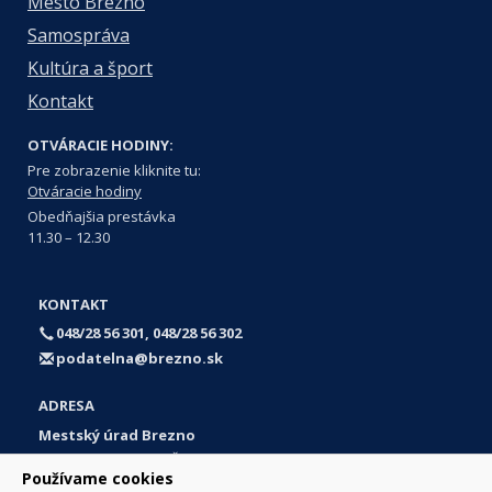
Mesto Brezno
Samospráva
Kultúra a šport
Kontakt
OTVÁRACIE HODINY:
Pre zobrazenie kliknite tu:
Otváracie hodiny
Obedňajšia prestávka
11.30 – 12.30
KONTAKT
048/28 56 301, 048/28 56 302
podatelna@brezno.sk
ADRESA
Mestský úrad Brezno
Námestie gen. M. R. Štefánika 1
Používame cookies
977 01 Brezno