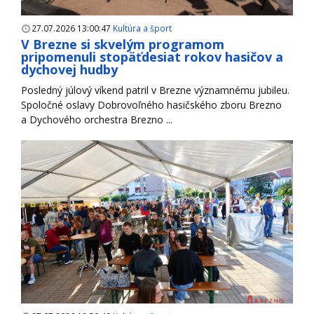
27.07.2026 13:00:47
Kultúra a šport
V Brezne si skvelým programom
pripomenuli stopäťdesiat rokov hasičov a
dychovej hudby
Posledný júlový víkend patril v Brezne významnému jubileu.
Spoločné oslavy Dobrovoľného hasičského zboru Brezno
a Dychového orchestra Brezno ...