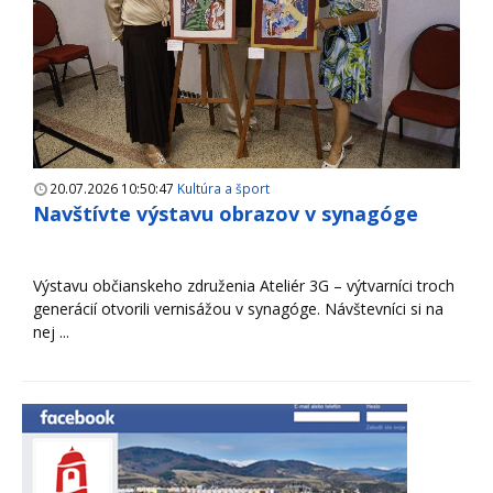
20.07.2026 10:50:47
Kultúra a šport
Navštívte výstavu obrazov v synagóge
Výstavu občianskeho združenia Ateliér 3G – výtvarníci troch
generácií otvorili vernisážou v synagóge. Návštevníci si na
nej ...