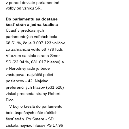
v poradí deviate parlamentné
voľby od vzniku SR.
Do parlamentu sa dostane
šesť strán a jedna koalícia
Účasť v predčasných
parlamentných voľbách bola
68,51 %, čo je
3 007 123 voličov,
zo zahraničia volilo 58 779 ľudí.
Víťazom sa stala strana Smer
–
SD (22,94 %, 681 017 hlasov) a
v
Národnej rade
ju bude
zastupovať najväčší počet
poslancov - 42. Najviac
preferenčných hlasov (531 528)
získal predseda strany
Robert
Fico
.
V boji o kreslá do parlamentu
bolo úspešných ešte ďalších
šesť strán. Po Smere - SD
získala najviac hlasov PS 17,96