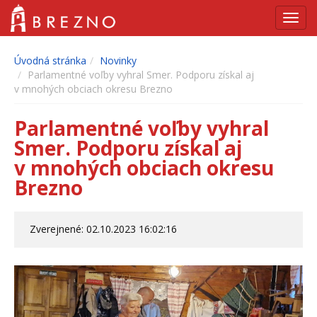
Navig
Úvodná stránka
Novinky
Parlamentné voľby vyhral Smer. Podporu získal aj
v mnohých obciach okresu Brezno
Parlamentné voľby vyhral
Smer. Podporu získal aj
v mnohých obciach okresu
Brezno
Zverejnené: 02.10.2023 16:02:16