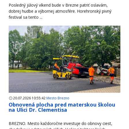
Posledný júlový víkend bude v Brezne patriť oslavám,
dobrej hudbe a výbornej atmosfére. Horehronský pivný
festival sa tento ...
20.07.2026 10:55:42
Mesto Brezno
Obnovená plocha pred materskou školou
na Ulici Dr. Clementisa
BREZNO. Mesto každoročne investuje do obnovy ciest,