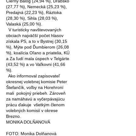
Čierny Balog (24,94 %), Drábsko
(27,77 %), Nemecká (25,23 %),
Predajná (22,23 %), Ráztoka
(28,30 %), Sihla (28,03 %),
Valaská (25,00 %).
V turisticky navštevovaných
obciach najväčší počet hlasov
získala PS, a to v Bystrej (30,15
%), Mýte pod Ďumbierom (26,08
%), koalícia Oľano
a priatelia, KÚ
a Za ľudí mala
úspech v Telgárte
(43,52 %) a vo Vaľkovni (41,66
%).
Ako informoval zapisovateľ
okresnej volebnej komisie Peter
Štefančík, voľby na Horehroní
mali
pokojný priebeh. Zároveň
za namáhavú a vyčerpávajúcu
prácu ďakuje
všetkým členom
volebných komisií v okrese
Brezno.
MONIKA DOLŇANOVÁ
FOTO: Monika Dolňanová