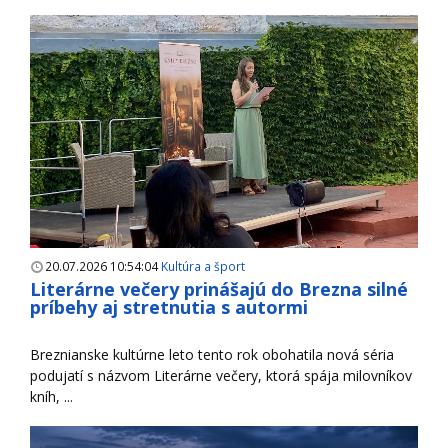
20.07.2026 10:54:04
Kultúra a šport
Literárne večery prinášajú do Brezna silné
príbehy aj stretnutia s autormi
Breznianske kultúrne leto tento rok obohatila nová séria
podujatí s názvom Literárne večery, ktorá spája milovníkov
kníh, ...