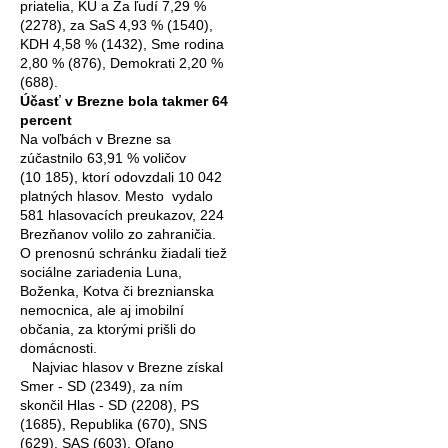
priatelia, KÚ a Za ľudí 7,29 %
(2278), za SaS 4,93 % (1540),
KDH 4,58 % (1432), Sme rodina
2,80 % (876), Demokrati 2,20 %
(688).
Účasť v Brezne bola takmer 64
percent
Na voľbách v Brezne sa
zúčastnilo 63,91 % voličov
(10 185), ktorí odovzdali 10 042
platných hlasov. Mesto
vydalo
581 hlasovacích preukazov, 224
Brezňanov volilo zo zahraničia.
O prenosnú schránku žiadali tiež
sociálne zariadenia Luna,
Boženka, Kotva či breznianska
nemocnica, ale aj imobilní
občania, za ktorými prišli do
domácnosti.
Najviac hlasov v Brezne získal
Smer - SD (2349), za ním
skončil Hlas - SD (2208), PS
(1685), Republika (670), SNS
(629), SAS (603), Oľano