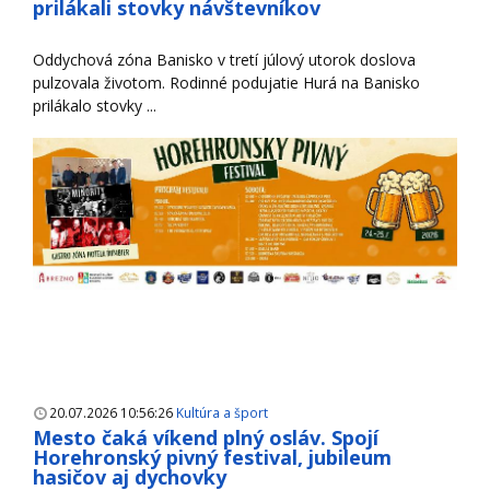
prilákali stovky návštevníkov
Oddychová zóna Banisko v tretí júlový utorok doslova
pulzovala životom. Rodinné podujatie Hurá na Banisko
prilákalo stovky ...
20.07.2026 10:56:26
Kultúra a šport
Mesto čaká víkend plný osláv. Spojí
Horehronský pivný festival, jubileum
hasičov aj dychovky