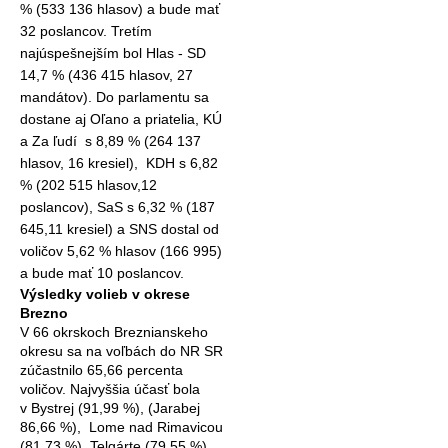
% (533 136 hlasov) a bude mať
32 poslancov. Tretím
najúspešnejším bol Hlas - SD
14,7 % (436 415 hlasov, 27
mandátov). Do parlamentu sa
dostane aj Oľano a priatelia, KÚ
a Za ľudí
s 8,89 % (264 137
hlasov, 16 kresiel),
KDH s 6,82
% (202 515 hlasov,12
poslancov), SaS s 6,32 % (187
645,11 kresiel) a SNS dostal od
voličov 5,62 % hlasov (166 995)
a bude mať 10 poslancov.
Výsledky volieb v okrese
Brezno
V 66 okrskoch Breznianskeho
okresu sa na voľbách do NR SR
zúčastnilo 65,66 percenta
voličov. Najvyššia účasť bola
v Bystrej (91,99 %), (Jarabej
86,66 %),
Lome nad Rimavicou
(81,73 %), Telgárte (79,55 %),