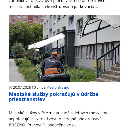
chodníkov i odstavných plôch. V rámci tohtoročných
realizácií pribudla zrekonštruovaná parkovacia ...
20.07.2026 10:54:58
Mesto Brezno
Mestské služby pokračujú v údržbe
priestranstiev
Mestské služby v Brezne ani počas letných mesiacov
nepoľavujú v starostlivosti o verejné priestranstvá.
BREZNO. Pracovníci priebežne kosia ...