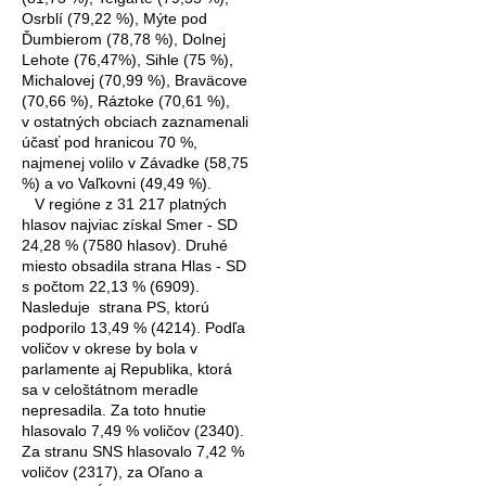
Osrblí (79,22 %), Mýte pod
Ďumbierom (78,78 %), Dolnej
Lehote (76,47%), Sihle (75 %),
Michalovej (70,99 %), Braväcove
(70,66 %), Ráztoke (70,61 %),
v ostatných obciach zaznamenali
účasť pod hranicou 70 %,
najmenej volilo v Závadke (58,75
%) a vo Vaľkovni (49,49 %).
V regióne z 31 217 platných
hlasov najviac získal Smer - SD
24,28 % (7580 hlasov). Druhé
miesto obsadila strana Hlas - SD
s počtom 22,13 % (6909).
Nasleduje
strana PS, ktorú
podporilo 13,49 % (4214). Podľa
voličov v okrese by bola v
parlamente aj Republika, ktorá
sa v celoštátnom meradle
nepresadila. Za toto hnutie
hlasovalo 7,49 % voličov (2340).
Za stranu SNS hlasovalo 7,42 %
voličov (2317), za Oľano a