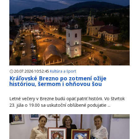
20.07.2026 10:52:45
Kultúra a šport
Kráľovské Brezno po zotmení ožije
históriou, šermom i ohňovou šou
Letné večery v Brezne budú opäť patriť histórii. Vo štvrtok
23. júla o 19.00 sa uskutoční obľúbené podujatie ...