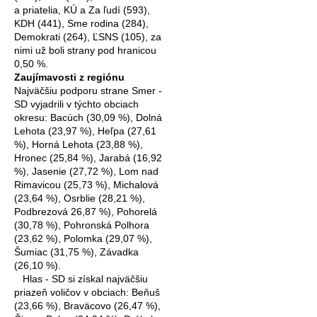
a priatelia, KÚ a Za ľudí (593),
KDH (441), Sme rodina (284),
Demokrati (264), ĽSNS (105), za
nimi už boli strany pod hranicou
0,50 %.
Zaujímavosti z regiónu
Najväčšiu podporu strane Smer -
SD vyjadrili v týchto obciach
okresu: Bacúch (30,09 %), Dolná
Lehota (23,97 %), Heľpa (27,61
%), Horná Lehota (23,88 %),
Hronec (25,84 %), Jarabá (16,92
%), Jasenie (27,72 %), Lom nad
Rimavicou (25,73 %), Michalová
(23,64 %), Osrblie (28,21 %),
Podbrezová 26,87 %), Pohorelá
(30,78 %), Pohronská Polhora
(23,62 %), Polomka (29,07 %),
Šumiac (31,75 %), Závadka
(26,10 %).
Hlas - SD si získal najväčšiu
priazeň voličov v obciach: Beňuš
(23,66 %), Braväcovo (26,47 %),