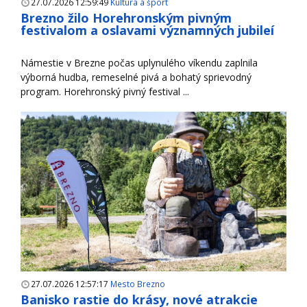
27.07.2026 12:59:49
Kultúra a šport
Brezno žilo Horehronským pivným
festivalom a oslavami významných jubileí
Námestie v Brezne počas uplynulého víkendu zaplnila
výborná hudba, remeselné pivá a bohatý sprievodný
program. Horehronský pivný festival ...
27.07.2026 12:57:17
Mesto Brezno
Banisko rastie do krásy, nové atrakcie