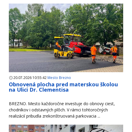
20.07.2026 10:55:42
Mesto Brezno
Obnovená plocha pred materskou školou
na Ulici Dr. Clementisa
BREZNO. Mesto každoročne investuje do obnovy ciest,
chodníkov i odstavných plôch. V rámci tohtoročných
realizácií pribudla zrekonštruovaná parkovacia ...