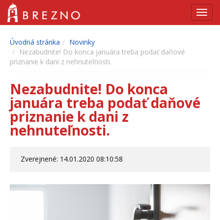
Navig
Úvodná stránka
Novinky
Nezabudnite! Do konca januára treba podať daňové
priznanie k dani z nehnuteľnosti.
Nezabudnite! Do konca
januára treba podať daňové
priznanie k dani z
nehnuteľnosti.
Zverejnené: 14.01.2020 08:10:58