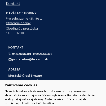
Kontakt
OTVÁRACIE HODINY:
Pre zobrazenie kliknite tu:
Otváracie hodiny
Obedňajšia prestávka
11.30 – 12.30
KONTAKT
048/28 56 301, 048/28 56 302
podatelna@brezno.sk
ADRESA
Mestský úrad Brezno
Námestie gen. M. R. Štefánika 1
Používame cookies
977 01 Brezno
Na našich webových stránkach používame súbory cookie na
Slovakia (Slovak Republic)
zhromažďovanie údajov za účelom vytvárania štatistík na zlepšenie
kvality našej webovej stránky. Naše cookies môžete prijať alebo
odmietnuť kliknutím na tlačidlá nižšie.