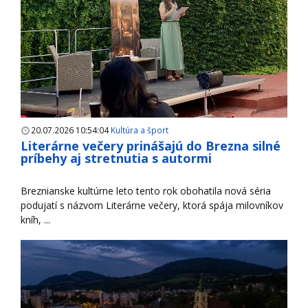
20.07.2026 10:54:04
Kultúra a šport
Literárne večery prinášajú do Brezna silné
príbehy aj stretnutia s autormi
Breznianske kultúrne leto tento rok obohatila nová séria
podujatí s názvom Literárne večery, ktorá spája milovníkov
kníh, ...