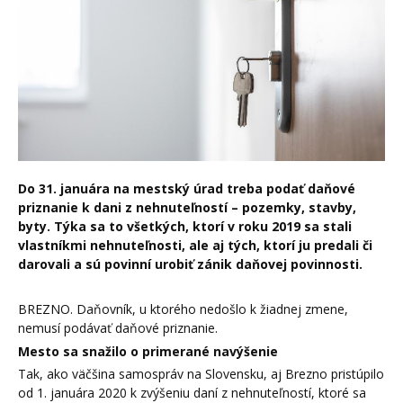
Do 31. januára na mestský úrad treba podať daňové
priznanie k dani z nehnuteľností – pozemky, stavby,
byty. Týka sa to všetkých, ktorí v roku 2019 sa stali
vlastníkmi nehnuteľnosti, ale aj tých, ktorí ju predali či
darovali a sú povinní urobiť zánik daňovej povinnosti.
BREZNO. Daňovník, u ktorého nedošlo k žiadnej zmene,
nemusí podávať daňové priznanie.
Mesto sa snažilo o primerané navýšenie
Tak, ako väčšina samospráv na Slovensku, aj Brezno pristúpilo
od 1. januára 2020 k zvýšeniu daní z nehnuteľností, ktoré sa