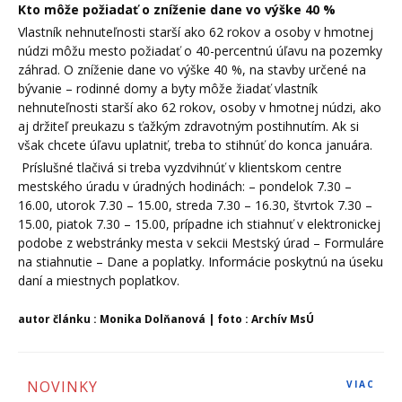
Kto môže požiadať o zníženie dane vo výške 40 %
Vlastník nehnuteľnosti starší ako 62 rokov a osoby v hmotnej
núdzi môžu mesto požiadať o 40-percentnú úľavu na pozemky
záhrad. O zníženie dane vo výške 40 %, na stavby určené na
bývanie – rodinné domy a byty môže žiadať vlastník
nehnuteľnosti starší ako 62 rokov, osoby v hmotnej núdzi, ako
aj držiteľ preukazu s ťažkým zdravotným postihnutím. Ak si
však chcete úľavu uplatniť, treba to stihnúť do konca januára.
Príslušné tlačivá si treba vyzdvihnúť v klientskom centre
mestského úradu v úradných hodinách: – pondelok 7.30 –
16.00, utorok 7.30 – 15.00, streda 7.30 – 16.30, štvrtok 7.30 –
15.00, piatok 7.30 – 15.00, prípadne ich stiahnuť v elektronickej
podobe z webstránky mesta v sekcii Mestský úrad – Formuláre
na stiahnutie – Dane a poplatky. Informácie poskytnú na úseku
daní a miestnych poplatkov.
autor článku : Monika Dolňanová | foto : Archív MsÚ
NOVINKY
VIAC