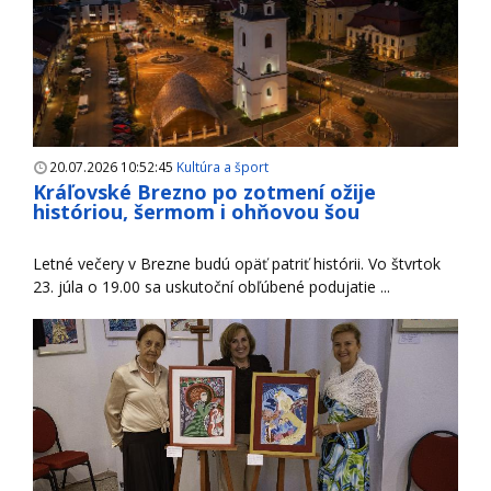
20.07.2026 10:52:45
Kultúra a šport
Kráľovské Brezno po zotmení ožije
históriou, šermom i ohňovou šou
Letné večery v Brezne budú opäť patriť histórii. Vo štvrtok
23. júla o 19.00 sa uskutoční obľúbené podujatie ...