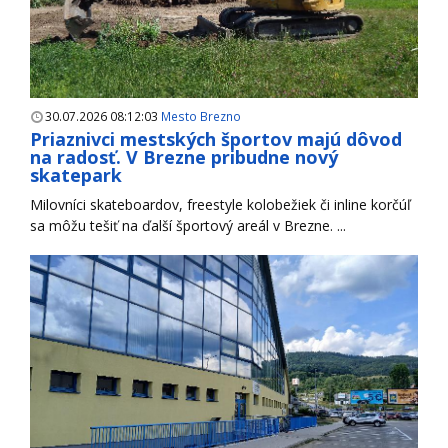
30.07.2026 08:12:03
Mesto Brezno
Priaznivci mestských športov majú dôvod
na radosť. V Brezne pribudne nový
skatepark
Milovníci skateboardov, freestyle kolobežiek či inline korčúľ
sa môžu tešiť na ďalší športový areál v Brezne. ...