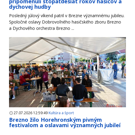
pripomenuli stopäťdesiat rokov hasičov a
dychovej hudby
Posledný júlový víkend patril v Brezne významnému jubileu.
Spoločné oslavy Dobrovoľného hasičského zboru Brezno
a Dychového orchestra Brezno ...
27.07.2026 12:59:49
Kultúra a šport
Brezno žilo Horehronským pivným
festivalom a oslavami významných jubileí