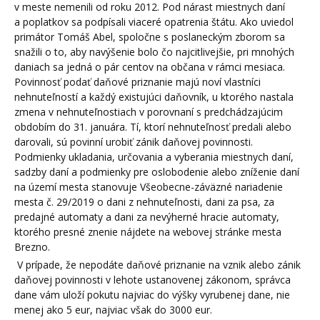
v meste nemenili od roku 2012. Pod nárast miestnych daní
a poplatkov sa podpísali viaceré opatrenia štátu. Ako uviedol
primátor Tomáš Abel, spoločne s poslaneckým zborom sa
snažili o to, aby navýšenie bolo čo najcitlivejšie, pri mnohých
daniach sa jedná o pár centov na občana v rámci mesiaca.
Povinnosť podať daňové priznanie majú noví vlastníci
nehnuteľností a každý existujúci daňovník, u ktorého nastala
zmena v nehnuteľnostiach v porovnaní s predchádzajúcim
obdobím do 31. januára. Tí, ktorí nehnuteľnosť predali alebo
darovali, sú povinní urobiť zánik daňovej povinnosti.
Podmienky ukladania, určovania a vyberania miestnych daní,
sadzby daní a podmienky pre oslobodenie alebo zníženie daní
na území mesta stanovuje Všeobecne-záväzné nariadenie
mesta č. 29/2019 o dani z nehnuteľnosti, dani za psa, za
predajné automaty a dani za nevýherné hracie automaty,
ktorého presné znenie nájdete na webovej stránke mesta
Brezno.
V prípade, že nepodáte daňové priznanie na vznik alebo zánik
daňovej povinnosti v lehote ustanovenej zákonom, správca
dane vám uloží pokutu najviac do výšky vyrubenej dane, nie
menej ako 5 eur, najviac však do 3000 eur.