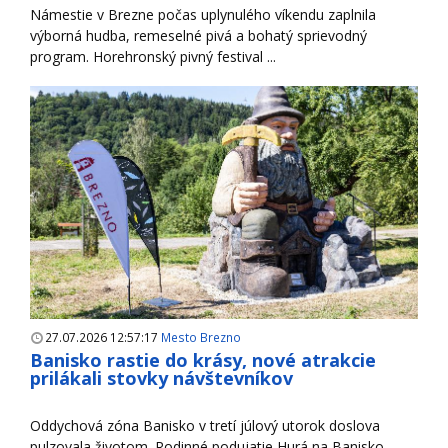
Námestie v Brezne počas uplynulého víkendu zaplnila
výborná hudba, remeselné pivá a bohatý sprievodný
program. Horehronský pivný festival ...
27.07.2026 12:57:17
Mesto Brezno
Banisko rastie do krásy, nové atrakcie
prilákali stovky návštevníkov
Oddychová zóna Banisko v tretí júlový utorok doslova
pulzovala životom. Rodinné podujatie Hurá na Banisko