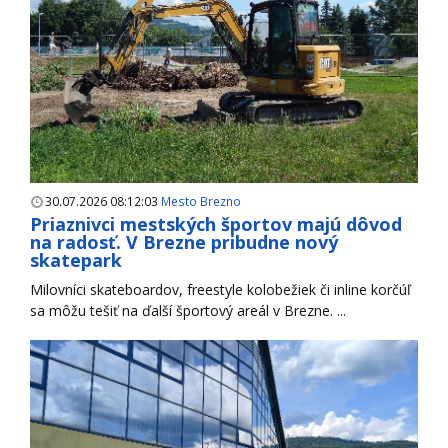
30.07.2026 08:12:03
Mesto Brezno
Priaznivci mestských športov majú dôvod
na radosť. V Brezne pribudne nový
skatepark
Milovníci skateboardov, freestyle kolobežiek či inline korčúľ
sa môžu tešiť na ďalší športový areál v Brezne. ...