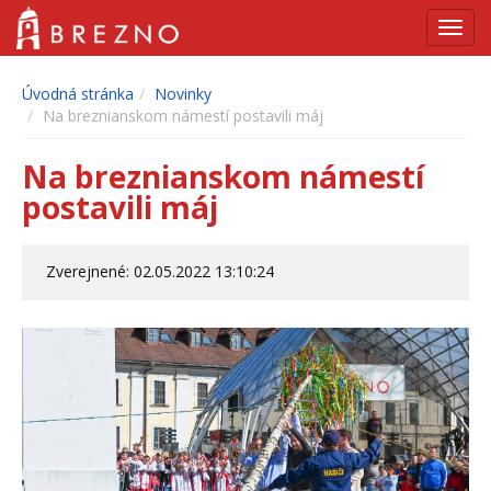
Navig
Úvodná stránka
Novinky
Na breznianskom námestí postavili máj
Na breznianskom námestí
postavili máj
Zverejnené: 02.05.2022 13:10:24