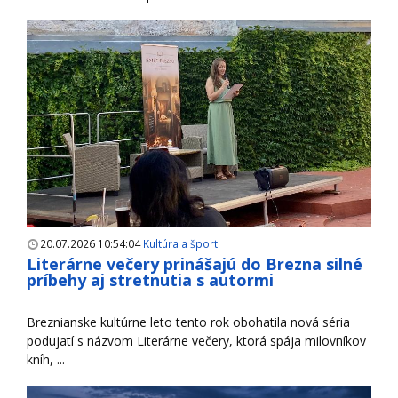
20.07.2026 10:54:04
Kultúra a šport
Literárne večery prinášajú do Brezna silné
príbehy aj stretnutia s autormi
Breznianske kultúrne leto tento rok obohatila nová séria
podujatí s názvom Literárne večery, ktorá spája milovníkov
kníh, ...