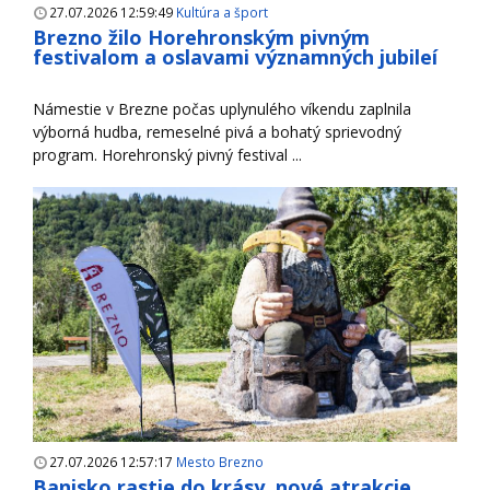
27.07.2026 12:59:49
Kultúra a šport
Brezno žilo Horehronským pivným
festivalom a oslavami významných jubileí
Námestie v Brezne počas uplynulého víkendu zaplnila
výborná hudba, remeselné pivá a bohatý sprievodný
program. Horehronský pivný festival ...
27.07.2026 12:57:17
Mesto Brezno
Banisko rastie do krásy, nové atrakcie