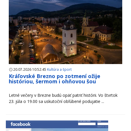
20.07.2026 10:52:45
Kultúra a šport
Kráľovské Brezno po zotmení ožije
históriou, šermom i ohňovou šou
Letné večery v Brezne budú opäť patriť histórii. Vo štvrtok
23. júla o 19.00 sa uskutoční obľúbené podujatie ...