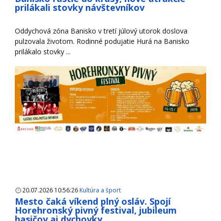
prilákali stovky návštevníkov
Oddychová zóna Banisko v tretí júlový utorok doslova
pulzovala životom. Rodinné podujatie Hurá na Banisko
prilákalo stovky ...
20.07.2026 10:56:26
Kultúra a šport
Mesto čaká víkend plný osláv. Spojí
Horehronský pivný festival, jubileum
hasičov aj dychovky