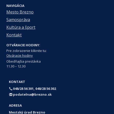
NAVIGÁCIA
Mesto Brezno
Samospráva
Kultúra a šport
Kontakt
OTVÁRACIE HODINY:
Pre zobrazenie kliknite tu:
Otváracie hodiny
Obedňajšia prestávka
11.30 – 12.30
KONTAKT
048/28 56 301, 048/28 56 302
podatelna@brezno.sk
ADRESA
Mestský úrad Brezno