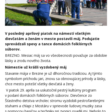
V posledný aprílový piatok na námestí všetkým
dievčatám a ženám v meste postavili máj. Podujatie
sprevádzali spevy a tance domácich folklórnych
súborov.
BREZNO. Mesiac máj sa vo všeobecnosti považuje za obdobie
lásky a zrodu nového života.
Námestie už krášli vyzdobený máj
Stavanie mája v Brezne je už dlhoročnou tradíciou. Aj týmto
symbolom príchodu jari, znovu sa obnovujúcej prírody a lásky,
chce mesto potešiť všetky dievčatá a ženy.
V piatok 29. apríla sa uskutočnil pestrý kultúrny program
v podaní domácich folklórnych súborov. Dievčence zo
Šťastného detstva vrcholec stromu vyzdobili pestrofarebnými
stuhami a chlapi z Mostáru v sprievode ľudovej muziky zasa
s pomocou hasičov a techniky pri zvonici osadili mj. Nebolo to