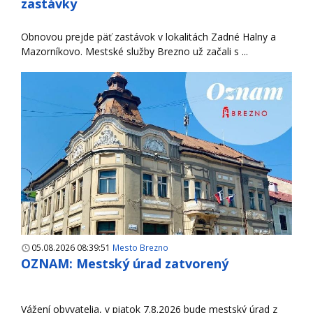
zastávky
Obnovou prejde päť zastávok v lokalitách Zadné Halny a
Mazorníkovo. Mestské služby Brezno už začali s ...
05.08.2026 08:39:51
Mesto Brezno
OZNAM: Mestský úrad zatvorený
Vážení obyvatelia, v piatok 7.8.2026 bude mestský úrad z