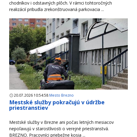
chodníkov i odstavných plôch. V rámci tohtoročných
realizácií pribudla zrekonštruovaná parkovacia ...
20.07.2026 10:54:58
Mesto Brezno
Mestské služby pokračujú v údržbe
priestranstiev
Mestské služby v Brezne ani počas letných mesiacov
nepoľavujú v starostlivosti o verejné priestranstvá.
BREZNO. Pracovníci priebežne kosia ...