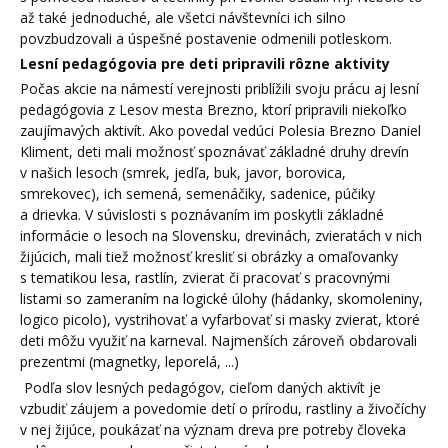
až také jednoduché, ale všetci návštevníci ich silno
povzbudzovali a úspešné postavenie odmenili potleskom.
Lesní pedagógovia pre deti pripravili rôzne aktivity
Počas akcie na námestí verejnosti priblížili svoju prácu aj lesní
pedagógovia z Lesov mesta Brezno, ktorí pripravili niekoľko
zaujímavých aktivít. Ako povedal vedúci Polesia Brezno Daniel
Kliment, deti mali možnosť spoznávať základné druhy drevín
v našich lesoch (smrek, jedľa, buk, javor, borovica,
smrekovec), ich semená, semenáčiky, sadenice, púčiky
a drievka. V súvislosti s poznávaním im poskytli základné
informácie o lesoch na Slovensku, drevinách, zvieratách v nich
žijúcich, mali tiež možnosť kresliť si obrázky a omaľovanky
s tematikou lesa, rastlín, zvierat či pracovať s pracovnými
listami so zameraním na logické úlohy (hádanky, skomoleniny,
logico picolo), vystrihovať a vyfarbovať si masky zvierat, ktoré
deti môžu využiť na karneval. Najmenších zároveň obdarovali
prezentmi (magnetky, leporelá, ...)
Podľa slov lesných pedagógov, cieľom daných aktivít je
vzbudiť záujem a povedomie detí o prírodu, rastliny a živočíchy
v nej žijúce, poukázať na význam dreva pre potreby človeka