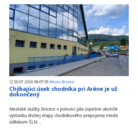
30.07.2026 08:07:05
Mesto Brezno
Chýbajúci úsek chodníka pri Aréne je už
dokončený
Mestské služby Brezno v polovici júla úspešne ukončili
výstavbu druhej etapy chodníkového prepojenia medzi
sídliskom ŠLN ...