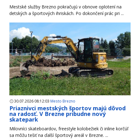
Mestské služby Brezno pokračujú v obnove oplotení na
detských a športových ihriskách. Po dokončení prác pri ...
30.07.2026 08:12:03
Mesto Brezno
Priaznivci mestských športov majú dôvod
na radosť. V Brezne pribudne nový
skatepark
Milovníci skateboardov, freestyle kolobežiek či inline korčúľ
sa môžu tešiť na ďalší športový areál v Brezne. ...