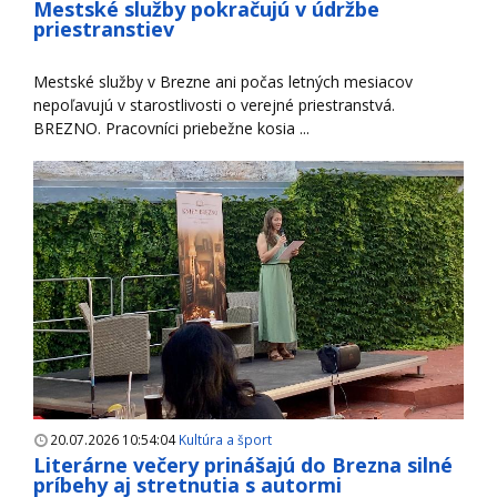
Mestské služby pokračujú v údržbe
priestranstiev
Mestské služby v Brezne ani počas letných mesiacov
nepoľavujú v starostlivosti o verejné priestranstvá.
BREZNO. Pracovníci priebežne kosia ...
20.07.2026 10:54:04
Kultúra a šport
Literárne večery prinášajú do Brezna silné
príbehy aj stretnutia s autormi