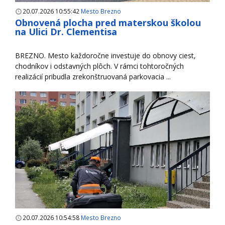
20.07.2026 10:55:42
Mesto Brezno
Obnovená plocha pred materskou školou
na Ulici Dr. Clementisa
BREZNO. Mesto každoročne investuje do obnovy ciest,
chodníkov i odstavných plôch. V rámci tohtoročných
realizácií pribudla zrekonštruovaná parkovacia ...
20.07.2026 10:54:58
Mesto Brezno