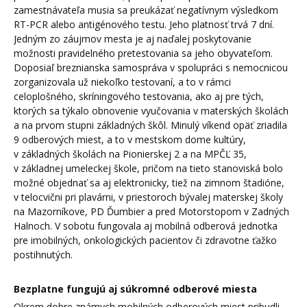
zamestnávateľa musia sa preukázať negatívnym výsledkom
RT-PCR alebo antigénového testu. Jeho platnosť trvá 7 dní.
Jedným zo záujmov mesta je aj naďalej poskytovanie
možnosti pravidelného pretestovania sa jeho obyvateľom.
Doposiaľ breznianska samospráva v spolupráci s nemocnicou
zorganizovala už niekoľko testovaní, a to v rámci
celoplošného, skríningového testovania, ako aj pre tých,
ktorých sa týkalo obnovenie vyučovania v materských školách
a na prvom stupni základných škôl. Minulý víkend opäť zriadila
9 odberových miest, a to v mestskom dome kultúry,
v základných školách na Pionierskej 2 a na MPČĽ 35,
v základnej umeleckej škole, pričom na tieto stanoviská bolo
možné objednať sa aj elektronicky, tiež na zimnom štadióne,
v telocvični pri plavárni, v priestoroch bývalej materskej školy
na Mazorníkove, PD Ďumbier a pred Motorstopom v Zadných
Halnoch. V sobotu fungovala aj mobilná odberová jednotka
pre imobilných, onkologických pacientov či zdravotne ťažko
postihnutých.
Bezplatne fungujú aj súkromné odberové miesta
Okrem dobre známych mobilných odberových miest pribudli