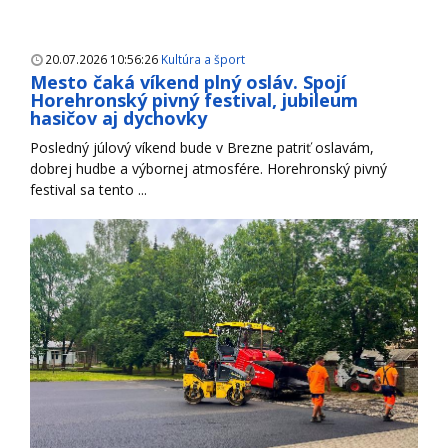
20.07.2026 10:56:26
Kultúra a šport
Mesto čaká víkend plný osláv. Spojí
Horehronský pivný festival, jubileum
hasičov aj dychovky
Posledný júlový víkend bude v Brezne patriť oslavám,
dobrej hudbe a výbornej atmosfére. Horehronský pivný
festival sa tento ...