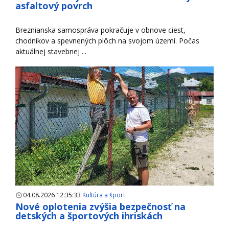
asfaltový povrch
Breznianska samospráva pokračuje v obnove ciest,
chodníkov a spevnených plôch na svojom území. Počas
aktuálnej stavebnej ...
04.08.2026 12:35:33
Kultúra a šport
Nové oplotenia zvýšia bezpečnosť na
detských a športových ihriskách