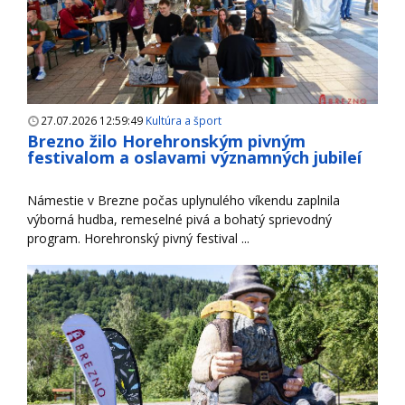
27.07.2026 12:59:49
Kultúra a šport
Brezno žilo Horehronským pivným
festivalom a oslavami významných jubileí
Námestie v Brezne počas uplynulého víkendu zaplnila
výborná hudba, remeselné pivá a bohatý sprievodný
program. Horehronský pivný festival ...