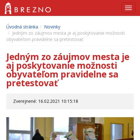
Navig
Úvodná stránka
Novinky
Jedným zo záujmov mesta je aj poskytovanie možnosti
obyvateľom pravidelne sa pretestovať
Jedným zo záujmov mesta je
aj poskytovanie možnosti
obyvateľom pravidelne sa
pretestovať
Zverejnené: 16.02.2021 10:15:18