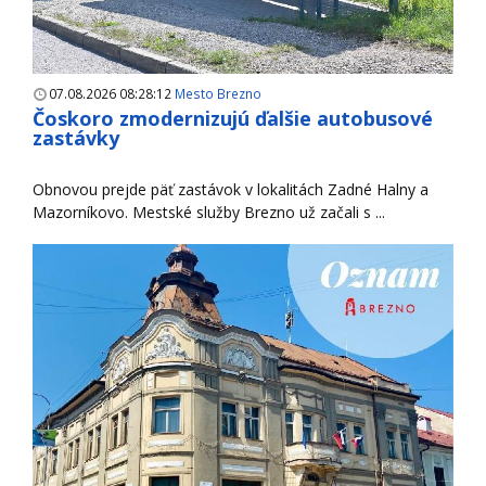
07.08.2026 08:28:12
Mesto Brezno
Čoskoro zmodernizujú ďalšie autobusové
zastávky
Obnovou prejde päť zastávok v lokalitách Zadné Halny a
Mazorníkovo. Mestské služby Brezno už začali s ...