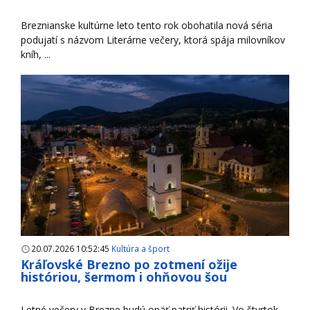
Breznianske kultúrne leto tento rok obohatila nová séria
podujatí s názvom Literárne večery, ktorá spája milovníkov
kníh, ...
20.07.2026 10:52:45
Kultúra a šport
Kráľovské Brezno po zotmení ožije
históriou, šermom i ohňovou šou
Letné večery v Brezne budú opäť patriť histórii. Vo štvrtok