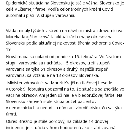
Epidemická situácia na Slovensku je stále vážna, Slovensko je
celé v „čiernej“ farbe. Podľa celonárodných kritérií Covid
automatu platí IV. stupeň varovania.
Vláda minulý týždeň v stredu na návrh ministra zdravotníctva
Mareka Krajčího schválila aktualizáciu mapy okresov na
Slovensku podľa aktuálnej rizikovosti šírenia ochorenia Covid-
19.
Nová mapa sa uplatní od pondelka 15. februára. Vo štvrtom
stupni varovania sa nachádza 15 okresov, tretí stupeň
varovania sa týka 51 okresov a druhý, najnižší stupeň
varovania, sa vzťahuje na 13 okresov Slovenska.
Minister zdravotníctva Marek Krajčí na tlačovej besede
v utorok 9. februára upozornil na to, že situácia sa zhoršila vo
väčšine okresov. Ani jeden už nie je v bledoružovej farbe. Na
Slovensku zároveň stále stúpa počet pacientov
v nemocniciach a nedarí sa nám ani zlomiť krivku, čo sa týka
úmrtí.
Okres Brezno je stále bordový, na základe 14-dňovej
incidencie je situácia v ňom hodnotená ako stabilizovaná.