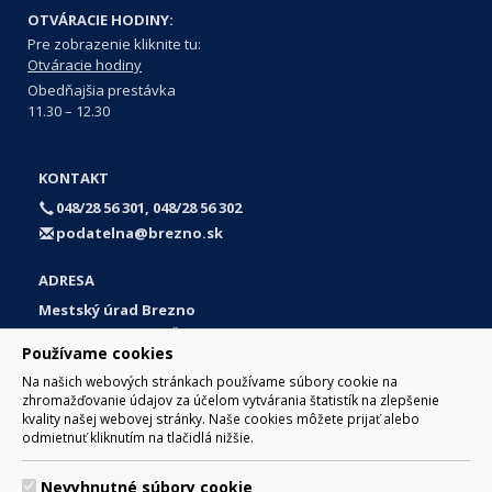
OTVÁRACIE HODINY:
Pre zobrazenie kliknite tu:
Otváracie hodiny
Obedňajšia prestávka
11.30 – 12.30
KONTAKT
048/28 56 301, 048/28 56 302
podatelna@brezno.sk
ADRESA
Mestský úrad Brezno
Námestie gen. M. R. Štefánika 1
Používame cookies
977 01 Brezno
Na našich webových stránkach používame súbory cookie na
Slovakia (Slovak Republic)
zhromažďovanie údajov za účelom vytvárania štatistík na zlepšenie
kvality našej webovej stránky. Naše cookies môžete prijať alebo
odmietnuť kliknutím na tlačidlá nižšie.
Nevyhnutné súbory cookie