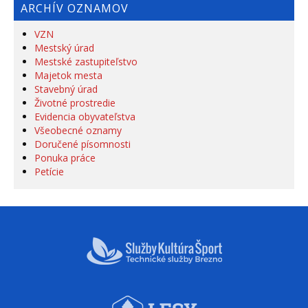
ARCHÍV OZNAMOV
VZN
Mestský úrad
Mestské zastupiteľstvo
Majetok mesta
Stavebný úrad
Životné prostredie
Evidencia obyvateľstva
Všeobecné oznamy
Doručené písomnosti
Ponuka práce
Petície