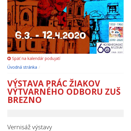
Späť na kalendár podujatí
Úvodná stránka
VÝSTAVA PRÁC ŽIAKOV
VÝTVARNÉHO ODBORU ZUŠ
BREZNO
Vernisáž výstavy