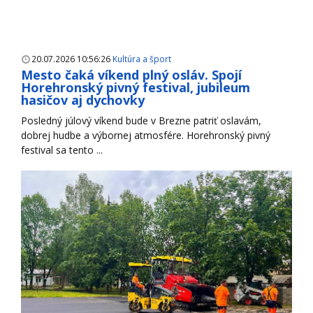
20.07.2026 10:56:26
Kultúra a šport
Mesto čaká víkend plný osláv. Spojí
Horehronský pivný festival, jubileum
hasičov aj dychovky
Posledný júlový víkend bude v Brezne patriť oslavám,
dobrej hudbe a výbornej atmosfére. Horehronský pivný
festival sa tento ...