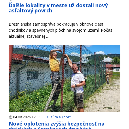
Ďalšie lokality v meste už dostali nový
asfaltový povrch
Breznianska samospráva pokračuje v obnove ciest,
chodníkov a spevnených plôch na svojom území. Počas
aktuálnej stavebnej ...
04.08.2026 12:35:33
Kultúra a šport
Nové oplotenia zvýšia bezpečnosť na
detských a športových ihriskách