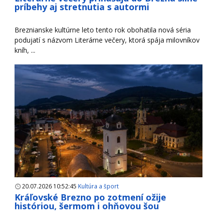
príbehy aj stretnutia s autormi
Breznianske kultúrne leto tento rok obohatila nová séria
podujatí s názvom Literárne večery, ktorá spája milovníkov
kníh, ...
20.07.2026 10:52:45
Kultúra a šport
Kráľovské Brezno po zotmení ožije
históriou, šermom i ohňovou šou