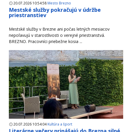
20.07.2026 10:54:58
Mesto Brezno
Mestské služby pokračujú v údržbe
priestranstiev
Mestské služby v Brezne ani počas letných mesiacov
nepoľavujú v starostlivosti o verejné priestranstvá.
BREZNO. Pracovníci priebežne kosia ...
20.07.2026 10:54:04
Kultúra a šport
Literárne večery prinášajú do Brezna silné