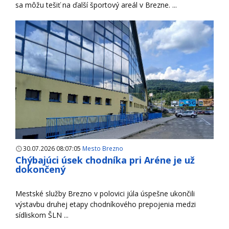
sa môžu tešiť na ďalší športový areál v Brezne. ...
30.07.2026 08:07:05
Mesto Brezno
Chýbajúci úsek chodníka pri Aréne je už
dokončený
Mestské služby Brezno v polovici júla úspešne ukončili
výstavbu druhej etapy chodníkového prepojenia medzi
sídliskom ŠLN ...