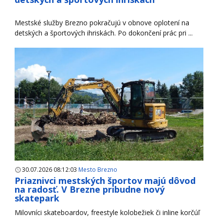
Mestské služby Brezno pokračujú v obnove oplotení na
detských a športových ihriskách. Po dokončení prác pri ...
30.07.2026 08:12:03
Mesto Brezno
Priaznivci mestských športov majú dôvod
na radosť. V Brezne pribudne nový
skatepark
Milovníci skateboardov, freestyle kolobežiek či inline korčúľ