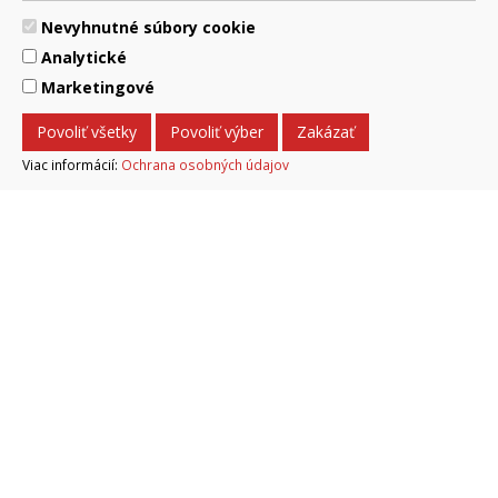
Nevyhnutné súbory cookie
Analytické
Marketingové
Povoliť všetky
Povoliť výber
Zakázať
Viac informácií:
Ochrana osobných údajov
Podujatia v meste
PODUJATIA NA TITULKE