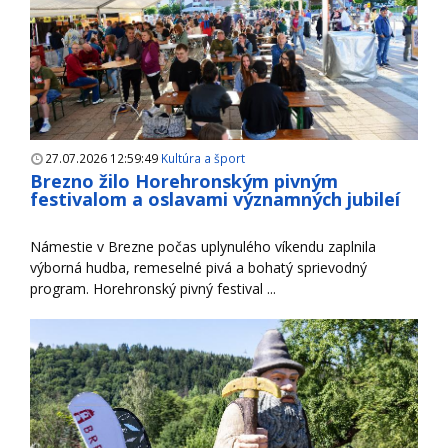
27.07.2026 12:59:49
Kultúra a šport
Brezno žilo Horehronským pivným
festivalom a oslavami významných jubileí
Námestie v Brezne počas uplynulého víkendu zaplnila
výborná hudba, remeselné pivá a bohatý sprievodný
program. Horehronský pivný festival ...