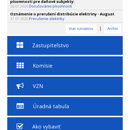
písomnosti pre daňové subjekty:
Doručovanie písomností
28.07.2026
Oznámenie o prerušení distribúcie elektriny - August
Prerušenie elektriky
27.07.2026
|
Viac oznamov
Archív
Zastupiteľstvo
Komisie
VZN
Úradná tabuľa
Ako vybaviť