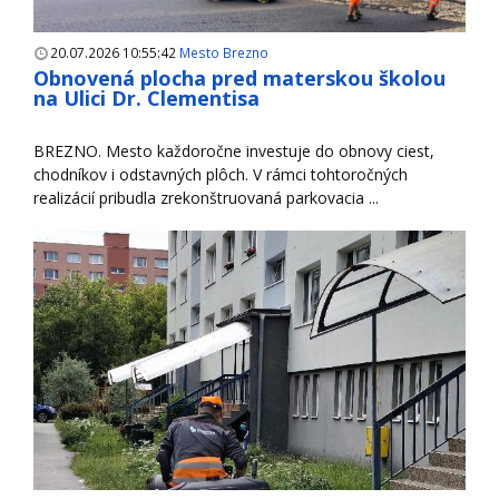
20.07.2026 10:55:42
Mesto Brezno
Obnovená plocha pred materskou školou
na Ulici Dr. Clementisa
BREZNO. Mesto každoročne investuje do obnovy ciest,
chodníkov i odstavných plôch. V rámci tohtoročných
realizácií pribudla zrekonštruovaná parkovacia ...