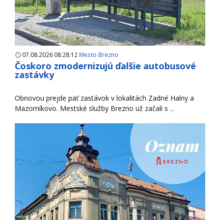
07.08.2026 08:28:12
Mesto Brezno
Čoskoro zmodernizujú ďalšie autobusové
zastávky
Obnovou prejde päť zastávok v lokalitách Zadné Halny a
Mazorníkovo. Mestské služby Brezno už začali s ...