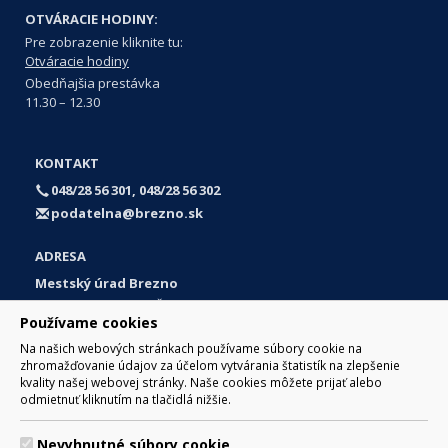
OTVÁRACIE HODINY:
Pre zobrazenie kliknite tu:
Otváracie hodiny
Obedňajšia prestávka
11.30 – 12.30
KONTAKT
048/28 56 301, 048/28 56 302
podatelna@brezno.sk
ADRESA
Mestský úrad Brezno
Námestie gen. M. R. Štefánika 1
Používame cookies
977 01 Brezno
Na našich webových stránkach používame súbory cookie na
Slovakia (Slovak Republic)
zhromažďovanie údajov za účelom vytvárania štatistík na zlepšenie
kvality našej webovej stránky. Naše cookies môžete prijať alebo
odmietnuť kliknutím na tlačidlá nižšie.
Nevyhnutné súbory cookie