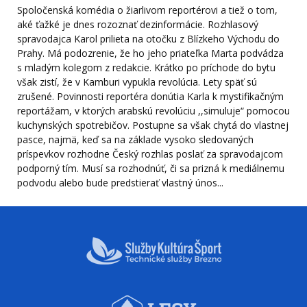
Spoločenská komédia o žiarlivom reportérovi a tiež o tom,
aké ťažké je dnes rozoznať dezinformácie. Rozhlasový
spravodajca Karol prilieta na otočku z Blízkeho Východu do
Prahy. Má podozrenie, že ho jeho priateľka Marta podvádza
s mladým kolegom z redakcie. Krátko po príchode do bytu
však zistí, že v Kamburi vypukla revolúcia. Lety späť sú
zrušené. Povinnosti reportéra donútia Karla k mystifikačným
reportážam, v ktorých arabskú revolúciu ,,simuluje“ pomocou
kuchynských spotrebičov. Postupne sa však chytá do vlastnej
pasce, najmä, keď sa na základe vysoko sledovaných
príspevkov rozhodne Český rozhlas poslať za spravodajcom
podporný tím. Musí sa rozhodnúť, či sa prizná k mediálnemu
podvodu alebo bude predstierať vlastný únos...