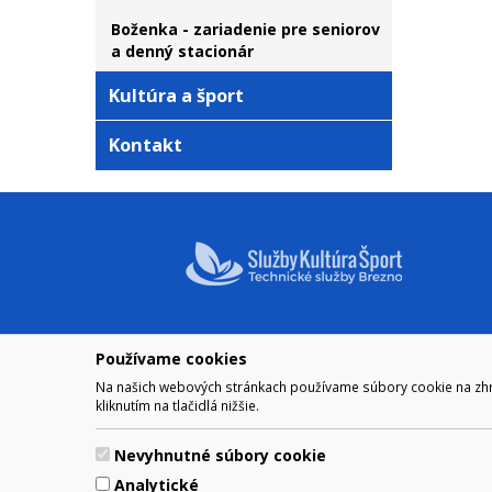
Boženka - zariadenie pre seniorov
a denný stacionár
Kultúra a šport
Kontakt
Používame cookies
NAVIGÁCIA
OTVÁRA
Na našich webových stránkach používame súbory cookie na zhrom
Mesto Brezno
Pre zobra
kliknutím na tlačidlá nižšie.
Otváraci
Samospráva
Obedňaj
Kultúra a šport
Nevyhnutné súbory cookie
11.30 – 1
Kontakt
Analytické