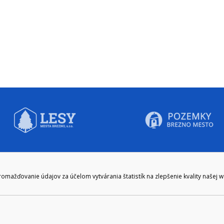
CIE HODINY:
KONTAKT
ažďovanie údajov za účelom vytvárania štatistík na zlepšenie kvality našej 
zenie kliknite tu:
048/28 56 301, 048/28 56 302
e hodiny
podatelna@brezno.sk
šia prestávka
2.30