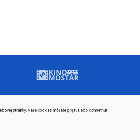
ADRESA
webovej stránky. Naše cookies môžete prijať alebo odmietnuť
Mestský úrad Brezno
Námestie gen. M. R. Štefánika 1
977 01 Brezno
Slovakia (Slovak Republic)