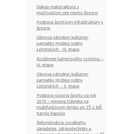
Nákup malotraktora s
mulčovačom pre mesto Brezno
Podpora športovej infraštruktúry v
Brezne
Obnova národnej kultúrnej
pamiatky Hrobka rodiny
Lehotských - III. etapa
Rozšírenie kamerového systému –
III. etapa
Obnova národnej kultúrnej
pamiatky Hrobka rodiny
Lehotských - II. etapa
Podpora rozvoja športu na rok
2019 – výmena trávnika na
multifunkčnom ihrisku pri ZŠ s MŠ
Karola Rapoša
Rekonštrukcia sociálneho
zariadenia, zdravotechniky a