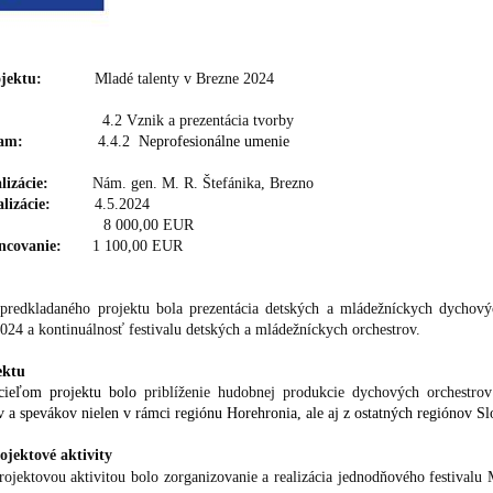
jektu:
Mladé talenty v Brezne 2024
4.2 Vznik a prezentácia tvorby
am:
4.4.2
Neprofesionálne umenie
lizácie:
Nám. gen. M. R. Štefánika, Brezno
lizácie:
4.5.2024
8 000,00 EUR
ncovanie:
1 100,00 EUR
redkladaného projektu bola prezentácia detských a mládežníckych dychovýc
024 a kontinuálnosť festivalu detských a mládežníckych orchestrov.
ektu
ieľom projektu bolo
priblíženie hudobnej produkcie dychových orchestrov 
v a spevákov nielen v rámci regiónu Horehronia, ale aj z ostatných regiónov Sl
ojektové aktivity
ojektovou aktivitou bolo zorganizovanie a realizácia jednodňového festivalu 