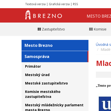
Textová verzia
|
Grafická verzia
|
RSS
MESTO BRE
Zastupiteľstvo
Komisie
Úvodná s
Mesto Brezno
Mladé 
Samospráva
Mlad
Primátor
Mestský úrad
Mestské zastupiteľstvo
„Tento pr
Komisie mestského
zastupiteľstva
Mestský mládežnícky parlament
mesta Brezno