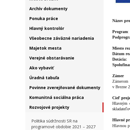
Archív dokumenty
Ponuka práce
Názov pro
Hlavný kontrolór
Program
:
Podprogr
Všeobecne záväzné nariadenia
Majetok mesta
Miesto rea
Dátum rea
Verejné obstarávanie
Dotácia:
Spolufina
Ako vybaviť
Zámer
Úradná tabuľa
Zámerom p
Povinne zverejňované dokumenty
v Brezne 2
Komunitná sociálna práca
Cieľ
proj
Hlavným c
Rozvojové projekty
skladateľo
Hlavné pr
Politika súdržnosti SR na
Hlavnou pr
programové obdobie 2021 – 2027