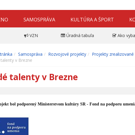
ZNO
SAMOSPRÁVA
KULTÚRA A ŠPORT
K
VZN
Úradná tabuľa
Ako vyba
tránka
Samospráva
Rozvojové projekty
Projekty zrealizované
talenty v Brezne
é talenty v Brezne
ojekt bol podporený Ministerstvom kultúry SR - Fond na podporu umeni