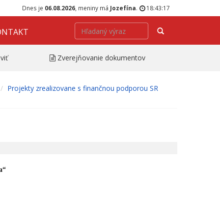
Dnes je
06.08.2026
, meniny má
Jozefína
.
18:43:18
Hľadať
ONTAKT
viť
Zverejňovanie dokumentov
Projekty zrealizovane s finančnou podporou SR
a“