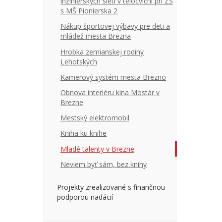
inžinierskych sietí v telocvični pri ZŠ
s MŠ Pionierska 2
Nákup športovej výbavy pre deti a
mládež mesta Brezna
Hrobka zemianskej rodiny
Lehotských
Kamerový systém mesta Brezno
Obnova interiéru kina Mostár v
Brezne
Mestský elektromobil
Kniha ku knihe
Mladé talenty v Brezne
Neviem byť sám, bez knihy
Projekty zrealizované s finančnou
podporou nadácií