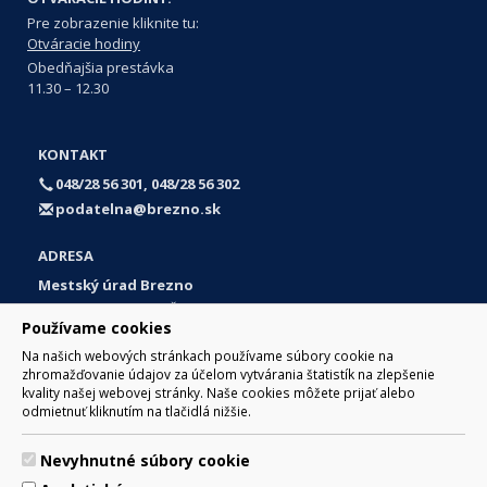
Pre zobrazenie kliknite tu:
Otváracie hodiny
Obedňajšia prestávka
11.30 – 12.30
KONTAKT
048/28 56 301, 048/28 56 302
podatelna@brezno.sk
ADRESA
Mestský úrad Brezno
Námestie gen. M. R. Štefánika 1
Používame cookies
977 01 Brezno
Na našich webových stránkach používame súbory cookie na
Slovakia (Slovak Republic)
zhromažďovanie údajov za účelom vytvárania štatistík na zlepšenie
kvality našej webovej stránky. Naše cookies môžete prijať alebo
odmietnuť kliknutím na tlačidlá nižšie.
Nevyhnutné súbory cookie
© 2017 Mesto Brezno, Námestie gen. M. R. Štefánika 1, Brezno