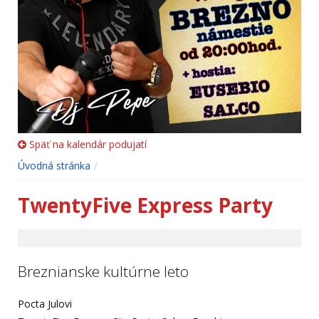
Späť na kalendár podujatí
Úvodná stránka
TwentyFive Express Party
Breznianske kultúrne leto
Pocta Julovi