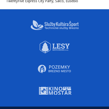
TwentyFive Express City Party, Salco, Eusebio