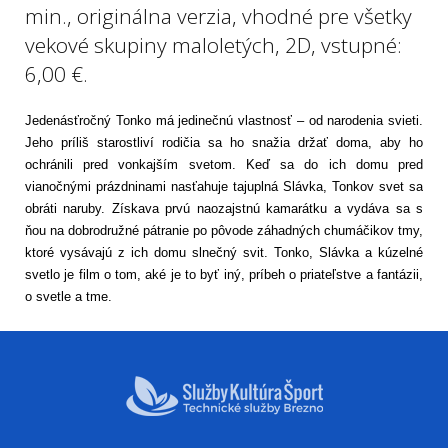
min., originálna verzia, vhodné pre všetky
vekové skupiny maloletých, 2D, vstupné:
6,00 €.
Jedenásťročný Tonko má jedinečnú vlastnosť – od narodenia svieti.
Jeho príliš starostliví rodičia sa ho snažia držať doma, aby ho
ochránili pred vonkajším svetom. Keď sa do ich domu pred
vianočnými prázdninami nasťahuje tajuplná Slávka, Tonkov svet sa
obráti naruby. Získava prvú naozajstnú kamarátku a vydáva sa s
ňou na dobrodružné pátranie po pôvode záhadných chumáčikov tmy,
ktoré vysávajú z ich domu slnečný svit. Tonko, Slávka a kúzelné
svetlo je film o tom, aké je to byť iný, príbeh o priateľstve a fantázii,
o svetle a tme.