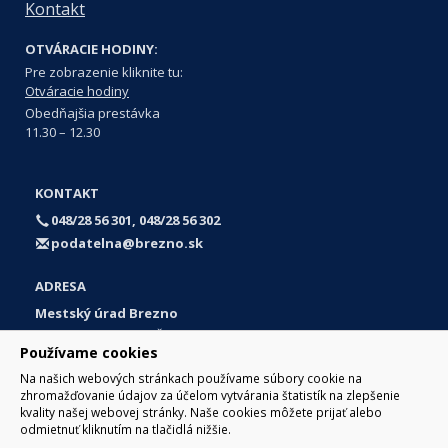
Kontakt
OTVÁRACIE HODINY:
Pre zobrazenie kliknite tu:
Otváracie hodiny
Obedňajšia prestávka
11.30 – 12.30
KONTAKT
048/28 56 301, 048/28 56 302
podatelna@brezno.sk
ADRESA
Mestský úrad Brezno
Námestie gen. M. R. Štefánika 1
Používame cookies
977 01 Brezno
Na našich webových stránkach používame súbory cookie na
Slovakia (Slovak Republic)
zhromažďovanie údajov za účelom vytvárania štatistík na zlepšenie
kvality našej webovej stránky. Naše cookies môžete prijať alebo
odmietnuť kliknutím na tlačidlá nižšie.