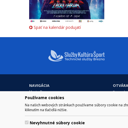
Späť na kalendár podujatí
NAVIGÁCIA
OTVÁRA
Mesto Brezno
Pre zobra
Otváraci
Používame cookies
Samospráva
Obedňaj
Kultúra a šport
Na našich webových stránkach používame súbory cookie na zhrom
11.30 – 1
kliknutím na tlačidlá nižšie.
Kontakt
Nevyhnutné súbory cookie