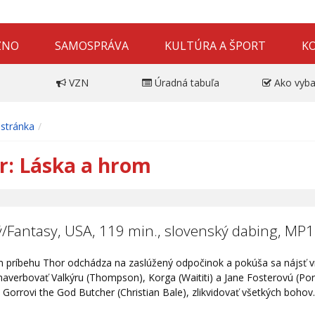
ZNO
SAMOSPRÁVA
KULTÚRA A ŠPORT
K
VZN
Úradná tabuľa
Ako vyba
stránka
r: Láska a hrom
/Fantasy, USA, 119 min., slovenský dabing, MP1
 príbehu Thor odchádza na zaslúžený odpočinok a pokúša sa nájsť vn
 naverbovať Valkýru (Thompson), Korga (Waititi) a Jane Fosterovú (
i Gorrovi the God Butcher (Christian Bale), zlikvidovať všetkých bohov.