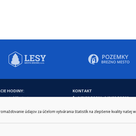
CIE HODINY:
KONTAKT
zenie kliknite tu:
048/28 56 301, 048/28 56 302
e hodiny
podatelna@brezno.sk
šia prestávka
ažďovanie údajov za účelom vytvárania štatistík na zlepšenie kvality našej 
2.30