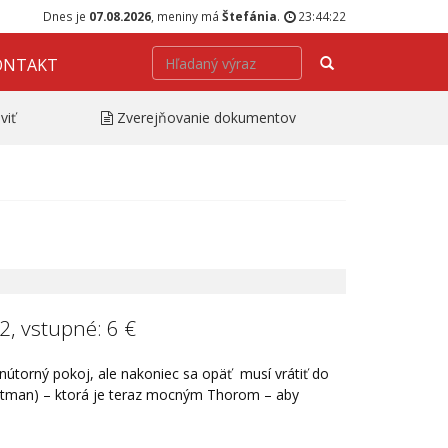
Dnes je
07.08.2026
, meniny má
Štefánia
.
23:44:22
Hľadať
ONTAKT
viť
Zverejňovanie dokumentov
2, vstupné: 6 €
útorný pokoj, ale nakoniec sa opäť musí vrátiť do
Portman) – ktorá je teraz mocným Thorom – aby