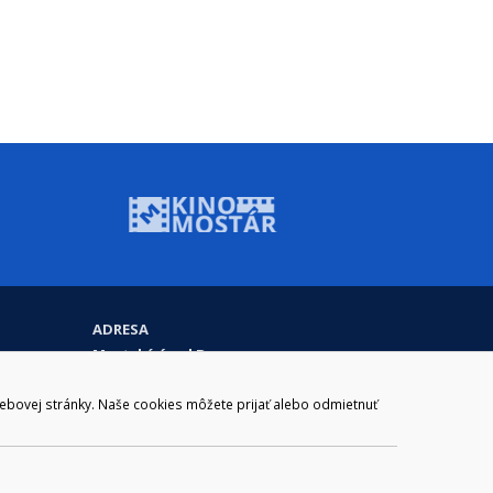
ADRESA
Mestský úrad Brezno
Námestie gen. M. R. Štefánika 1
977 01 Brezno
webovej stránky. Naše cookies môžete prijať alebo odmietnuť
Slovakia (Slovak Republic)