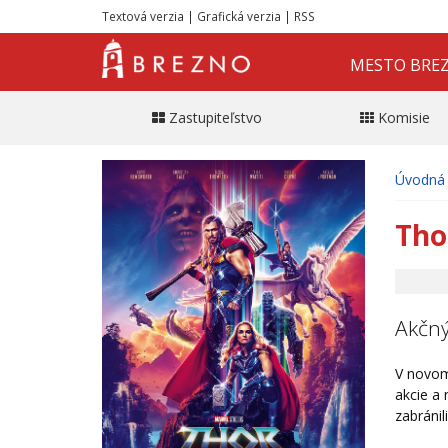
Textová verzia
|
Grafická verzia
|
RSS
MESTO BRE
Zastupiteľstvo
Komisie
Úvodná 
Tho
Akčný
V novom
akcie a
zabránil