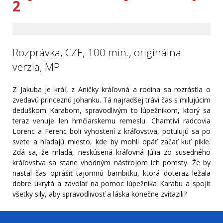
2
Rozprávka, CZE, 100 min., originálna
verzia, MP
Z Jakuba je kráľ, z Aničky kráľovná a rodina sa rozrástla o
zvedavú princeznú Johanku. Tá najradšej trávi čas s milujúcim
deduškom Karabom, spravodlivým to lúpežníkom, ktorý sa
teraz venuje len hrnčiarskemu remeslu. Chamtiví radcovia
Lorenc a Ferenc boli vyhostení z kráľovstva, potulujú sa po
svete a hľadajú miesto, kde by mohli opäť začať kuť pikle.
Zdá sa, že mladá, neskúsená kráľovná Júlia zo susedného
kráľovstva sa stane vhodným nástrojom ich pomsty. Že by
nastal čas oprášiť tajomnú bambitku, ktorá doteraz ležala
dobre ukrytá a zavolať na pomoc lúpežníka Karabu a spojiť
všetky sily, aby spravodlivosť a láska konečne zvíťazili?