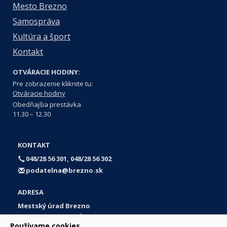
Mesto Brezno
Samospráva
Kultúra a šport
Kontakt
OTVÁRACIE HODINY:
Pre zobrazenie kliknite tu:
Otváracie hodiny
Obedňajšia prestávka
11.30 – 12.30
KONTAKT
048/28 56 301, 048/28 56 302
podatelna@brezno.sk
ADRESA
Mestský úrad Brezno
Námestie gen. M. R. Štefánika 1
Používame cookies