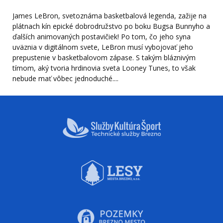
James LeBron, svetoznáma basketbalová legenda, zažije na
plátnach kín epické dobrodružstvo po boku Bugsa Bunnyho a
ďalších animovaných postavičiek! Po tom, čo jeho syna
uväznia v digitálnom svete, LeBron musí vybojovať jeho
prepustenie v basketbalovom zápase. S takým bláznivým
tímom, aký tvoria hrdinovia sveta Looney Tunes, to však
nebude mať vôbec jednoduché....