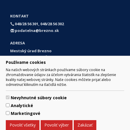
KONTAKT
048/28 56 301, 048/28 56 302
podatelna@brezno.sk
ADRESA
Mestský úrad Brezno
Námestie gen. M. R. Štefánika 1
Používame cookies
977 01 Brezno
Na našich webových stránkach používame súbory cookie na
Slovakia (Slovak Republic)
zhromažďovanie údajov za účelom vytvárania štatistík na zlepšenie
kvality našej webovej stránky. Naše cookies môžete prijať alebo
odmietnuť kliknutím na tlačidlá nižšie.
Nevyhnutné súbory cookie
© 2017 Mesto Brezno, Námestie gen. M. R. Štefánika 1, Brezno
Analytické
977 01 Tel.: 048/28 56 301, 048/28 56 302 Email:
webmaster@brezno.sk
Marketingové
Za obsah zodpovedá Mesto Brezno. Technický prevádzkovateľ:
Arrabella, s.r.o. , Pod Donátom 12/136 Žiar nad Hronom 965 01
Povoliť všetky
Povoliť výber
Zakázať
podpora@internetova-stranka.sk