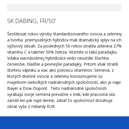
SK DABING, FR/50’
Šesťdesiat rokov výroby štandardizovaného ovocia a zeleniny
a tvorba priemyselných hybridov mali dramatický vplyv na ich
výživový obsah. Za posledných 50 rokov stratila zelenina 27%
vitamínu C a takmer 50% železa. Vezmite si takú paradajku.
Vďaka viacnásobnej hybridizácii vedci neustále šľachtia
červenšie, hladšie a pevnejšie paradajky. Pritom však stratili
štvrtinu vápniku a viac ako polovicu vitamínov. Semená, z
ktorých dnešné ovocie a zeleninu konzumujeme sú
majetkom niekoľkých nadnárodných spoločností, ako je napr.
Bayer a Dow-Dupont. Tieto nadnárodné spoločnosti
vyrábajú svoje semená prevažne v Indii, kde pracovná sila
zarobí len pár rupií denne, zatiaľ čo spoločnosť dosahuje
obrat vyše 2 miliardy EUR.