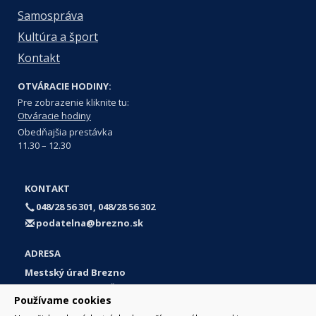
Samospráva
Kultúra a šport
Kontakt
OTVÁRACIE HODINY:
Pre zobrazenie kliknite tu:
Otváracie hodiny
Obedňajšia prestávka
11.30 – 12.30
KONTAKT
048/28 56 301, 048/28 56 302
podatelna@brezno.sk
ADRESA
Mestský úrad Brezno
Námestie gen. M. R. Štefánika 1
Používame cookies
977 01 Brezno