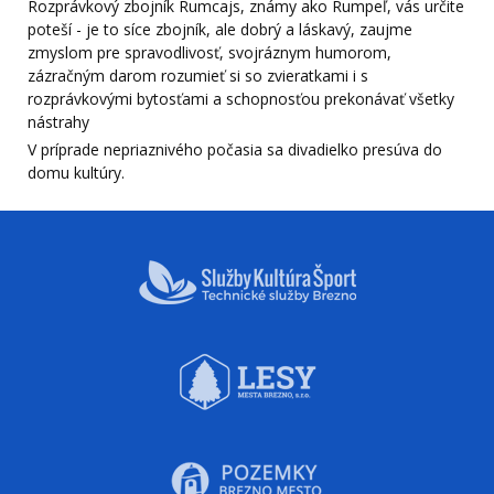
Rozprávkový zbojník Rumcajs, známy ako Rumpeľ, vás určite
poteší - je to síce zbojník, ale dobrý a láskavý, zaujme
zmyslom pre spravodlivosť, svojráznym humorom,
zázračným darom rozumieť si so zvieratkami i s
rozprávkovými bytosťami a schopnosťou prekonávať všetky
nástrahy
V príprade nepriaznivého počasia sa divadielko presúva do
domu kultúry.