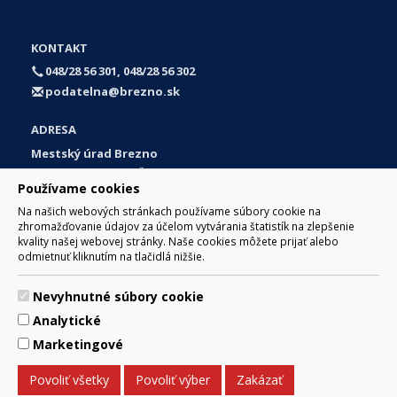
KONTAKT
048/28 56 301, 048/28 56 302
podatelna@brezno.sk
ADRESA
Mestský úrad Brezno
Námestie gen. M. R. Štefánika 1
Používame cookies
977 01 Brezno
Na našich webových stránkach používame súbory cookie na
Slovakia (Slovak Republic)
zhromažďovanie údajov za účelom vytvárania štatistík na zlepšenie
kvality našej webovej stránky. Naše cookies môžete prijať alebo
odmietnuť kliknutím na tlačidlá nižšie.
Nevyhnutné súbory cookie
© 2017 Mesto Brezno, Námestie gen. M. R. Štefánika 1, Brezno
Analytické
977 01 Tel.: 048/28 56 301, 048/28 56 302 Email:
webmaster@brezno.sk
Marketingové
Za obsah zodpovedá Mesto Brezno. Technický prevádzkovateľ:
Arrabella, s.r.o. , Pod Donátom 12/136 Žiar nad Hronom 965 01
Povoliť všetky
Povoliť výber
Zakázať
podpora@internetova-stranka.sk