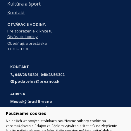
Kultúra a šport
Kontakt
OTVÁRACIE HODINY:
Pre zobrazenie kliknite tu:
Otváracie hodiny
Obedňajšia prestávka
11.30 – 12.30
KONTAKT
048/28 56 301, 048/28 56 302
podatelna@brezno.sk
ADRESA
Mestský úrad Brezno
Námestie gen. M. R. Štefánika 1
Používame cookies
977 01 Brezno
Na našich webových stránkach používame súbory cookie na
Slovakia (Slovak Republic)
zhromažďovanie údajov za účelom vytvárania štatistík na zlepšenie
kvality našej webovej stránky. Naše cookies môžete prijať alebo