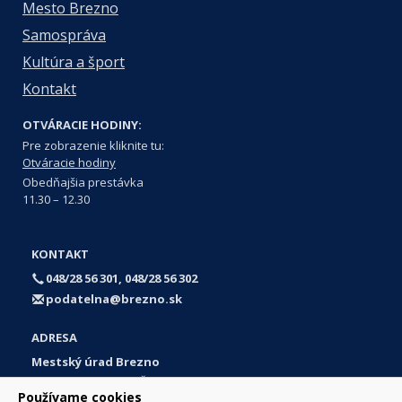
Mesto Brezno
Samospráva
Kultúra a šport
Kontakt
OTVÁRACIE HODINY:
Pre zobrazenie kliknite tu:
Otváracie hodiny
Obedňajšia prestávka
11.30 – 12.30
KONTAKT
048/28 56 301, 048/28 56 302
podatelna@brezno.sk
ADRESA
Mestský úrad Brezno
Námestie gen. M. R. Štefánika 1
Používame cookies