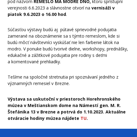
pod názvom
REMESLO MÁ MODRÉ DNO,
ktorú sprístupní
verejnosti 6.6.2023 a slávnostne otvorí na
vernisáži v
piatok 9.6.2023 o 16.00 hod
.
Súčasťou výstavy budú aj pútavé sprievodné podujatia
zamerané na oboznámenie sa s týmto remeslom, kde si
budú môcť návštevníci vyskúšať nie len farbenie látok na
modro. V ponuke budú tvorivé dielne, workshopy, prednášky,
edukačné a zážitkové podujatia pre rodiny s deťmi
a komentované prehliadky.
Tešíme na spoločné stretnutia pri spoznávaní jedného z
významných remesiel v Brezne.
Výstava sa uskutoční v priestoroch Horehronského
múzea v Meštianskom dome na Námestí gen. M. R.
Štefánika 13 v Brezne a potrvá do 1.10.2023. Aktuálne
otváracie hodiny múzea nájdete
TU
.