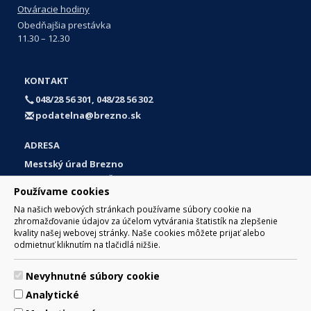
Otváracie hodiny
Obedňajšia prestávka
11.30 – 12.30
KONTAKT
048/28 56 301, 048/28 56 302
podatelna@brezno.sk
ADRESA
Mestský úrad Brezno
Námestie gen. M. R. Štefánika 1
Používame cookies
977 01 Brezno
Na našich webových stránkach používame súbory cookie na
Slovakia (Slovak Republic)
zhromažďovanie údajov za účelom vytvárania štatistík na zlepšenie
kvality našej webovej stránky. Naše cookies môžete prijať alebo
odmietnuť kliknutím na tlačidlá nižšie.
Nevyhnutné súbory cookie
© 2017 Mesto Brezno, Námestie gen. M. R. Štefánika 1, Brezno
Analytické
977 01 Tel.: 048/28 56 301, 048/28 56 302 Email:
webmaster@brezno.sk