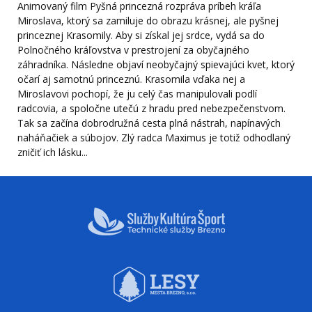
Animovaný film Pyšná princezná rozpráva príbeh kráľa
Miroslava, ktorý sa zamiluje do obrazu krásnej, ale pyšnej
princeznej Krasomily. Aby si získal jej srdce, vydá sa do
Polnočného kráľovstva v prestrojení za obyčajného
záhradníka. Následne objaví neobyčajný spievajúci kvet, ktorý
očarí aj samotnú princeznú. Krasomila vďaka nej a
Miroslavovi pochopí, že ju celý čas manipulovali podlí
radcovia, a spoločne utečú z hradu pred nebezpečenstvom.
Tak sa začína dobrodružná cesta plná nástrah, napínavých
naháňačiek a súbojov. Zlý radca Maximus je totiž odhodlaný
zničiť ich lásku...