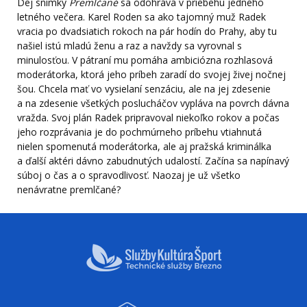
Dej snímky
Premlčané
sa odohráva v priebehu jedného
letného večera. Karel Roden sa ako tajomný muž Radek
vracia po dvadsiatich rokoch na pár hodín do Prahy, aby tu
našiel istú mladú ženu a raz a navždy sa vyrovnal s
minulosťou. V pátraní mu pomáha ambiciózna rozhlasová
moderátorka, ktorá jeho príbeh zaradí do svojej živej nočnej
šou. Chcela mať vo vysielaní senzáciu, ale na jej zdesenie
a na zdesenie všetkých poslucháčov vypláva na povrch dávna
vražda. Svoj plán Radek pripravoval niekoľko rokov a počas
jeho rozprávania je do pochmúrneho príbehu vtiahnutá
nielen spomenutá moderátorka, ale aj pražská kriminálka
a ďalší aktéri dávno zabudnutých udalostí. Začína sa napínavý
súboj o čas a o spravodlivosť. Naozaj je už všetko
nenávratne premlčané?