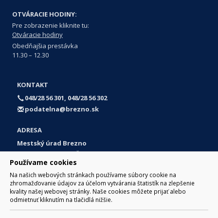
OTVÁRACIE HODINY:
Pre zobrazenie kliknite tu:
Otváracie hodiny
Obedňajšia prestávka
11.30 – 12.30
KONTAKT
048/28 56 301, 048/28 56 302
podatelna@brezno.sk
ADRESA
Mestský úrad Brezno
Námestie gen. M. R. Štefánika 1
Používame cookies
977 01 Brezno
Na našich webových stránkach používame súbory cookie na
Slovakia (Slovak Republic)
zhromažďovanie údajov za účelom vytvárania štatistík na zlepšenie
kvality našej webovej stránky. Naše cookies môžete prijať alebo
odmietnuť kliknutím na tlačidlá nižšie.