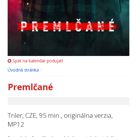
Späť na kalendár podujatí
Úvodná stránka
Premlčané
Triler, CZE, 95 min., originálna verzia,
MP12