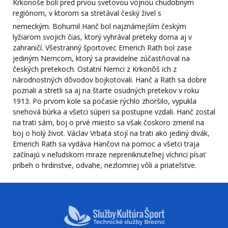
Krkonoše boli pred prvou svetovou vojnou chudobným
regiónom, v ktorom sa stretával český živel s
nemeckým. Bohumil Hanč bol najznámejším českým
lyžiarom svojich čias, ktorý vyhrával preteky doma aj v
zahraničí. Všestranný športovec Emerich Rath bol zase
jediným Nemcom, ktorý sa pravidelne zúčastňoval na
českých pretekoch. Ostatní Nemci z Krkonôš ich z
národnostných dôvodov bojkotovali. Hanč a Rath sa dobre
poznali a stretli sa aj na štarte osudných pretekov v roku
1913. Po prvom kole sa počasie rýchlo zhoršilo, vypukla
snehová búrka a všetci súperi sa postupne vzdali. Hanč zostal
na trati sám, boj o prvé miesto sa však čoskoro zmenil na
boj o holý život. Václav Vrbata stojí na trati ako jediný divák,
Emerich Rath sa vydáva Hančovi na pomoc a všetci traja
začínajú v neľudskom mraze nepreniknuteľnej víchrici písať
príbeh o hrdinstve, odvahe, nezlomnej vôli a priateľstve.