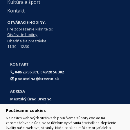
Kultúra a šport
Kontakt
OTVÁRACIE HODINY:
Pre zobrazenie kliknite tu:
Otváracie hodiny
Obedňajšia prestávka
11.30 – 12.30
KONTAKT
048/28 56 301, 048/28 56 302
podatelna@brezno.sk
ADRESA
Mestský úrad Brezno
Námestie gen. M. R. Štefánika 1
Používame cookies
977 01 Brezno
Na našich webových stránkach používame súbory cookie na
Slovakia (Slovak Republic)
zhromažďovanie údajov za účelom vytvárania štatistík na zlepšenie
kvality našej webovej stránky. Naše cookies môžete prijať alebo