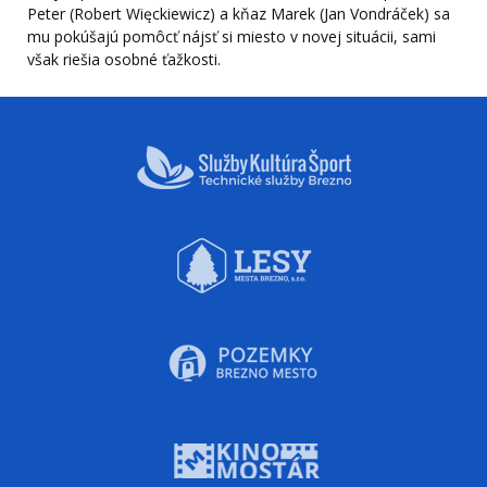
Peter (Robert Więckiewicz) a kňaz Marek (Jan Vondráček) sa
mu pokúšajú pomôcť nájsť si miesto v novej situácii, sami
však riešia osobné ťažkosti.