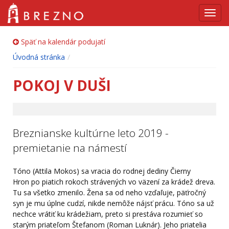
Navig
Späť na kalendár podujatí
Úvodná stránka
POKOJ V DUŠI
Breznianske kultúrne leto 2019 -
premietanie na námestí
Tóno (Attila Mokos) sa vracia do rodnej dediny Čierny
Hron po piatich rokoch strávených vo väzení za krádež dreva.
Tu sa všetko zmenilo. Žena sa od neho vzďaľuje, päťročný
syn je mu úplne cudzí, nikde nemôže nájsť prácu. Tóno sa už
nechce vrátiť ku krádežiam, preto si prestáva rozumieť so
starým priateľom Štefanom (Roman Luknár). Jeho priatelia