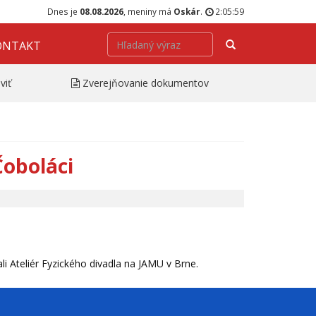
Dnes je
08.08.2026
, meniny má
Oskár
.
2:05:59
Hľadať
ONTAKT
viť
Zverejňovanie dokumentov
 Čoboláci
ali Ateliér Fyzického divadla na JAMU v Brne.