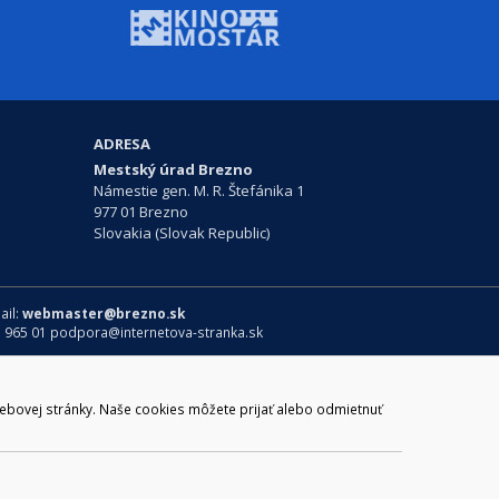
ADRESA
Mestský úrad Brezno
Námestie gen. M. R. Štefánika 1
977 01 Brezno
Slovakia (Slovak Republic)
ail:
webmaster@brezno.sk
m 965 01 podpora@internetova-stranka.sk
webovej stránky. Naše cookies môžete prijať alebo odmietnuť