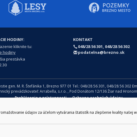
CIE HODINY:
KONTAKT
zenie kliknite tu:
048/28 56 301, 048/28 56 302
e hodiny
podatelna@brezno.sk
šia prestávka
2.30
e gen. M. R. Štefánika 1, Brezno 977 01 Tel.: 048/28 56 301, 048/28 56 302 Em
ický prevádzkovateľ: Arrabella, s.r.o. , Pod Donátom 12/136 Žiar nad Hrono
Prehlásenie o prístupnosti
Ochrana osobných údajov
ažďovanie údajov za účelom vytvárania štatistík na zlepšenie kvality našej 