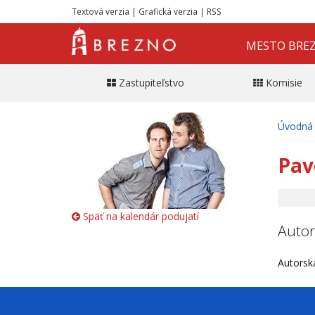
Textová verzia
|
Grafická verzia
|
RSS
MESTO BRE
Zastupiteľstvo
Komisie
Úvodná 
Pavo
Späť na kalendár podujatí
Autor
Autorská