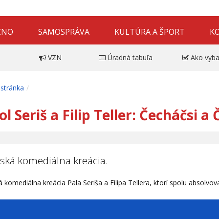
ZNO
SAMOSPRÁVA
KULTÚRA A ŠPORT
K
VZN
Úradná tabuľa
Ako vyba
stránka
l Seriš a Filip Teller: Čecháčsi a
ská komediálna kreácia.
 komediálna kreácia Pala Seriša a Filipa Tellera, ktorí spolu absolvov