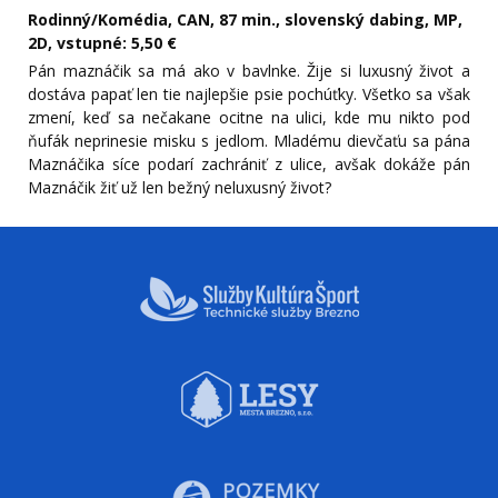
Rodinný/Komédia, CAN, 87 min., slovenský dabing, MP,
2D, vstupné: 5,50 €
Pán maznáčik sa má ako v bavlnke. Žije si luxusný život a
dostáva papať len tie najlepšie psie pochúťky. Všetko sa však
zmení, keď sa nečakane ocitne na ulici, kde mu nikto pod
ňufák neprinesie misku s jedlom. Mladému dievčaťu sa pána
Maznáčika síce podarí zachrániť z ulice, avšak dokáže pán
Maznáčik žiť už len bežný neluxusný život?