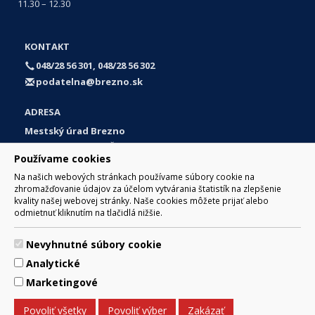
11.30 – 12.30
KONTAKT
048/28 56 301, 048/28 56 302
podatelna@brezno.sk
ADRESA
Mestský úrad Brezno
Námestie gen. M. R. Štefánika 1
Používame cookies
977 01 Brezno
Na našich webových stránkach používame súbory cookie na
Slovakia (Slovak Republic)
zhromažďovanie údajov za účelom vytvárania štatistík na zlepšenie
kvality našej webovej stránky. Naše cookies môžete prijať alebo
odmietnuť kliknutím na tlačidlá nižšie.
Nevyhnutné súbory cookie
© 2017 Mesto Brezno, Námestie gen. M. R. Štefánika 1, Brezno
Analytické
977 01 Tel.: 048/28 56 301, 048/28 56 302 Email:
webmaster@brezno.sk
Marketingové
Za obsah zodpovedá Mesto Brezno. Technický prevádzkovateľ:
Arrabella, s.r.o. , Pod Donátom 12/136 Žiar nad Hronom 965 01
Povoliť všetky
Povoliť výber
Zakázať
podpora@internetova-stranka.sk