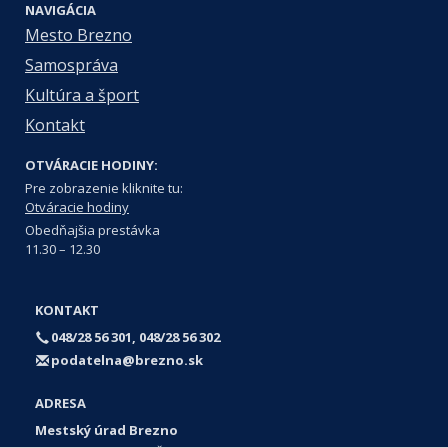
NAVIGÁCIA
Mesto Brezno
Samospráva
Kultúra a šport
Kontakt
OTVÁRACIE HODINY:
Pre zobrazenie kliknite tu:
Otváracie hodiny
Obedňajšia prestávka
11.30 – 12.30
KONTAKT
048/28 56 301, 048/28 56 302
podatelna@brezno.sk
ADRESA
Mestský úrad Brezno