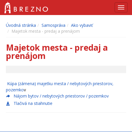
Navig
Úvodná stránka
Samospráva
Ako vybaviť
Majetok mesta - predaj a prenájom
Majetok mesta - predaj a
prenájom
Kúpa (zámena) majetku mesta / nebytových priestorov,
pozemko
v
Nájom bytov / nebytových priestorov / pozemkov
Tlačivá na stiahnutie