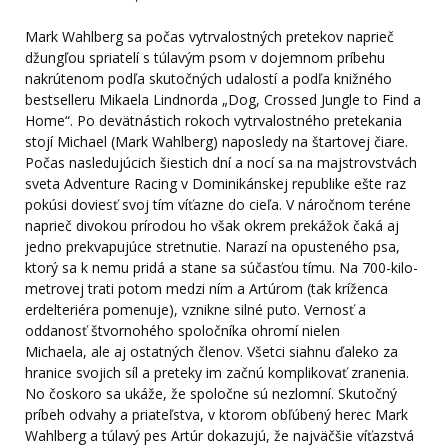
Mark Wahlberg sa počas vytrvalostných pretekov naprieč
džungľou spriatelí s túlavým psom v dojemnom príbehu
nakrútenom podľa skutočných udalostí a podľa knižného
bestselleru Mikaela Lindnorda „Dog, Crossed Jungle to Find a
Home“. Po devätnástich rokoch vytrvalostného pretekania
stojí Michael (Mark Wahlberg) naposledy na štartovej čiare.
Počas nasledujúcich šiestich dní a nocí sa na majstrovstvách
sveta Adventure Racing v Dominikánskej republike ešte raz
pokúsi doviesť svoj tím víťazne do cieľa. V náročnom teréne
naprieč divokou prírodou ho však okrem prekážok čaká aj
jedno prekvapujúce stretnutie. Narazí na opusteného psa,
ktorý sa k nemu pridá a stane sa súčasťou tímu. Na 700-kilo-
metrovej trati potom medzi ním a Artúrom (tak kríženca
erdelteriéra pomenuje), vznikne silné puto. Vernosť a
oddanosť štvornohého spoločníka ohromí nielen
Michaela, ale aj ostatných členov. Všetci siahnu ďaleko za
hranice svojich síl a preteky im začnú komplikovať zranenia.
No čoskoro sa ukáže, že spoločne sú nezlomní. Skutočný
príbeh odvahy a priateľstva, v ktorom obľúbený herec Mark
Wahlberg a túlavý pes Artúr dokazujú, že najväčšie víťazstvá