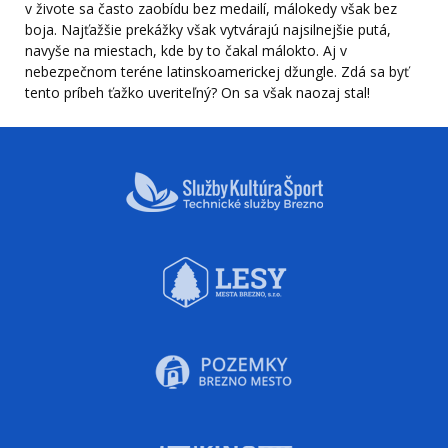
v živote sa často zaobídu bez medailí, málokedy však bez
boja. Najťažšie prekážky však vytvárajú najsilnejšie putá,
navyše na miestach, kde by to čakal málokto. Aj v
nebezpečnom teréne latinskoamerickej džungle. Zdá sa byť
tento príbeh ťažko uveriteľný? On sa však naozaj stal!