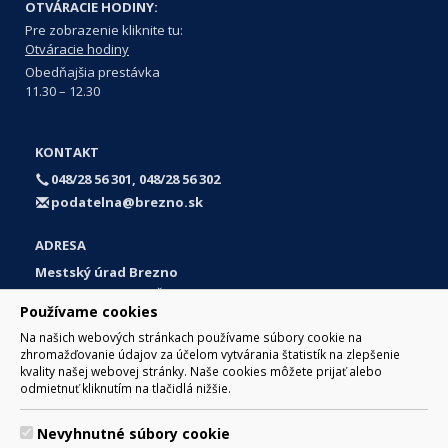
OTVÁRACIE HODINY:
Pre zobrazenie kliknite tu:
Otváracie hodiny
Obedňajšia prestávka
11.30 – 12.30
KONTAKT
048/28 56 301, 048/28 56 302
podatelna@brezno.sk
ADRESA
Mestský úrad Brezno
Námestie gen. M. R. Štefánika 1
Používame cookies
977 01 Brezno
Na našich webových stránkach používame súbory cookie na
Slovakia (Slovak Republic)
zhromažďovanie údajov za účelom vytvárania štatistík na zlepšenie
kvality našej webovej stránky. Naše cookies môžete prijať alebo
odmietnuť kliknutím na tlačidlá nižšie.
Nevyhnutné súbory cookie
© 2017 Mesto Brezno, Námestie gen. M. R. Štefánika 1, Brezno