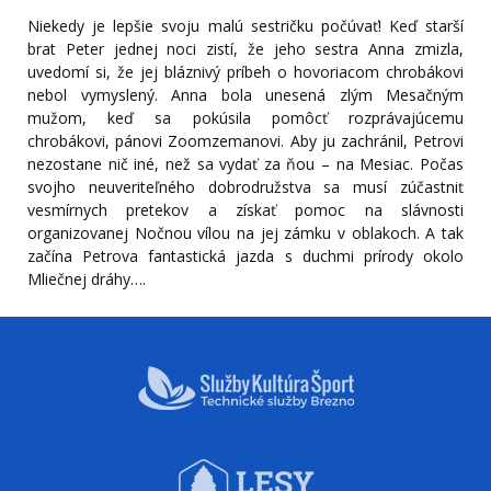
Niekedy je lepšie svoju malú sestričku počúvať! Keď starší
brat Peter jednej noci zistí, že jeho sestra Anna zmizla,
uvedomí si, že jej bláznivý príbeh o hovoriacom chrobákovi
nebol vymyslený. Anna bola unesená zlým Mesačným
mužom, keď sa pokúsila pomôcť rozprávajúcemu
chrobákovi, pánovi Zoomzemanovi. Aby ju zachránil, Petrovi
nezostane nič iné, než sa vydať za ňou – na Mesiac. Počas
svojho neuveriteľného dobrodružstva sa musí zúčastniť
vesmírnych pretekov a získať pomoc na slávnosti
organizovanej Nočnou vílou na jej zámku v oblakoch. A tak
začína Petrova fantastická jazda s duchmi prírody okolo
Mliečnej dráhy….