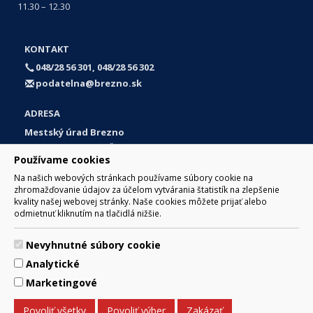
11.30 – 12.30
KONTAKT
048/28 56 301, 048/28 56 302
podatelna@brezno.sk
ADRESA
Mestský úrad Brezno
Námestie gen. M. R. Štefánika 1
Používame cookies
977 01 Brezno
Na našich webových stránkach používame súbory cookie na
Slovakia (Slovak Republic)
zhromažďovanie údajov za účelom vytvárania štatistík na zlepšenie
kvality našej webovej stránky. Naše cookies môžete prijať alebo
odmietnuť kliknutím na tlačidlá nižšie.
Nevyhnutné súbory cookie
© 2017 Mesto Brezno, Námestie gen. M. R. Štefánika 1, Brezno
Analytické
977 01 Tel.: 048/28 56 301, 048/28 56 302 Email:
webmaster@brezno.sk
Marketingové
Za obsah zodpovedá Mesto Brezno. Technický prevádzkovateľ:
Arrabella, s.r.o. , Pod Donátom 12/136 Žiar nad Hronom 965 01
Povoliť všetky
Povoliť výber
Zakázať