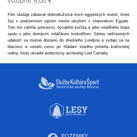
vstupné: 6,00 €
Film sleduje zábavné dobrodružstvá troch egyptských múmií, ktoré
žijú v podzemnom tajnom meste ukrytom v starovekom Egypte.
Toto trio zahŕňa princeznú, bývalého kočiša a jeho mladšieho brata
spolu s jeho domácim miláčikom krokodílom. Sériou nešťastných
udalostí sa múmie dostanú do dnešného Londýna a vydajú sa na
bláznivú a veselú cestu pri hľadaní starého prsteňa kráľovskej
rodiny, ktorý ukradol ambiciózny archeológ Lord Carnaby.