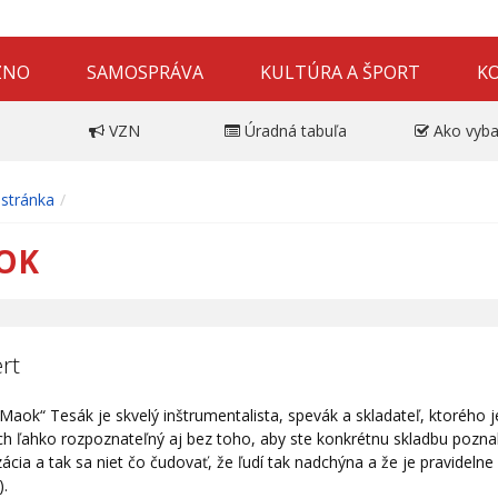
ZNO
SAMOSPRÁVA
KULTÚRA A ŠPORT
K
VZN
Úradná tabuľa
Ako vyba
stránka
OK
rt
Maok“ Tesák je skvelý inštrumentalista, spevák a skladateľ, ktorého j
h ľahko rozpoznateľný aj bez toho, aby ste konkrétnu skladbu poznal
ácia a tak sa niet čo čudovať, že ľudí tak nadchýna a že je pravidelne p
).