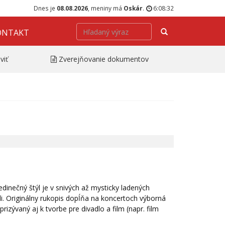
Dnes je
08.08.2026
, meniny má
Oskár
.
6:08:32
Hľadať
ONTAKT
viť
Zverejňovanie dokumentov
edinečný štýl je v snivých až mysticky ladených
i. Originálny rukopis dopĺňa na koncertoch výborná
rizývaný aj k tvorbe pre divadlo a film (napr. film