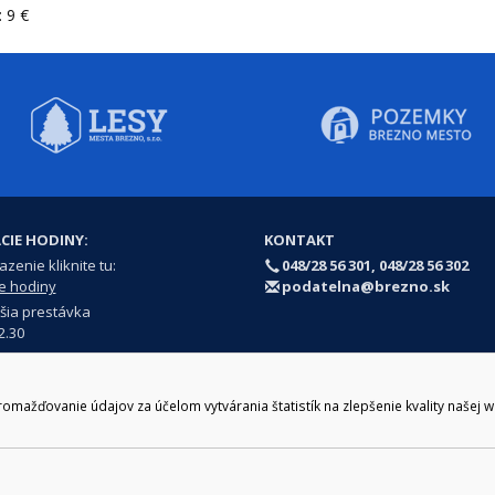
 9 €
CIE HODINY:
KONTAKT
zenie kliknite tu:
048/28 56 301, 048/28 56 302
e hodiny
podatelna@brezno.sk
šia prestávka
2.30
ažďovanie údajov za účelom vytvárania štatistík na zlepšenie kvality našej 
e gen. M. R. Štefánika 1, Brezno 977 01 Tel.: 048/28 56 301, 048/28 56 302 Em
ický prevádzkovateľ: Arrabella, s.r.o. , Pod Donátom 12/136 Žiar nad Hrono
Prehlásenie o prístupnosti
Ochrana osobných údajov