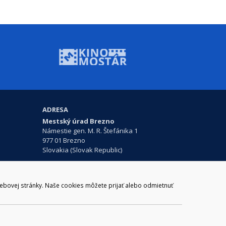
ADRESA
Mestský úrad Brezno
Námestie gen. M. R. Štefánika 1
977 01 Brezno
Slovakia (Slovak Republic)
webovej stránky. Naše cookies môžete prijať alebo odmietnuť
ail:
webmaster@brezno.sk
m 965 01 podpora@internetova-stranka.sk