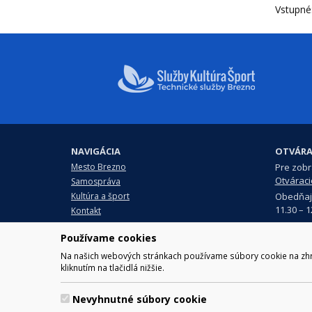
Vstupné:
NAVIGÁCIA
OTVÁRA
Mesto Brezno
Pre zobra
Otváraci
Samospráva
Obedňaj
Kultúra a šport
11.30 – 1
Kontakt
Používame cookies
Na našich webových stránkach používame súbory cookie na zhrom
© 2017 Mesto Brezno, Námesti
kliknutím na tlačidlá nižšie.
Za obsah zodpovedá Mesto Brezno. Techn
Nevyhnutné súbory cookie