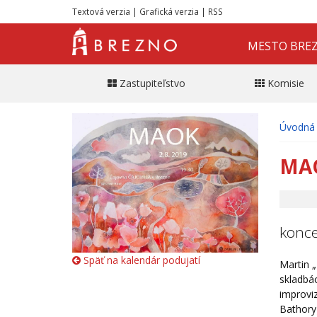
Textová verzia
|
Grafická verzia
|
RSS
MESTO BRE
Zastupiteľstvo
Komisie
Úvodná 
MA
konce
Späť na kalendár podujatí
Martin „
skladbác
improviz
Bathory