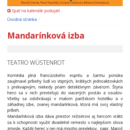
Späť na kalendár podujatí
Úvodná stránka
Mandarínková izba
TEATRO WÜSTENROT
Komédia plná francúzskeho espritu a šarmu ponúka
zaujímavé príbehy ľudí vo vtipných, krátkych jednoaktovkách
s prekvapivým, niekedy priam detektívnym záverom. Štyria
herci sa v nich prevteľujú do viacerých postáv a osudov.
Všetky sa odohrávajú v malom parížskom hotelíku a v
záhadnej izbe, zvanej mandarínková, ktorá má svoj vlastný
príbeh.
Mandarínková izba dáva priestor režisérovi aj hercom vrátiť
sa k schopnosti využiť divadelné remeslo v najlepšom slova
zmysle. Každý herec v nej má mnoho prevlekov, napr. Maroš