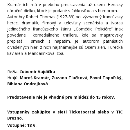
Kramár ich má v priebehu predstavenia až osem. Herecky
náročné dielko, ktoré je podané s ľahkosťou a s humorom.
Autor hry Robert Thomas (1927-89) bol významný francúzsky
herec, dramatik, filmový a televízny scenárista a tvorca
jedinečného francúzskeho žánru „Comédie Policiére“ inak
povedané komediálneho thrilleru, kde sa majstrovsky
prepletá smiech s napätím. Je autorom pätnástich
divadelných hier, z nich najznámejšie sú Osem žien, Turecká
kaviareň a Mandarínková izba.
Réžia:
Ľubomír Vajdička
Hrajú:
Maroš Kramár, Zuzana Tlučková, Pavol Topoľský,
Bibiana Ondrejková
Predstavenie nie je vhodné pre mládež do 15 rokov.
Vstupenky zakúpite v sieti Ticketportal alebo v TIC
Brezno.
Vstupné: 18 €.